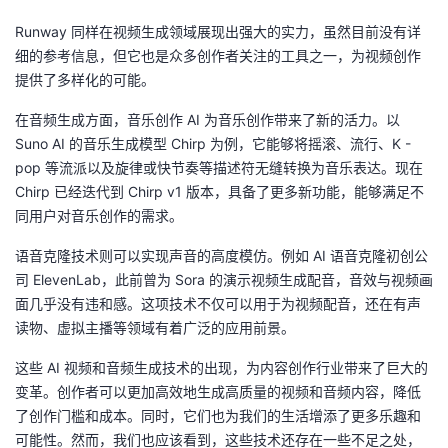
议
注
验
收
Runway 同样在视频生成领域展现出强大的实力，虽然目前没有详
细的参考信息，但它也是众多创作者关注的工具之一，为视频创作
藏
提供了多样化的可能。
在音频生成方面，音乐创作 AI 为音乐创作带来了新的活力。以
Suno AI 的音乐生成模型 Chirp 为例，它能够将摇滚、流行、K -
pop 等流派以及旋律或快节奏等描述符无缝转换为音乐表达。现在
Chirp 已经迭代到 Chirp v1 版本，具备了更多新功能，能够满足不
同用户对音乐创作的需求。
语音克隆技术则可以实现声音的高度模仿。例如 AI 语音克隆初创公
司 ElevenLab，此前曾为 Sora 的演示视频生成配音，音效与视频画
面几乎没有违和感。这项技术不仅可以用于为视频配音，还在有声
读物、虚拟主播等领域有着广泛的应用前景。
这些 AI 视频和音频生成技术的出现，为内容创作行业带来了巨大的
变革。创作者可以更加高效地生成高质量的视频和音频内容，降低
了创作门槛和成本。同时，它们也为我们的生活增添了更多乐趣和
可能性。然而，我们也应该看到，这些技术还存在一些不足之处，