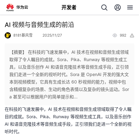
开发者
返
AI 视频与音频生成的前沿
回
8181暴风雪
2025/11/27
992
举
报
【摘要】 在科技的飞速发展中，AI 技术在视频和音频生成领域
取得了令人瞩目的成就。Sora、Pika、Runway 等视频生成工
具，以及音乐创作 AI 和语音克隆技术等音频生成手段，正引领
个
我们走进一个全新的视听时代。Sora 是 OpenAI 开发的强大文
本到视频模型，它具有生成长达 60 秒视频的能力，视频中包
我
人
含精细复杂的场景、生动的角色表情以及复杂的镜头运动。Sor
a 甚至可以根据用户的简单提示和...
我
的
主
在科技的飞速发展中，AI 技术在视频和音频生成领域取得了令人瞩
目的成就。Sora、Pika、Runway 等视频生成工具，以及音乐创作
我
的
开
页
AI 和语音克隆技术等音频生成手段，正引领我们走进一个全新的视
听时代。
我
的
开
发