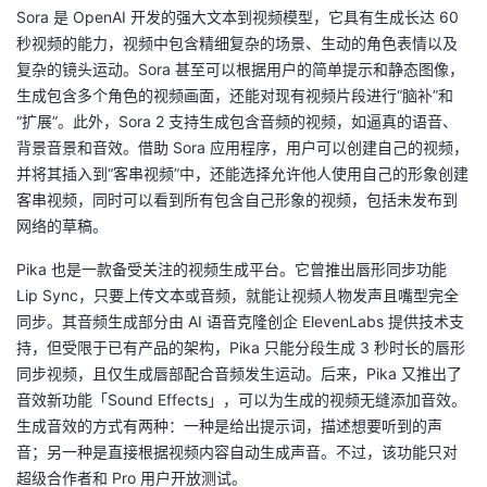
Sora 是 OpenAI 开发的强大文本到视频模型，它具有生成长达 60
的
Programs
发
者
秒视频的能力，视频中包含精细复杂的场景、生动的角色表情以及
复杂的镜头运动。Sora 甚至可以根据用户的简单提示和静态图像，
支
者
我
生成包含多个角色的视频画面，还能对现有视频片段进行“脑补”和
“扩展”。此外，Sora 2 支持生成包含音频的视频，如逼真的语音、
持
学
的
我
背景音景和音效。借助 Sora 应用程序，用户可以创建自己的视频，
并将其插入到“客串视频”中，还能选择允许他人使用自己的形象创建
我
堂
博
的
我
客串视频，同时可以看到所有包含自己形象的视频，包括未发布到
网络的草稿。
的
我
客
论
的
我
我
Pika 也是一款备受关注的视频生成平台。它曾推出唇形同步功能
Lip Sync，只要上传文本或音频，就能让视频人物发声且嘴型完全
技
的
坛
圈
的
我
的
我
同步。其音频生成部分由 AI 语音克隆创企 ElevenLabs 提供技术支
持，但受限于已有产品的架构，Pika 只能分段生成 3 秒时长的唇形
术
云
子
直
的
我
课
的
我
同步视频，且仅生成唇部配合音频发生运动。后来，Pika 又推出了
音效新功能「Sound Effects」，可以为生成的视频无缝添加音效。
支
声
播
活
的
程
认
的
我
生成音效的方式有两种：一种是给出提示词，描述想要听到的声
音；另一种是直接根据视频内容自动生成声音。不过，该功能只对
持
建
动
关
证
实
的
超级合作者和 Pro 用户开放测试。