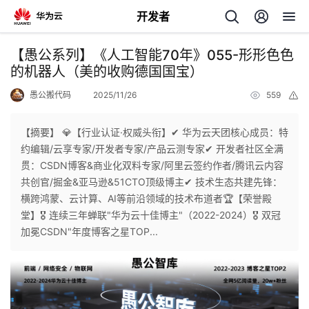
开发者
返
【愚公系列】《人工智能70年》055-形形色色
回
的机器人（美的收购德国国宝）
愚公搬代码
2025/11/26
559
举
报
【摘要】 💎【行业认证·权威头衔】✔ 华为云天团核心成员：特
约编辑/云享专家/开发者专家/产品云测专家✔ 开发者社区全满
个
贯：CSDN博客&商业化双料专家/阿里云签约作者/腾讯云内容
共创官/掘金&亚马逊&51CTO顶级博主✔ 技术生态共建先锋：
我
人
横跨鸿蒙、云计算、AI等前沿领域的技术布道者🏆【荣誉殿
堂】🎖 连续三年蝉联"华为云十佳博主"（2022-2024）🎖 双冠
的
主
加冕CSDN"年度博客之星TOP...
开
页
发