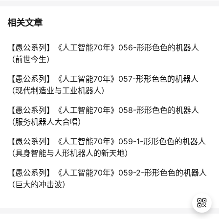
相关文章
【愚公系列】《人工智能70年》056-形形色色的机器人
（前世今生）
【愚公系列】《人工智能70年》057-形形色色的机器人
（现代制造业与工业机器人）
【愚公系列】《人工智能70年》058-形形色色的机器人
（服务机器人大合唱）
【愚公系列】《人工智能70年》059-1-形形色色的机器人
（具身智能与人形机器人的新天地）
【愚公系列】《人工智能70年》059-2-形形色色的机器人
（巨大的冲击波）