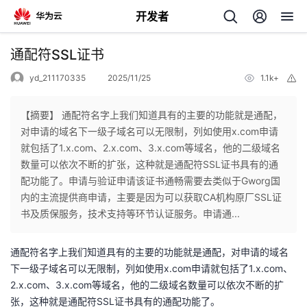
开发者
返
通配符SSL证书
回
yd_211170335
2025/11/25
1.1k+
举
报
【摘要】 通配符名字上我们知道具有的主要的功能就是通配，
对申请的域名下一级子域名可以无限制，列如使用x.com申请
就包括了1.x.com、2.x.com、3.x.com等域名，他的二级域名
个
数量可以依次不断的扩张，这种就是通配符SSL证书具有的通
配功能了。申请与验证申请该证书通畅需要去类似于Gworg国
我
人
内的主流提供商申请，主要是因为可以获取CA机构原厂SSL证
书及质保服务，技术支持等环节认证服务。申请通...
的
主
通配符名字上我们知道具有的主要的功能就是通配，对申请的域名
开
页
下一级子域名可以无限制，列如使用x.com申请就包括了1.x.com、
2.x.com、3.x.com等域名，他的二级域名数量可以依次不断的扩
发
张，这种就是通配符SSL证书具有的通配功能了。