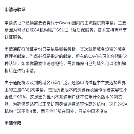
申请与验证
者
申请该证书通畅需要去类似于Gworg国内的主流提供商申请，主要
我
是因为可以获取CA机构原厂SSL证书及质保服务，技术支持等环节
认证服务。
的
我
申请通配符验证身份只要依靠域名解析，其次就是域名设置的域名
博
的
我
管理者邮箱，当然必须是指定的邮箱，但有的CA机构可能会限制这
种认证，如果你需要申请通配符，需要确保自己的域名可以添加解
客
论
的
我
析后在进行申请。
由于通配符涉及到的域名非常广泛，通畅申请过程中主要选择世界
坛
圈
的
我
上的主流CA机构申请，包括历史版本的浏览器及操作系统兼容性不
会低于99%，这是因为谁也不知道用户还在使用什么版本的浏览
子
直
的
我
器，为确保网站可以正常访问尽量选择兼容性高的机构，这样的CA
机构全球不到4家，而且他们都在国外，目前中国还没有。
我
播
活
的
申请年限
我
动
关
的