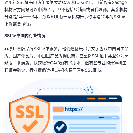
通配符SSL证书申请年限绝大数CA机构支持3年，目前仅有Sectigo
我
注
的
开
机构官方网站可以申请6年，但不包括经销商或者代理商，其余机构
分别是1年——3年。所以如果有一家机构告诉你申请10年的SSL证
的
Programs
发
书你需要谨慎。
支
SSL证书国内行业情况
者
非原厂套牌贴牌SSL证书很多，他们通畅玩起了文字游戏中国自主品
持
学
牌、国产化品牌、中国国产品牌提供商，甚至将SSL证书类型分为高
级版、尊爵版、快速版等CA/B没有的版本。但有些专业的计算机工
我
堂
程师会戳穿，行业提倡选择CA机构原厂原封SSL证书。
的
我
我
技
的
的
我
术
云
课
的
我
支
声
程
认
的
我