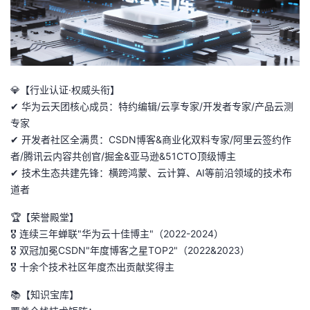
者
我
💎【行业认证·权威头衔】
的
我
✔ 华为云天团核心成员：特约编辑/云享专家/开发者专家/产品云测
专家
博
的
我
✔ 开发者社区全满贯：CSDN博客&商业化双料专家/阿里云签约作
者/腾讯云内容共创官/掘金&亚马逊&51CTO顶级博主
客
论
的
我
✔ 技术生态共建先锋：横跨鸿蒙、云计算、AI等前沿领域的技术布
道者
坛
圈
的
我
🏆【荣誉殿堂】
子
直
的
我
🎖 连续三年蝉联"华为云十佳博主"（2022-2024）
🎖 双冠加冕CSDN"年度博客之星TOP2"（2022&2023）
我
播
活
的
🎖 十余个技术社区年度杰出贡献奖得主
我
动
关
的
📚【知识宝库】