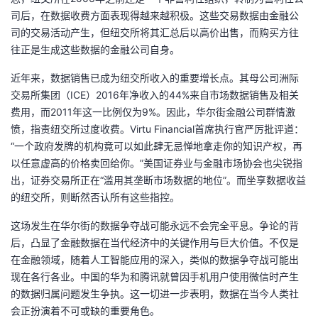
司后，在数据收费方面表现得越来越积极。这些交易数据由金融公
司的交易活动产生，但纽交所将其汇总后以高价出售，而购买方往
往正是生成这些数据的金融公司自身。
近年来，数据销售已成为纽交所收入的重要增长点。其母公司洲际
交易所集团（ICE）2016年净收入的44%来自市场数据销售及相关
费用，而2011年这一比例仅为9%。因此，华尔街金融公司群情激
愤，指责纽交所过度收费。Virtu Financial首席执行官严厉批评道：
“一个政府发牌的机构竟可以如此肆无忌惮地拿走你的知识产权，再
以任意虚高的价格卖回给你。”美国证券业与金融市场协会也尖锐指
出，证券交易所正在“滥用其垄断市场数据的地位”。而坐享数据收益
的纽交所，则断然否认所有这些指控。
这场发生在华尔街的数据争夺战可能永远不会完全平息。争论的背
后，凸显了金融数据在当代经济中的关键作用与巨大价值。不仅是
在金融领域，随着人工智能应用的深入，类似的数据争夺战可能出
现在各行各业。中国的华为和腾讯就曾因手机用户使用微信时产生
的数据归属问题发生争执。这一切进一步表明，数据在当今人类社
会正扮演着不可或缺的重要角色。