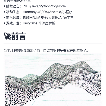
覆盖全栈技术矩阵：
我
注
的
开
◾ 编程语言：.NET/Java/Python/Go/Node…
◾ 移动生态：HarmonyOS/iOS/Android/小程序
的
Programs
发
◾ 前沿领域：物联网/网络安全/大数据/AI/元宇宙
◾ 游戏开发：Unity3D引擎深度解析
支
者
🚀前言
持
学
当平凡的数据显露出价值，围绕数据的争夺就在所难免了。
我
堂
的
我
我
技
的
的
我
术
云
课
的
我
支
声
程
认
的
我