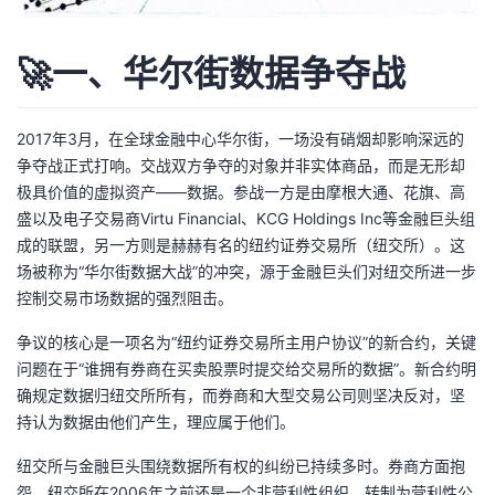
持
建
证
实
的
🚀一、华尔街数据争夺战
议
验
收
藏
2017年3月，在全球金融中心华尔街，一场没有硝烟却影响深远的
争夺战正式打响。交战双方争夺的对象并非实体商品，而是无形却
极具价值的虚拟资产——数据。参战一方是由摩根大通、花旗、高
盛以及电子交易商Virtu Financial、KCG Holdings Inc等金融巨头组
成的联盟，另一方则是赫赫有名的纽约证券交易所（纽交所）。这
场被称为“华尔街数据大战”的冲突，源于金融巨头们对纽交所进一步
控制交易市场数据的强烈阻击。
争议的核心是一项名为“纽约证券交易所主用户协议”的新合约，关键
问题在于“谁拥有券商在买卖股票时提交给交易所的数据”。新合约明
确规定数据归纽交所所有，而券商和大型交易公司则坚决反对，坚
持认为数据由他们产生，理应属于他们。
纽交所与金融巨头围绕数据所有权的纠纷已持续多时。券商方面抱
怨，纽交所在2006年之前还是一个非营利性组织，转制为营利性公