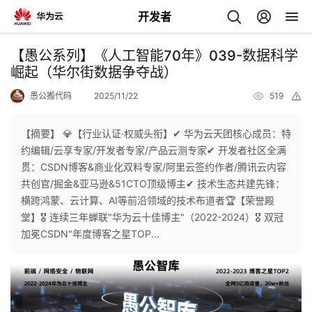
开发者
返
【愚公系列】《人工智能70年》039-数据科学
回
崛起（华尔街数据争夺战）
愚公搬代码
2025/11/22
519
举
报
【摘要】 💎【行业认证·权威头衔】✔ 华为云天团核心成员：特
约编辑/云享专家/开发者专家/产品云测专家✔ 开发者社区全满
个
贯：CSDN博客&商业化双料专家/阿里云签约作者/腾讯云内容
共创官/掘金&亚马逊&51CTO顶级博主✔ 技术生态共建先锋：
我
人
横跨鸿蒙、云计算、AI等前沿领域的技术布道者🏆【荣誉殿
堂】🎖 连续三年蝉联"华为云十佳博主"（2022-2024）🎖 双冠
的
主
加冕CSDN"年度博客之星TOP...
开
页
发