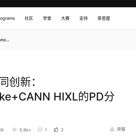
rograms
社区
学堂
大赛
支持
茶思屋
2D部署
协同创新：
ake+CANN HIXL的PD分
举报
39
5.8k+
1
2