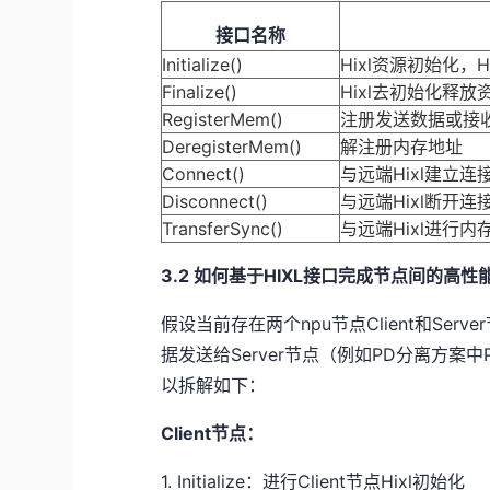
接口名称
Initialize()
Hixl资源初始化
Finalize()
Hixl去初始化释放
RegisterMem()
注册发送数据或接
DeregisterMem()
解注册内存地址
Connect()
与远端Hixl建立连
Disconnect()
与远端Hixl断开连
TransferSync()
与远端Hixl进行内
3.2 如何基于HIXL接口完成节点间的高
假设当前存在两个npu节点Client和Serv
据发送给Server节点（例如PD分离方案中Pr
以拆解如下：
Client节点：
1. Initialize
：进行Client节点Hixl初始化