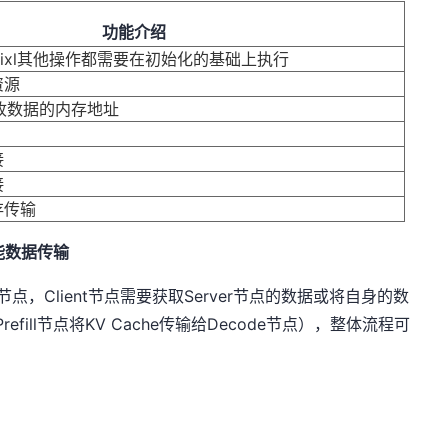
功能介绍
，Hixl其他操作都需要在初始化的基础上执行
资源
收数据的内存地址
接
接
存传输
性能数据传输
er节点，Client节点需要获取Server节点的数据或将自身的数
efill节点将KV Cache传输给Decode节点），整体流程可