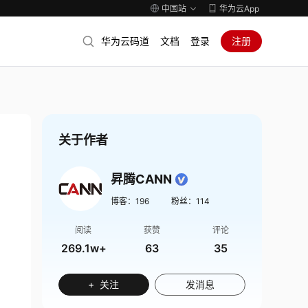
中国站
华为云App
华为云码道
文档
登录
注册
关于作者
昇腾CANN
博客：
196
粉丝：
114
阅读
获赞
评论
269.1w+
63
35
+ 关注
发消息