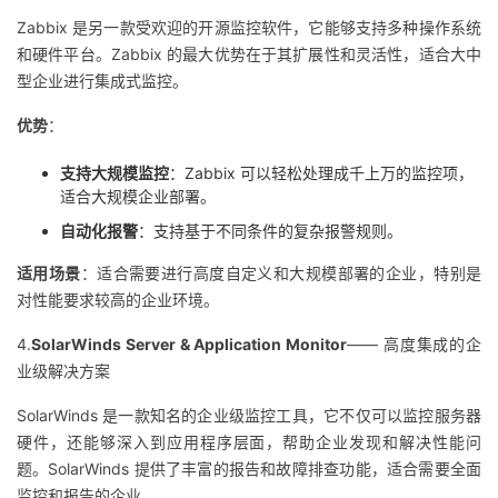
持
建
证
实
的
Zabbix 是另一款受欢迎的开源监控软件，它能够支持多种操作系统
和硬件平台。Zabbix 的最大优势在于其扩展性和灵活性，适合大中
议
验
收
型企业进行集成式监控。
藏
优势
：
支持大规模监控
：Zabbix 可以轻松处理成千上万的监控项，
适合大规模企业部署。
自动化报警
：支持基于不同条件的复杂报警规则。
适用场景
：适合需要进行高度自定义和大规模部署的企业，特别是
对性能要求较高的企业环境。
4.
SolarWinds Server & Application Monitor
—— 高度集成的企
业级解决方案
SolarWinds 是一款知名的企业级监控工具，它不仅可以监控服务器
硬件，还能够深入到应用程序层面，帮助企业发现和解决性能问
题。SolarWinds 提供了丰富的报告和故障排查功能，适合需要全面
监控和报告的企业。