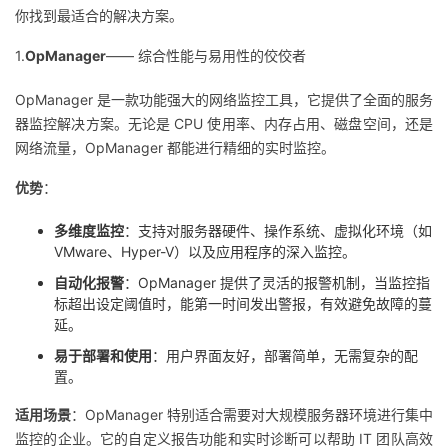
你找到最适合的解决方案。
者
1.
OpManager
—— 综合性能与易用性的佼佼者
我
OpManager 是一款功能强大的网络监控工具，它提供了全面的服务
器监控解决方案。无论是 CPU 使用率、内存占用、磁盘空间，还是
的
我
网络流量，OpManager 都能进行精细的实时监控。
博
的
我
优势
：
客
论
的
我
多维度监控
：支持对服务器硬件、操作系统、虚拟化环境（如
VMware、Hyper-V）以及应用程序的深入监控。
坛
圈
的
我
自动化报警
：OpManager 提供了灵活的报警机制，当监控指
标超出设定阈值时，能第一时间发出警报，有效避免故障的蔓
子
直
的
我
延。
易于部署和使用
：用户界面友好，部署简单，无需复杂的配
我
播
活
的
置。
适用场景
：OpManager 特别适合需要对大规模服务器环境进行集中
我
动
关
的
监控的企业。它的自定义报告功能和实时诊断可以帮助 IT 团队高效