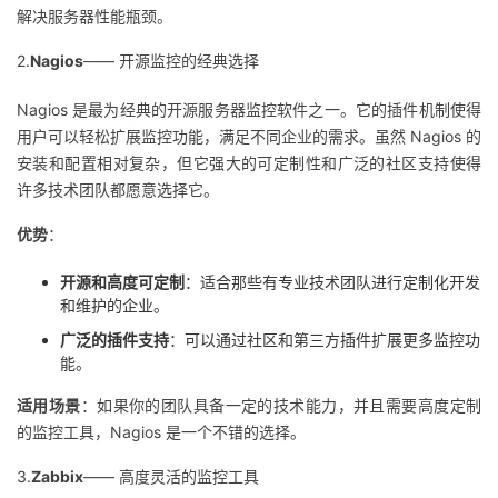
解决服务器性能瓶颈。
我
注
的
开
2.
Nagios
—— 开源监控的经典选择
的
Programs
发
Nagios 是最为经典的开源服务器监控软件之一。它的插件机制使得
支
者
用户可以轻松扩展监控功能，满足不同企业的需求。虽然 Nagios 的
安装和配置相对复杂，但它强大的可定制性和广泛的社区支持使得
持
学
许多技术团队都愿意选择它。
优势
：
我
堂
开源和高度可定制
：适合那些有专业技术团队进行定制化开发
的
我
我
和维护的企业。
广泛的插件支持
：可以通过社区和第三方插件扩展更多监控功
技
的
的
我
能。
术
云
课
的
我
适用场景
：如果你的团队具备一定的技术能力，并且需要高度定制
的监控工具，Nagios 是一个不错的选择。
支
声
程
认
的
我
3.
Zabbix
—— 高度灵活的监控工具