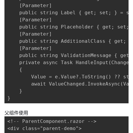
    [Parameter]

    public string Label { get; set; } = str
    [Parameter]

    public string Placeholder { get; set; }
    [Parameter]

    public string AdditionalClass { get; s
    [Parameter]

    public string ValidationMessage { get;
    private async Task HandleInput(ChangeEv
    {

        Value = e.Value?.ToString() ?? stri
        await ValueChanged.InvokeAsync(Valu
    }

}
父组件使用
<!-- ParentComponent.razor -->

<div class="parent-demo">
