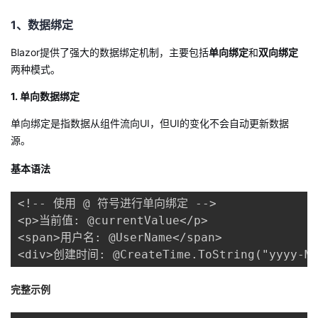
1、数据绑定
者
Blazor提供了强大的数据绑定机制，主要包括
单向绑定
和
双向绑定
我
两种模式。
的
我
1. 单向数据绑定
单向绑定是指数据从组件流向UI，但UI的变化不会自动更新数据
博
的
我
源。
客
论
的
我
基本语法
坛
圈
的
我
<!-- 使用 @ 符号进行单向绑定 -->

<p>当前值: @currentValue</p>

子
直
的
我
<span>用户名: @UserName</span>

<div>创建时间: @CreateTime.ToString("yyyy-MM
我
播
活
的
完整示例
我
动
关
的