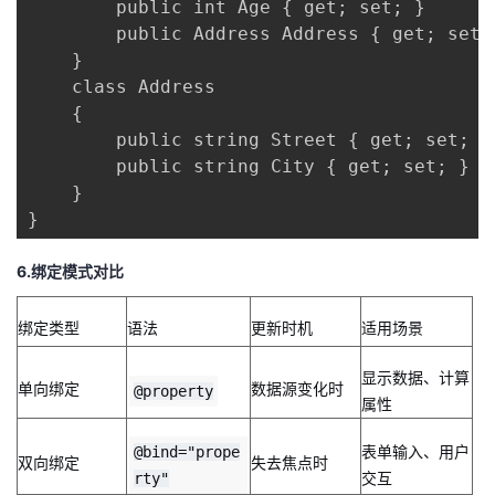
        public int Age { get; set; }

        public Address Address { get; set;
    }

    class Address

    {

        public string Street { get; set; } 
        public string City { get; set; } = 
    }

}
6.绑定模式对比
绑定类型
语法
更新时机
适用场景
显示数据、计算
单向绑定
数据源变化时
@property
属性
表单输入、用户
@bind="prope
双向绑定
失去焦点时
交互
rty"