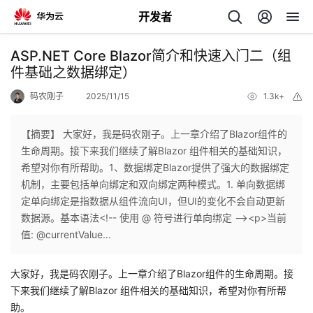
开发者
返
ASP.NET Core Blazor简介和快速入门二（组
回
件基础之数据绑定）
码农刚子
2025/11/15
1.3k+
举
报
【摘要】 大家好，我是码农刚子。上一章介绍了Blazor组件的
生命周期。接下来我们继续了解Blazor 组件相关的基础知识，
个
希望对你有所帮助。1、数据绑定Blazor提供了强大的数据绑定
机制，主要包括单向绑定和双向绑定两种模式。1. 单向数据绑
我
人
定单向绑定是指数据从组件流向UI，但UI的变化不会自动更新
数据源。基本语法<!-- 使用 @ 符号进行单向绑定 --><p>当前
的
主
值: @currentValue...
开
页
大家好，我是码农刚子。上一章介绍了Blazor组件的生命周期。接
下来我们继续了解Blazor 组件相关的基础知识，希望对你有所帮
发
助。