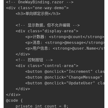
<!-- OneWayBinding.razor -->

我
注
的
开
<div class="one-way-demo">

    <h3>单向绑定示例</h3>

的
Programs
发
    <!-- 显示数据，但不允许编辑 -->

支
者
    <div class="display-area">

        <p>计数器: <strong>@count</strong></
持
学
        <p>消息: <strong>@message</strong></
        <p>用户信息: <strong>@user.Name</stro
我
堂
    </div>

    <!-- 控制按钮 -->

的
我
我
    <div class="control-area">

        <button @onclick="Increment" clas
技
的
的
我
        <button @onclick="ChangeMessage" 
        <button @onclick="UpdateUser" cla
术
云
课
的
我
    </div>

</div>

支
声
程
认
的
我
@code {

    private int count = 0;
