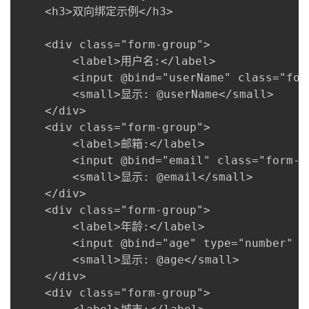
    <h3>双向绑定示例</h3>

    <div class="form-group">

        <label>用户名:</label>

        <input @bind="userName" class="form
        <small>显示: @userName</small>

    </div>

    <div class="form-group">

        <label>邮箱:</label>

        <input @bind="email" class="form-co
        <small>显示: @email</small>

    </div>

    <div class="form-group">

        <label>年龄:</label>

        <input @bind="age" type="number" c
        <small>显示: @age</small>

    </div>

    <div class="form-group">
