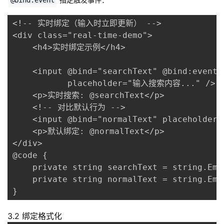
@bind:event
<!-- 实时绑定（输入时立即更新） -->

<div class="real-time-demo">

    <h4>实时绑定示例</h4>

    <input @bind="searchText" @bind:event="
           placeholder="输入搜索内容..." />

    <p>实时搜索: @searchText</p>

    <!-- 对比默认行为 -->

    <input @bind="normalText" placehol
    <p>默认绑定: @normalText</p>

</div>

@code {

    private string searchText = string.Empt
    private string normalText = string.Empt
}
3.2 绑定格式化