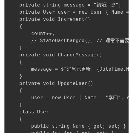
持
建
证
实
的
    private string message = "初始消息";

    private User user = new User { Name = 
议
验
收
    private void Increment()

    {

藏
        count++;

        // StateHasChanged(); // 通
    }

    private void ChangeMessage()

    {

        message = $"消息已更新: {DateTime.Now
    }

    private void UpdateUser()

    {

        user = new User { Name = "李四", Age
    }

    class User

    {

        public string Name { get; set; } = 