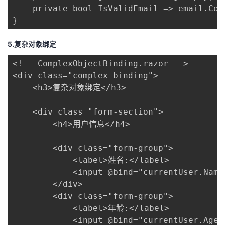
    private bool IsValidEmail => email.Con
}
5.复杂对象绑定
<!-- ComplexObjectBinding.razor -->

<div class="complex-binding">

    <h3>复杂对象绑定</h3>

    <div class="form-section">

        <h4>用户信息</h4>

        <div class="form-group">

            <label>姓名:</label>

            <input @bind="currentUser.Name
        </div>

        <div class="form-group">

            <label>年龄:</label>

            <input @bind="currentUser.Age"