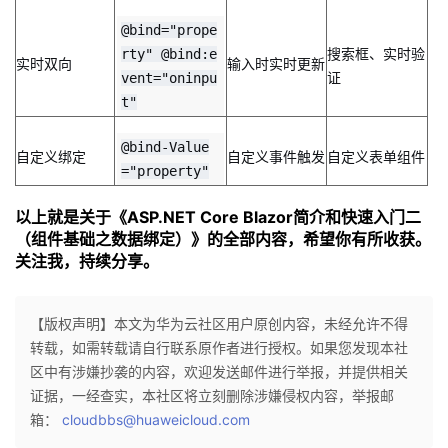
@bind="prope
搜索框、实时验
rty" @bind:e
实时双向
输入时实时更新
证
vent="oninpu
t"
@bind-Value
自定义绑定
自定义事件触发
自定义表单组件
="property"
以上就是关于《ASP.NET Core Blazor简介和快速入门二
（组件基础之数据绑定）
》的全部内容，希望你有所收获。
关注我，持续分享。
【版权声明】本文为华为云社区用户原创内容，未经允许不得
转载，如需转载请自行联系原作者进行授权。如果您发现本社
区中有涉嫌抄袭的内容，欢迎发送邮件进行举报，并提供相关
证据，一经查实，本社区将立刻删除涉嫌侵权内容，举报邮
箱：
cloudbbs@huaweicloud.com