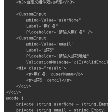
    <h3>自定义组件双向绑定</h3>

    <CustomInput 

        @bind-Value="userName" 

        Label="用户名" 

        Placeholder="请输入用户名" />

    <CustomInput 

        @bind-Value="email" 

        Label="邮箱" 

        Placeholder="请输入邮箱地址"

        ValidationMessage="@(IsValidEmai
    <div class="result">

        <p>用户名: @userName</p>

        <p>邮箱: @email</p>

    </div>

</div>

@code {

    private string userName = string.Empty;
    private string email = string.Empty;
