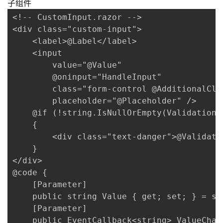
子组件
<!-- CustomInput.razor -->

<div class="custom-input">

    <label>@Label</label>

    <input 

        value="@Value" 

        @oninput="HandleInput"

        class="form-control @AdditionalClas
        placeholder="@Placeholder" />

    @if (!string.IsNullOrEmpty(ValidationMe
    {

        <div class="text-danger">@Validatio
    }

</div>

@code {

    [Parameter]

    public string Value { get; set; } = str
    [Parameter]

    public EventCallback<string> ValueChang