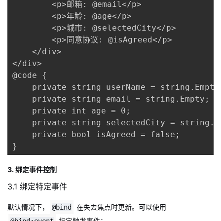
        <p>邮箱: @email</p>

        <p>年龄: @age</p>

        <p>城市: @selectedCity</p>

        <p>同意协议: @isAgreed</p>

    </div>

</div>

@code {

    private string userName = string.Empty;
    private string email = string.Empty;

    private int age = 0;

    private string selectedCity = string.Em
    private bool isAgreed = false;

}
3. 绑定事件控制
3.1 绑定特定事件
默认情况下，
在失去焦点时更新。可以使用
@bind
指定触发事件：