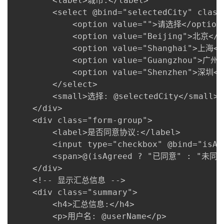
        <label>城市:</label>

        <select @bind="selectedCity" class=
            <option value="">请选择</option>
            <option value="Beijing">北京</op
            <option value="Shanghai">上海</o
            <option value="Guangzhou">广州</
            <option value="Shenzhen">深圳</o
        </select>

        <small>选择: @selectedCity</small>

    </div>

    <div class="form-group">

        <label>是否同意协议:</label>

        <input type="checkbox" @bind="isAgr
        <span>@(isAgreed ? "已同意" : "未同意"
    </div>

    <!-- 显示汇总信息 -->

    <div class="summary">

        <h4>汇总信息:</h4>

        <p>用户名: @userName</p>
