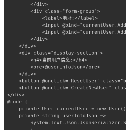
        </div>

        <div class="form-group">

            <label>地址:</label>

            <input @bind="currentUser.Addr
            <input @bind="currentUser.Addr
        </div>

    </div>

    <div class="display-section">

        <h4>当前用户信息:</h4>

        <pre>@userInfoJson</pre>

    </div>

    <button @onclick="ResetUser" class="b
    <button @onclick="CreateNewUser" clas
</div>

@code {

    private User currentUser = new User();

    private string userInfoJson => 

        System.Text.Json.JsonSerializer.Se
        { 
