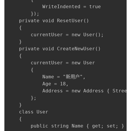
            WriteIndented = true 

        });

    private void ResetUser()

    {

        currentUser = new User();

    }

    private void CreateNewUser()

    {

        currentUser = new User

        {

            Name = "新用户",

            Age = 18,

            Address = new Address { Stre
        };

    }

    class User

    {

        public string Name { get; set; } = 