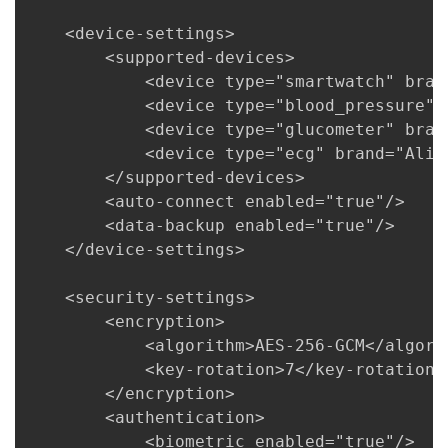
    <device-settings>

        <supported-devices>

            <device type="smartwatch" bran
            <device type="blood_pressure" 
            <device type="glucometer" bran
            <device type="ecg" brand="Aliv
        </supported-devices>

        <auto-connect enabled="true"/>

        <data-backup enabled="true"/>

    </device-settings>

    <security-settings>

        <encryption>

            <algorithm>AES-256-GCM</algorit
            <key-rotation>7</key-rotation>
        </encryption>

        <authentication>

            <biometric enabled="true"/>
