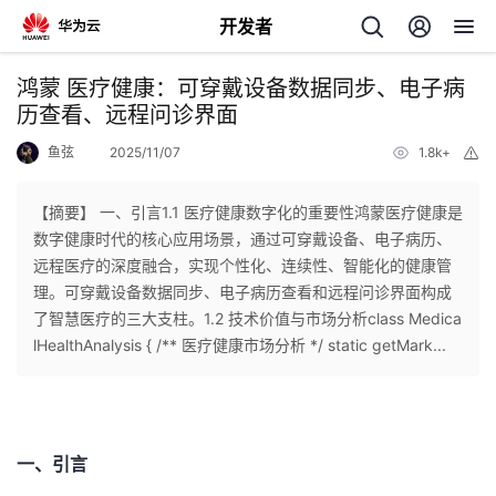
开发者
返
鸿蒙 医疗健康：可穿戴设备数据同步、电子病
回
历查看、远程问诊界面
鱼弦
2025/11/07
1.8k+
举
报
【摘要】 一、引言1.1 医疗健康数字化的重要性鸿蒙医疗健康是
数字健康时代的核心应用场景，通过可穿戴设备、电子病历、
个
远程医疗的深度融合，实现个性化、连续性、智能化的健康管
理。可穿戴设备数据同步、电子病历查看和远程问诊界面构成
我
人
了智慧医疗的三大支柱。1.2 技术价值与市场分析class Medica
lHealthAnalysis { /** 医疗健康市场分析 */ static getMark...
的
主
开
页
一、引言
发