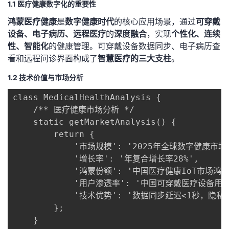
1.1 医疗健康数字化的重要性
者
鸿蒙医疗健康
是
数字健康时代
的核心应用场景，通过
可穿戴
设备、电子病历、远程医疗
的
深度融合
，实现
个性化、连续
我
性、智能化
的健康管理。可穿戴设备数据同步、电子病历查
看和远程问诊界面构成了
智慧医疗的三大支柱
。
的
我
1.2 技术价值与市场分析
博
的
我
class MedicalHealthAnalysis {

    /** 医疗健康市场分析 */

客
论
的
我
    static getMarketAnalysis() {

        return {

坛
圈
的
我
            '市场规模': '2025年全球数字健康市场
            '增长率': '年复合增长率28%',

子
直
的
我
            '鸿蒙份额': '中国医疗健康IoT市场鸿蒙
            '用户渗透率': '中国可穿戴医疗设备用户
我
播
活
的
            '技术优势': '数据同步延迟<1秒，隐
        };

我
动
关
的
    }
