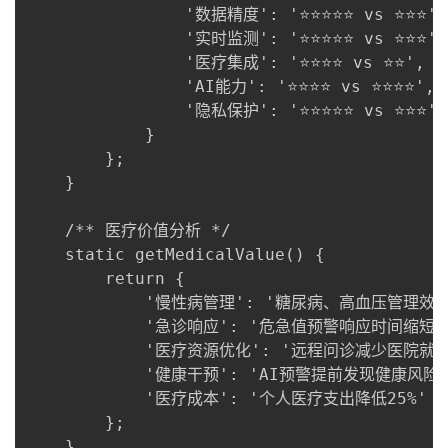
持
建
证
实
的
                '数据精度': '⭐⭐⭐⭐⭐ vs ⭐⭐⭐',

                '实时监测': '⭐⭐⭐⭐⭐ vs ⭐⭐⭐',

议
验
收
                '医疗集成': '⭐⭐⭐⭐ vs ⭐⭐',

                'AI能力': '⭐⭐⭐⭐ vs ⭐⭐⭐⭐',

藏
                '隐私保护': '⭐⭐⭐⭐⭐ vs ⭐⭐⭐'

            }

        };

    }

    /** 医疗价值分析 */

    static getMedicalValue() {

        return {

            '慢性病管理': '糖尿病、高血压管理效率提
            '急诊响应': '危急值预警响应时间缩短至3
            '医疗资源优化': '远程问诊减少医院就诊4
            '健康干预': 'AI预警提前发现健康风险85
            '医疗成本': '个人医疗支出降低25%'

        };

    }
