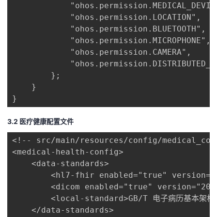
            "ohos.permission.MEDICAL_DEVICE
            "ohos.permission.LOCATION",

            "ohos.permission.BLUETOOTH",

            "ohos.permission.MICROPHONE",

            "ohos.permission.CAMERA",

            "ohos.permission.DISTRIBUTED_DA
        };

    }

}
3.2 医疗健康配置文件
<!-- src/main/resources/config/medical_conf
<medical-health-config>

    <data-standards>

        <hl7-fhir enabled="true" version="4
        <dicom enabled="true" version="2021
        <local-standard>GB/T 电子病历基本架构</
    </data-standards>
