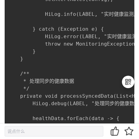
退
出
登
录