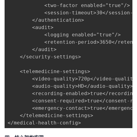
            <two-factor enabled="true"/>

            <session-timeout>30</session-t
        </authentication>

        <audit>

            <logging enabled="true"/>

            <retention-period>3650</retent
        </audit>

    </security-settings>

    <telemedicine-settings>

        <video-quality>720p</video-quality>
        <audio-quality>HD</audio-quality>

        <recording-enabled>true</recording-
        <consent-required>true</consent-req
        <emergency-contact>true</emergency-
    </telemedicine-settings>

</medical-health-config>