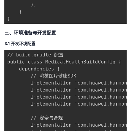
        );

    }

}
三、环境准备与开发配置
3.1 开发环境配置
// build.gradle 配置

public class MedicalHealthBuildConfig {

    dependencies {

        // 鸿蒙医疗健康SDK

        implementation 'com.huawei.harmony
        implementation 'com.huawei.harmony
        implementation 'com.huawei.harmony
        implementation 'com.huawei.harmony
        // 安全与合规

        implementation 'com.huawei.harmony