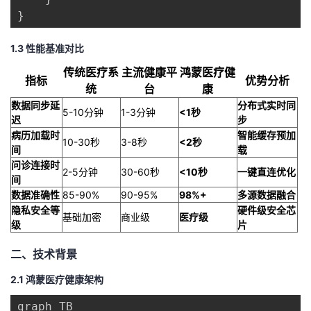
}
1.3 性能基准对比
传统医疗系
主流健康平
鸿蒙医疗健
指标
优势分析
统
台
康
数据同步延
分布式实时同
5-10分钟
1-3分钟
<1秒
迟
步
病历加载时
智能缓存预加
10-30秒
3-8秒
<2秒
间
载
问诊连接时
2-5分钟
30-60秒
<10秒
一键直连优化
间
数据准确性
85-90%
90-95%
98%+
多源数据融合
隐私安全等
硬件级安全芯
基础加密
商业级
医疗级
级
片
二、技术背景
2.1 鸿蒙医疗健康架构
graph TB
