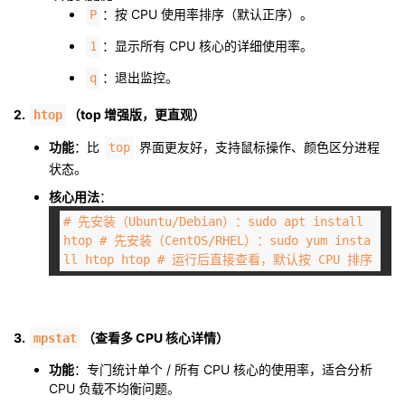
：按 CPU 使用率排序（默认正序）。
P
我
注
的
开
：显示所有 CPU 核心的详细使用率。
1
的
Programs
发
：退出监控。
q
支
者
2.
（top 增强版，更直观）
htop
功能
：比
界面更友好，支持鼠标操作、颜色区分进程
top
持
学
状态。
我
堂
核心用法
：
# 先安装（Ubuntu/Debian）：sudo apt install
的
我
htop
# 先安装（CentOS/RHEL）：sudo yum insta
我
ll htop
htop
# 运行后直接查看，默认按 CPU 排序
技
的
的
我
术
云
课
的
我
3.
（查看多 CPU 核心详情）
mpstat
支
声
功能
：专门统计单个 / 所有 CPU 核心的使用率，适合分析
程
认
的
我
CPU 负载不均衡问题。