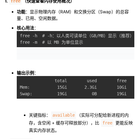
1.
（快速查看内存使用概况）
free
功能
：显示物理内存（RAM）和交换分区（Swap）的总容
量、已用、空闲数据。
核心用法
：
free -h  # -h：以人类可读单位（GB/MB）显示（推荐）

输出示例
：
              total        used        free     
Mem:           15Gi       2.3Gi        10Gi     
关键指标：
（实际可分配给新进程的内
available
存，含空闲 + 缓存可释放部分），比
更能反映
free
真实内存状态。