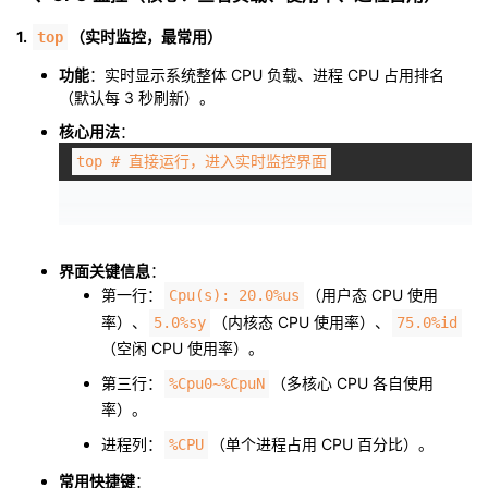
1.
者
（实时监控，最常用）
top
功能
：实时显示系统整体 CPU 负载、进程 CPU 占用排名
我
（默认每 3 秒刷新）。
核心用法
：
的
我
top
# 直接运行，进入实时监控界面
博
的
我
客
论
的
我
界面关键信息
：
第一行：
（用户态 CPU 使用
Cpu(s): 20.0%us
坛
圈
的
我
率）、
（内核态 CPU 使用率）、
5.0%sy
75.0%id
（空闲 CPU 使用率）。
子
直
的
我
第三行：
（多核心 CPU 各自使用
%Cpu0~%CpuN
我
播
活
的
率）。
进程列：
（单个进程占用 CPU 百分比）。
%CPU
我
动
关
的
常用快捷键
：