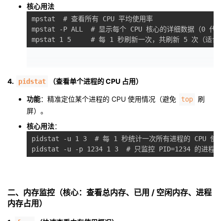
持
建
证
实
的
核心用法
mpstat  
# 查看所有 CPU 平均使用率
议
验
收
mpstat 
-P
 ALL  
# 显示每个 CPU 核心的详细数据（0 
mpstat 
1
5
# 每 1 秒刷新一次，共刷新 5 次（适
藏
4.
（查看单个进程的 CPU 占用）
pidstat
功能
：精准定位某个进程的 CPU 使用情况（避免
刷
top
屏）。
核心用法
：
pidstat 
-u
1
3
# 每 1 秒统计一次所有进程的 CPU 使
pidstat 
-u
-p
1234
1
3
# 只监控 PID=1234 的进程
二、内存监控（核心：查看总内存、已用 / 空闲内存、进程
内存占用）