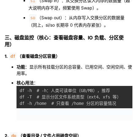
（Swap in）：从交换分区读入内存的数据量（越
si
大说明内存不足，频繁使用 Swap）。
（Swap out）：从内存写入交换分区的数据量
so
（同上，si/so 长期非 0 代表内存紧张）。
三、磁盘监控（核心：查看磁盘容量、IO 负载、分区使
用）
1.
（查看磁盘分区容量）
df
功能
：显示所有挂载分区的总容量、已用空间、空闲空间、使
用率。
核心用法
：
df -h  # -h：人类可读单位（GB/MB），推荐

df -T  # 显示分区文件系统类型（ext4、xfs 等）

2.
（查看目录 / 文件占用磁盘空间）
du