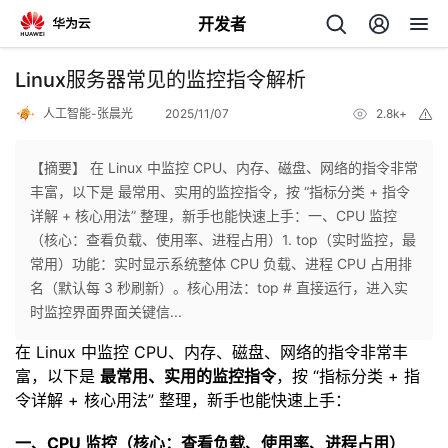
开发者
返
Linux服务器常见的监控指令解析
回
人工智能-张晨光
2025/11/07
2.8k+
举
报
【摘要】 在 Linux 中监控 CPU、内存、磁盘、网络的指令非常
丰富，以下是 最常用、实用的监控指令，按 “指标分类 + 指令
详解 + 核心用法” 整理，新手也能快速上手：一、CPU 监控
个
（核心：查看负载、使用率、进程占用）1. top（实时监控，最
常用）功能：实时显示系统整体 CPU 负载、进程 CPU 占用排
我
人
名（默认每 3 秒刷新）。核心用法：top # 直接运行，进入实
时监控界面界面关键信...
的
主
在 Linux 中监控 CPU、内存、磁盘、网络的指令非常丰
富，以下是
最常用、实用的监控指令
，按 “指标分类 + 指
开
页
令详解 + 核心用法” 整理，新手也能快速上手：
发
一、CPU 监控（核心：查看负载、使用率、进程占用）