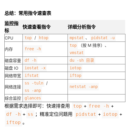
总结：常用指令速查表
监控指
快速查看指令
详细分析指令
标
/
、
CPU
top
htop
mpstat
pidstat -u
（按 M 排序）、
top
内存
free -h
vmstat
磁盘容量
df -h
du -sh 目录
磁盘 IO
iostat -x
iotop
网络带宽
ifstat
iftop
/
ss -tuln
网络连接
netstat -anp
ss -anp
综合监控
glances
根据需求选择即可：快速排查用
+
+
top
free -h
+
；精准定位问题用
+
+
df -h
ss
pidstat
iotop
。
iftop