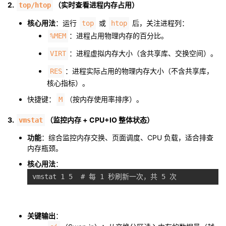
2.
（实时查看进程内存占用）
top/htop
核心用法
：运行
或
后，关注进程列：
top
htop
：进程占用物理内存的百分比。
%MEM
：进程虚拟内存大小（含共享库、交换空间）。
VIRT
：进程实际占用的物理内存大小（不含共享库，
RES
核心指标）。
快捷键：
（按内存使用率排序）。
M
3.
（监控内存 + CPU+IO 整体状态）
vmstat
功能
：综合监控内存交换、页面调度、CPU 负载，适合排查
内存瓶颈。
核心用法
：
关键输出
：