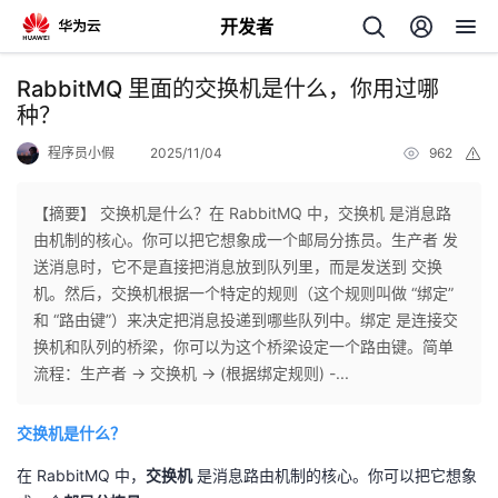
开发者
返
RabbitMQ 里面的交换机是什么，你用过哪
回
种？
程序员小假
2025/11/04
962
举
报
【摘要】 交换机是什么？在 RabbitMQ 中，交换机 是消息路
由机制的核心。你可以把它想象成一个邮局分拣员。生产者 发
个
送消息时，它不是直接把消息放到队列里，而是发送到 交换
机。然后，交换机根据一个特定的规则（这个规则叫做 “绑定”
我
人
和 “路由键”）来决定把消息投递到哪些队列中。绑定 是连接交
换机和队列的桥梁，你可以为这个桥梁设定一个路由键。简单
的
主
流程：生产者 -> 交换机 -> (根据绑定规则) -...
开
页
交换机是什么？
在 RabbitMQ 中，
交换机
是消息路由机制的核心。你可以把它想象
发