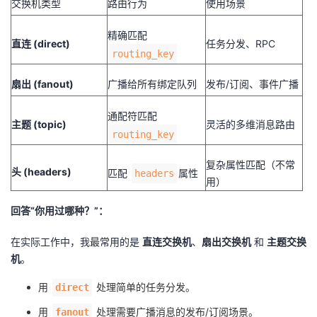
交换机类型
路由行为
使用场景
精确匹配
直连 (direct)
任务分发、RPC
routing_key
扇出 (fanout)
广播给所有绑定队列
发布/订阅、事件广播
通配符匹配
主题 (topic)
灵活的多维消息路由
routing_key
复杂属性匹配（不常
头 (headers)
匹配
属性
headers
用）
回答“你用过哪种？”：
在实际工作中，我最常用的是
直连交换机
、
扇出交换机
和
主题交换
机
。
用
处理简单的任务分发。
direct
用
处理需要广播消息的发布/订阅场景。
fanout