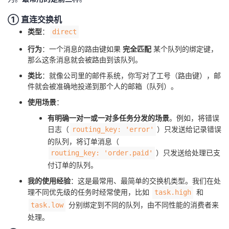
我
注
的
开
① 直连交换机
类型
：
direct
的
Programs
发
行为
：一个消息的路由键如果
完全匹配
某个队列的绑定键，
那么这条消息就会被路由到该队列。
支
者
类比
：就像公司里的邮件系统，你写对了工号（路由键），邮
持
学
件就会被准确地投递到那个人的邮箱（队列）。
使用场景
：
我
堂
有明确一对一或一对多任务分发的场景
。例如，将错误
日志（
）只发送给记录错误
routing_key: 'error'
的
我
我
的队列，将订单消息（
）只发送给处理已支
routing_key: 'order.paid'
技
的
的
我
付订单的队列。
我的使用经验
：这是最常用、最简单的交换机类型。我们在处
术
云
课
的
我
理不同优先级的任务时经常使用，比如
和
task.high
分别绑定到不同的队列，由不同性能的消费者来
task.low
支
声
程
认
的
我
处理。