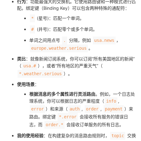
行为
：功能最强大的交换机。它使用路由键和一种模式进行匹
配。绑定键（Binding Key）可以包含两种特殊的通配符：
(星号)：匹配一个单词。
*
(井号)：匹配零个或多个单词。
#
单词之间用点号
分隔，例如
，
.
usa.news
。
europe.weather.serious
类比
：就像新闻订阅系统，你可以订阅“所有美国地区的新闻”
（
），或者“所有地区的严重天气”（
usa.#
）。
*.weather.serious
使用场景
：
根据消息的多个属性进行灵活路由
。例如，一个日志处
理系统，你可以根据日志的严重程度（
,
info
）和来源（
,
,
）来
error
auth
order
payment
路由。绑定键
会接收所有服务的错误日
*.error
志，而
会接收订单服务的所有日志。
order.*
我的使用经验
：在构建复杂的消息路由规则时，
交换
topic