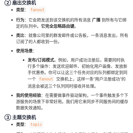
② 扇出交换机
持
建
证
实
的
类型
：
fanout
议
验
收
行为
：它会把发送到该交换机的所有消息
广播
到所有与它绑
定的队列中。
它完全忽略路由键
。
藏
类比
：就像公司里的群发邮件或公告板，一条消息发出，所有
订阅了的人都收到一份。
使用场景
：
发布/订阅模式
。例如，用户成功注册后，需要同时执
行多个操作：发送欢迎邮件、初始化用户画像、发放新
手优惠券。你可以让这三个任务对应的队列都绑定到同
一个
交换机上，这样一条“用户注册成功”的
fanout
消息会被这三个队列同时接收并处理。
我的使用经验
：在需要做事件驱动架构，一个事件触发多个下
游服务的场景下非常好用。我们用它来同步不同服务间的缓存
数据失效通知。
③ 主题交换机
类型
：
topic