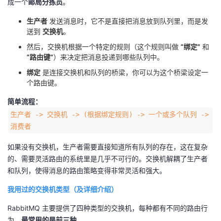
成一个
邮局分拣员
。
者
生产者
发送消息时，它不是直接把消息放到队列里，而是发
送到
交换机
。
我
然后，交换机根据一个特定的规则（这个规则叫做
“绑定”
和
“路由键”
）来决定把消息投递到哪些队列中。
的
我
绑定
是连接交换机和队列的桥梁，你可以为这个桥梁设定一
个路由键。
博
的
我
简单流程：
客
论
的
我
生产者 -> 交换机 -> (根据绑定规则) -> 一个或多个队列 ->
消费者
坛
圈
的
我
如果没有交换机，生产者需要直接知道所有队列的存在，这在复杂
的、需要灵活路由的系统里是几乎不可行的。交换机解耦了生产者
子
直
的
我
和队列，使得消息的路由策略变得非常灵活和强大。
我
播
活
的
我用过的交换机类型（及详细介绍）
我
动
关
的
RabbitMQ 主要提供了四种类型的交换机，每种都有不同的路由行
为。
最常用的是前三种
。