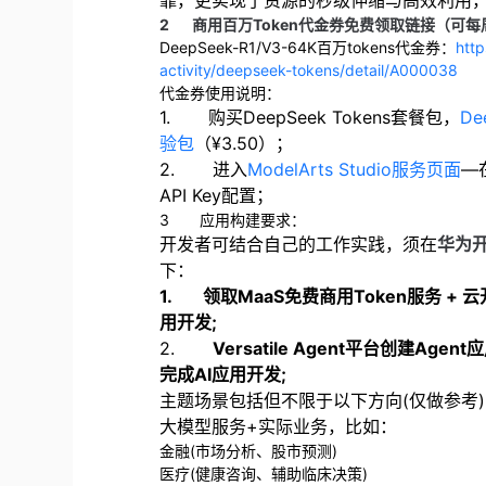
靠，更实现了资源的秒级伸缩与高效利用
2
商用百万Token代金券免费领取链接（可每
DeepSeek-R1/V3-64K百万tokens代金券：
http
activity/deepseek-tokens/detail/A000038
代金券使用说明：
1.
购买
DeepSeek Tokens
套餐包，
De
验包
（
¥3.50
）；
2.
进入
ModelArts Studio
服务页面
—
API Key
配置；
3
应用构建要求：
开发者可结合自己的工作实践，须在
华为
下：
1.
领取
MaaS
免费商用
Token
服务
+
云
用开发
;
2.
Versatile Agent
平台创建
Agent
应
完成
AI
应用开发
;
主题场景包括但不限于以下方向
(
仅做参考
)
大模型服务
+
实际业务，比如：
金融
(
市场分析、股市预测
)
医疗
(
健康咨询、辅助临床决策
)