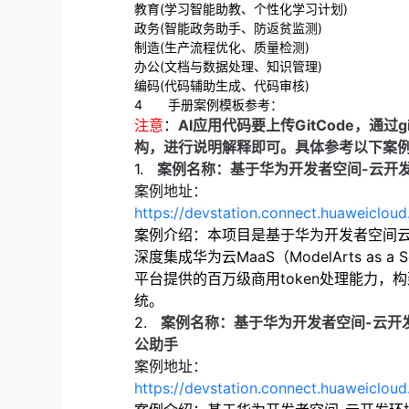
教育
(
学习智能助教、个性化学习计划
)
政务
(
智能政务助手、防返贫监测
)
制造
(
生产流程优化、质量检测
)
办公
(
文档与数据处理、知识管理
‌)
编码
(
代码辅助生成、代码审核
)
4
手册案例模板参考：
注意
：
AI应用代码要上传GitCode，通
构，进行说明解释即可。具体参考以下案
1.
案例名称：基于华为开发者空间
-
云开
案例地址：
https://devstation.connect.huaweicl
案例介绍：本项目是基于华为开发者空间
深度集成华为云
MaaS
（
ModelArts as a S
平台提供的百万级商用
token
处理能力，构
统。
2.
案例名称：基于华为开发者空间
-
云开
公助手
案例地址：
https://devstation.connect.huaweiclo