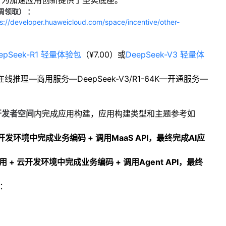
，为加速应用创新提供了坚实底座。
周领取）
：
s://developer.huaweicloud.com/space/incentive/other-
epSeek-R1
轻量体验包
（
¥7.00
）或
DeepSeek-V3
轻量体
在线推理
—
商用服务
—DeepSeek-V3/R1-64K—
开通服务
—
开发者空间
内完成应用构建，应用构建类型和主题参考如
开发环境中完成业务编码
+
调用
MaaS API
，最终完成
AI
应
用
+
云开发环境中完成业务编码
+
调用
Agent API
，最终
：