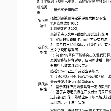
Ø 评奖规则（规则已更新，添加案例影响性条目
标准类
手册形式分值释义
型
根据浏览数和评论数评价案例影响性
案例影
1:浏览数达到100；
响性
2:浏览数达到200；
关键节点以文字+截图的形式进行说明
1：实际的实践操作，而非方案类描述
2：参考官方提供模版，可读性好，有
操作完
点文字说明与截图
整性
3：符合2的条件下能够突出关键代码释
及关键步骤解释说明，应用构建后可执
有执行后效果介绍和展示
贴近实际行业生产或者业务场景
1：纯技术应用不涉及实际应用场景，
录云开发环境运行简单demo
案例实
2：基于实际应用场景具有一定的实用
用性
3：基于实际场景且在开发者空间云开
进行部署实施，能够应用于场景解决行
点问题，用于生产实施
案例中应用更多的华为云技术或主流开