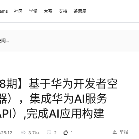
rams
社区
学堂
大赛
支持
茶思屋
I应用构建
第8期】基于华为开发者空
器），集成华为AI服务
 API）,完成AI应用构建
举报
26:12
3.7k+
2
1