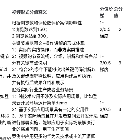
）
分值阶
总分
视频形式分值释义
梯
值
根据浏览数和评论数评价案例影响性
1-
1:浏览数达到150；
2/0.5
2
2:浏览数达到300；
梯度
关键节点以图文+操作讲解的形式体现
1：实际的实践操作，而非方案类描述
关键节
2：视频的节奏流畅，介绍，讲解和实操各部
1-
分有关键节点说明
3/0.5
3
义以
3：符合2的条件下能够突出关键代码讲解以
梯度
行，并
及关键步骤解释说明，应用构建后可执行，
并有执行后效果介绍和展示
贴近实际行业生产或者业务场景
比如登
1：纯技术应用不涉及实际应用场景，比如登
录云开发环境运行简单demo
1-
性
2：基于实际应用场景具有一定的实用性
3/0.5
3
发环境
3：基于实际场景且在开发者空间云开发环境
梯度
业的痛
进行部署实施，能够应用于实际场景解决行
业的痛点问题，用于生产实施
案例中应用更多的华为云技术或主流开源框
源框架