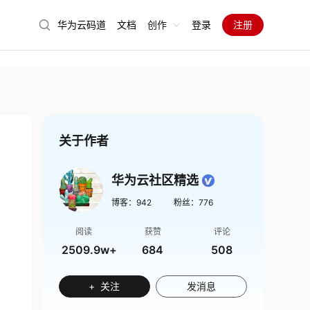
华为云码道
文档
创作
登录
注册
关于作者
华为云社区精选
博客：
942
粉丝：
776
阅读
获赞
评论
2509.9w+
684
508
+ 关注
发消息