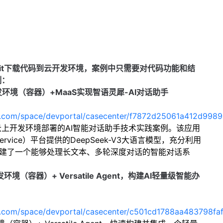
过git下载代码到云开发环境，案例中只需要对代码功能和结
例：
发环境（容器）
+MaaS
实现智语灵犀
-AI
对话助手
oud.com/space/devportal/casecenter/f7872d25061a412d99
云上开发环境部署的
AI
智能对话助手技术实践案例。该应用
ervice
）平台提供的
DeepSeek-V3
大语言模型，充分利用
建了一个能够处理长文本、多轮深度对话的智能对话系
发环境（容器）
+ Versatile Agent
，构建
AI
轻量级智能办
ud.com/space/devportal/casecenter/c501cd1788aa483798fa