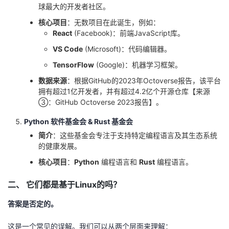
持
建
证
实
的
球最大的开发者社区。
核心项目
：无数项目在此诞生，例如：
议
验
收
React
(Facebook)：前端JavaScript库。
VS Code
(Microsoft)：代码编辑器。
藏
TensorFlow
(Google)：机器学习框架。
数据来源
：根据GitHub的2023年Octoverse报告，该平台
拥有超过1亿开发者，并有超过4.2亿个开源仓库【来源
③：GitHub Octoverse 2023报告】。
Python 软件基金会 & Rust 基金会
简介
：这些基金会专注于支持特定编程语言及其生态系统
的健康发展。
核心项目
：
Python
编程语言和
Rust
编程语言。
二、 它们都是基于Linux的吗？
答案是否定的。
这是一个常见的误解。我们可以从两个层面来理解：