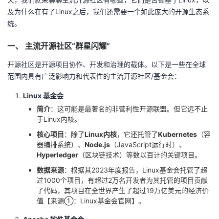
及为什么在有了Linux之后，我们还需要一个如此庞大的开源生态系
者
统。
我
一、 主流开源社区“群星闪耀”
开源社区是开源项目协作、开发和治理的载体。以下是一些在全球
的
我
范围内具有广泛影响力和代表性的主流开源社区/基金会：
博
的
我
Linux 基金会
简介
：这可能是最著名的非营利性开源联盟。但它远不止
客
论
的
我
于Linux内核。
核心项目
：除了
Linux内核
，它还托管了
Kubernetes
（容
坛
圈
的
我
器编排系统）、
Node.js
（JavaScript运行时）、
Hyperledger
（区块链技术）等数以百计的关键项目。
子
直
的
我
数据来源
：根据其2023年度报告，Linux基金会托管了超
过1000个项目，有超过2万名开发者为其托管的项目贡献
我
播
活
的
了代码，其项目在全世界产生了超过19万亿美元的经济价
值【来源①：Linux基金会官网】。
我
动
关
的