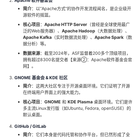
Apache 软件基金会
我
注
的
开
简介
：以“Apache方式”的协作开发流程闻名，是企业级开
源软件的摇篮。
的
Programs
发
核心项目
：
Apache HTTP Server
（曾经是全球使用最广
泛的Web服务器）、
Apache Hadoop
（大数据处理）、
支
者
Apache Kafka
（实时数据流处理）、
Apache Spark
（数
据分析）等。
持
学
数据来源
：截至2024年，ASF监督着200多个顶级项目，
拥有超过8300名提交者【来源②：Apache软件基金会官
网】。
我
堂
GNOME 基金会 & KDE 社区
的
我
我
简介
：这两大社区专注于开源桌面环境。它们证明了开源
在终端用户界面上的强大能力。
技
的
的
我
核心项目
：
GNOME
和
KDE Plasma
桌面环境。它们是许
多主流Linux发行版（如Ubuntu, Fedora, openSUSE）的
术
云
课
的
我
默认桌面。
支
声
程
认
的
我
GitHub / GitLab
简介
：它们本身是代码托管和协作平台，但已然形成了全