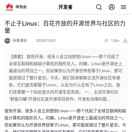
开发者
返
不止于Linux：百花齐放的开源世界与社区的力
回
量
码事漫谈
2025/11/03
1.3k+
举
报
【摘要】 提到开源，很多人会立刻想到Linux——那个托起了
全球互联网和超级计算机的隐形巨人。的确，Linux是开源史上
个
最成功的项目之一。但如果你认为开源世界就等于Linux，那可
能就错过了整片星空。今天，我们就来聊聊主流开源社区有哪
我
人
些，它们是否都基于Linux，以及为什么在有了Linux之后，我
们还需要一个如此庞大的开源生态系统。 一、 主流开源社区
的
主
“群星闪耀”开源社区是开源项目协作、开发和治理的载...
提到开源，很多人会立刻想到Linux——那个托起了全球互联网和超
开
页
级计算机的隐形巨人。的确，Linux是开源史上最成功的项目之一。
但如果你认为开源世界就等于Linux，那可能就错过了整片星空。今
发
天，我们就来聊聊主流开源社区有哪些，它们是否都基于Linux，以