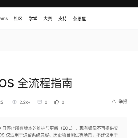
rams
社区
学堂
大赛
支持
茶思屋
ntOS 全流程指南
举报
25
2.2k+
0
0
6 月 30 日停止所有版本的维护与更新（EOL），现有镜像不再提供安
entOS 仅适用于遗留系统兼容、历史项目测试等场景，不建议用于