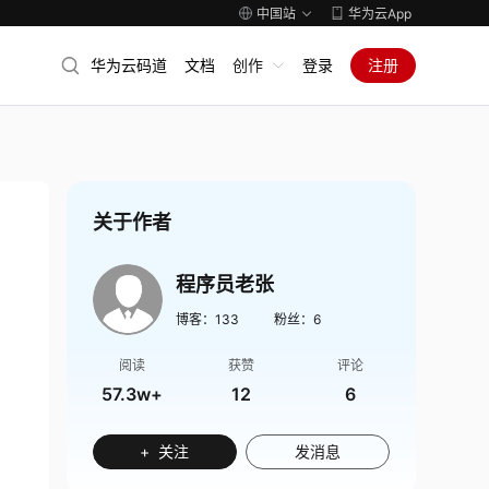
中国站
华为云App
华为云码道
文档
创作
登录
注册
关于作者
程序员老张
博客：
133
粉丝：
6
阅读
获赞
评论
57.3w+
12
6
+ 关注
发消息