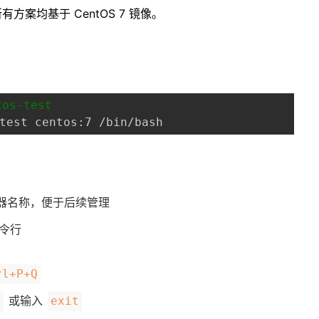
案均基于 CentOS 7 镜像。
：
s-test
器名称，便于后续管理
命令行
rl+P+Q
或输入
D
exit