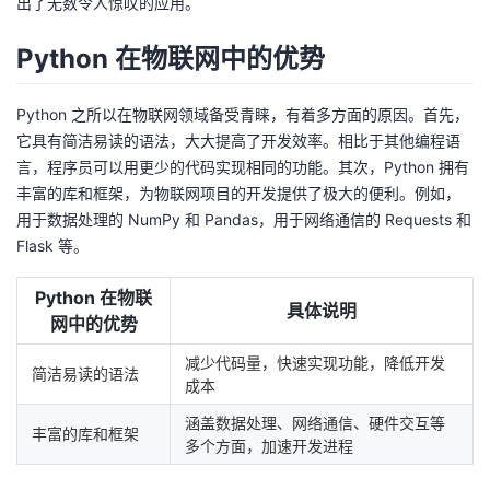
出了无数令人惊叹的应用。
者
Python 在物联网中的优势
我
Python 之所以在物联网领域备受青睐，有着多方面的原因。首先，
它具有简洁易读的语法，大大提高了开发效率。相比于其他编程语
的
我
言，程序员可以用更少的代码实现相同的功能。其次，Python 拥有
丰富的库和框架，为物联网项目的开发提供了极大的便利。例如，
博
的
我
用于数据处理的 NumPy 和 Pandas，用于网络通信的 Requests 和
Flask 等。
客
论
的
我
Python 在物联
坛
圈
的
我
具体说明
网中的优势
子
直
的
我
减少代码量，快速实现功能，降低开发
简洁易读的语法
成本
我
播
活
的
涵盖数据处理、网络通信、硬件交互等
丰富的库和框架
多个方面，加速开发进程
我
动
关
的