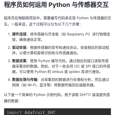
持
建
证
实
的
程序员如何运用 Python 与传感器交互
议
验
收
程序员在物联网项目中，需要编写代码来实现 Python 与传感器的交
互。一般来说，这个过程可以分为以下几个步骤：
藏
硬件连接
：将传感器与开发板（如 Raspberry Pi）进行物理连
接，确保通信正常。
驱动安装
：根据传感器的型号和通信协议，安装相应的驱动程
序，以便计算机能够识别和与传感器通信。
数据采集
：使用 Python 编写代码，通过相应的接口读取传感
器采集到的数据。例如，对于一些支持 I2C 或 SPI 接口的传感
器，可以使用 Python 的 smbus 或 spidev 库进行通信。
数据处理与传输
：对采集到的数据进行处理和分析，然后通过
网络（如 Wi-Fi、蓝牙等）将数据传输到后端服务器。
以下是一个简单的 Python 示例代码，用于读取 DHT11 温湿度传感
器的数据：
import
 Adafruit_DHT
