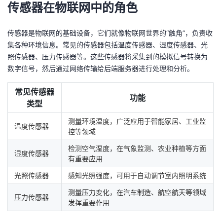
传感器在物联网中的角色
我
注
的
开
传感器是物联网的基础设备，它们就像物联网世界的“触角”，负责收
的
Programs
发
集各种环境信息。常见的传感器包括温度传感器、湿度传感器、光
照传感器、压力传感器等。这些传感器将采集到的模拟信号转换为
支
者
数字信号，然后通过网络传输给后端服务器进行处理和分析。
持
学
常见传感器
功能
类型
我
堂
测量环境温度，广泛应用于智能家居、工业监
温度传感器
的
我
控等领域
我
检测空气湿度，在气象监测、农业种植等方面
湿度传感器
技
的
的
我
有重要应用
光照传感器
感知光照强度，可用于自动调节室内照明系统
术
云
课
的
我
测量压力变化，在汽车制造、航空航天等领域
压力传感器
支
声
发挥重要作用
程
认
的
我