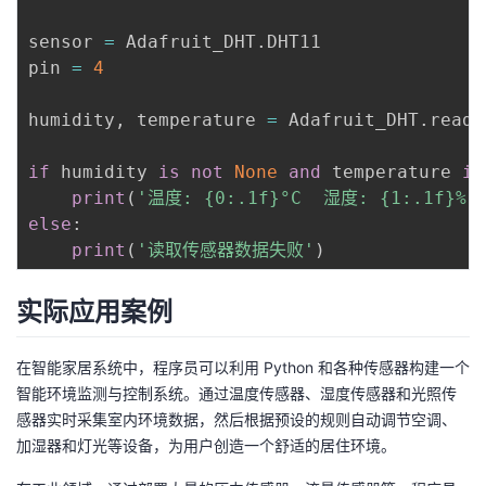
sensor 
=
 Adafruit_DHT
.
DHT11

pin 
=
4
humidity
,
 temperature 
=
 Adafruit_DHT
.
read_
if
 humidity 
is
not
None
and
 temperature 
is
print
(
'温度: {0:.1f}°C  湿度: {1:.1f}%'
else
:
print
(
'读取传感器数据失败'
)
实际应用案例
在智能家居系统中，程序员可以利用 Python 和各种传感器构建一个
智能环境监测与控制系统。通过温度传感器、湿度传感器和光照传
感器实时采集室内环境数据，然后根据预设的规则自动调节空调、
加湿器和灯光等设备，为用户创造一个舒适的居住环境。