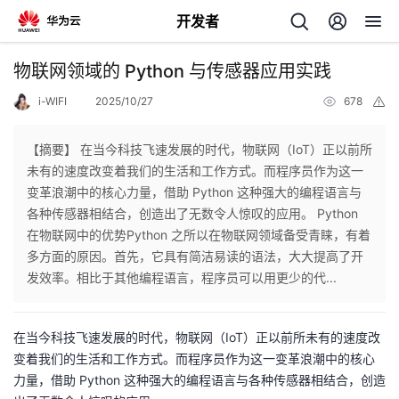
开发者
返
物联网领域的 Python 与传感器应用实践
回
i-WIFI
2025/10/27
678
举
报
【摘要】 在当今科技飞速发展的时代，物联网（IoT）正以前所
未有的速度改变着我们的生活和工作方式。而程序员作为这一
变革浪潮中的核心力量，借助 Python 这种强大的编程语言与
个
各种传感器相结合，创造出了无数令人惊叹的应用。 Python
在物联网中的优势Python 之所以在物联网领域备受青睐，有着
我
人
多方面的原因。首先，它具有简洁易读的语法，大大提高了开
发效率。相比于其他编程语言，程序员可以用更少的代...
的
主
在当今科技飞速发展的时代，物联网（IoT）正以前所未有的速度改
开
页
变着我们的生活和工作方式。而程序员作为这一变革浪潮中的核心
力量，借助 Python 这种强大的编程语言与各种传感器相结合，创造
发