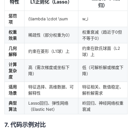
特性
L1正则化（Lasso）
归）
惩罚
(\lambda \cdot \sum
w_i
项
权重
权重衰减（趋近于0但
稀疏性（部分权重为0）
效果
不等于0）
几何
约束在欧氏球面（L2
约束在菱形（L1球）上
解释
球）上
计算
高（需次梯度或坐标下
低（可解析解或梯度下
复杂
降）
降）
度
适用
特征选择、高维数据、可
特征相关、数值稳定、
场景
解释性
解析解需求
典型
Lasso回归、弹性网络
岭回归、神经网络权重
算法
（Elastic Net）
衰减
7.
代码示例对比