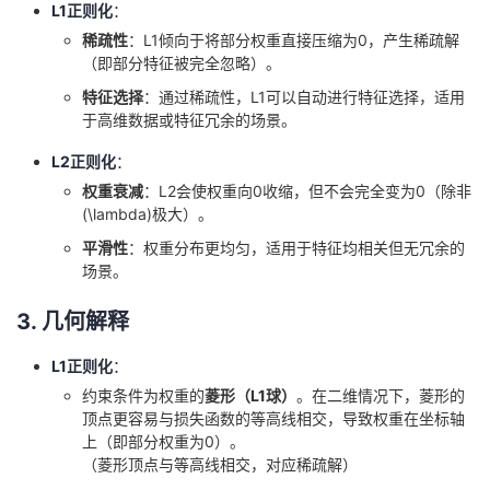
L1正则化
：
我
注
的
开
稀疏性
：L1倾向于将部分权重直接压缩为0，产生稀疏解
（即部分特征被完全忽略）。
的
Programs
发
特征选择
：通过稀疏性，L1可以自动进行特征选择，适用
于高维数据或特征冗余的场景。
支
者
L2正则化
：
持
学
权重衰减
：L2会使权重向0收缩，但不会完全变为0（除非
(\lambda)极大）。
我
堂
平滑性
：权重分布更均匀，适用于特征均相关但无冗余的
场景。
的
我
我
3.
几何解释
技
的
的
我
L1正则化
：
术
云
约束条件为权重的
菱形（L1球）
。在二维情况下，菱形的
课
的
我
顶点更容易与损失函数的等高线相交，导致权重在坐标轴
上（即部分权重为0）。
支
声
程
认
的
我
（菱形顶点与等高线相交，对应稀疏解）