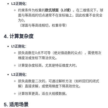
持
建
证
实
的
L2正则化
：
约束条件为权重的
欧氏球面（L2球）
。在二维情况下，球
议
验
收
面与等高线的切点通常不在坐标轴上，因此权重不会完全
为0。
（球面与等高线相切，权重非零）
藏
4.
计算复杂度
L1正则化
：
损失函数在0点不可导（绝对值函数的尖点），需使用次
梯度法或坐标下降法优化。
计算复杂度较高，尤其是特征维度大时。
L2正则化
：
损失函数是二次的，可通过解析方法（如岭回归的闭式
解）直接求解，或使用梯度下降高效优化。
计算效率更高，适合大规模数据。
5.
适用场景