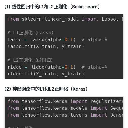
(1) 线性回归中的L1和L2正则化（Scikit-learn）
from
 sklearn
.
linear_model 
import
 Lasso
,
 Ri
# L1正则化（Lasso）
lasso 
=
 Lasso
(
alpha
=
0.1
)
# alpha=λ
lasso
.
fit
(
X_train
,
 y_train
)
# L2正则化（岭回归）
ridge 
=
 Ridge
(
alpha
=
0.1
)
# alpha=λ
ridge
.
fit
(
X_train
,
 y_train
)
(2) 神经网络中的L1和L2正则化（Keras）
from
 tensorflow
.
keras 
import
from
 tensorflow
.
keras
.
models 
import
from
 tensorflow
.
keras
.
layers 
import
 Dense
