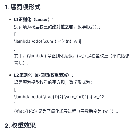
1.
惩罚项形式
者
L1正则化（Lasso）
：
我
惩罚项为模型权重的
绝对值之和
，数学形式为：
[
的
我
\lambda \cdot \sum_{i=1}^{n} |w_i|
]
博
的
我
其中，(\lambda) 是正则化系数，(w_i) 是模型权重（不包括偏
置项）。
客
论
的
我
L2正则化（岭回归/权重衰减）
：
惩罚项为模型权重的
平方和
，数学形式为：
坛
圈
的
我
[
\lambda \cdot \frac{1}{2} \sum_{i=1}^{n} w_i^2
子
直
的
我
]
(\frac{1}{2}) 是为了简化求导过程（导数后变为 (w_i)）。
我
播
活
的
2.
权重效果
我
动
关
的