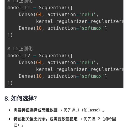
# L1正则化
model_l1 
=
 Sequential
(
[
    Dense
(
64
,
 activation
=
'relu'
,
          kernel_regularizer
=
regularizers
.
    Dense
(
10
,
 activation
=
'softmax'
)
]
)
# L2正则化
model_l2 
=
 Sequential
(
[
    Dense
(
64
,
 activation
=
'relu'
,
          kernel_regularizer
=
regularizers
.
    Dense
(
10
,
 activation
=
'softmax'
)
]
)
8.
如何选择？
需要特征选择或高维数据
→ 优先选L1（如Lasso）。
特征相关但无冗余，或需要数值稳定
→ 优先选L2（如岭回
归）。