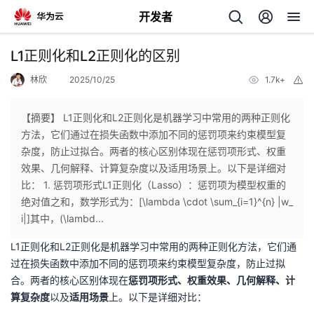
开发者
返
L1正则化和L2正则化的区别
回
林欣
2025/10/25
1.7k+
举
报
【摘要】 L1正则化和L2正则化是机器学习中常用的两种正则化
方法，它们通过在损失函数中添加不同的惩罚项来约束模型复
杂度，防止过拟合。两者的核心区别体现在惩罚项形式、权重
个
效果、几何解释、计算复杂度以及适用场景上。以下是详细对
比： 1. 惩罚项形式L1正则化（Lasso）：惩罚项为模型权重的
我
人
绝对值之和，数学形式为：[\lambda \cdot \sum_{i=1}^{n} |w_
i|]其中，(\lambd...
的
主
L1正则化和L2正则化是机器学习中常用的两种正则化方法，它们通
过在损失函数中添加不同的惩罚项来约束模型复杂度，防止过拟
开
页
合。两者的核心区别体现在
惩罚项形式、权重效果、几何解释、计
算复杂度
以及
适用场景
上。以下是详细对比：
发