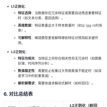
L1正则化
：
特征选择
：当数据存在冗余特征或需要自动筛选重要特征
时（如文本分类、基因选择）。
高维数据
：特征数量远大于样本数量时（如(p \gg n)的场
景）。
可解释性
：稀疏模型更易解释哪些特征对预测起关键作
用。
L2正则化
：
特征均相关
：当特征之间存在相关性但无冗余时（如图像
处理、时间序列分析）。
数值稳定性
：需要防止权重过大导致数值不稳定时（如深
度学习中的权重衰减）。
解析解需求
：需要快速求解闭式解时（如岭回归）。
6.
对比总结表
L2正则化（岭回