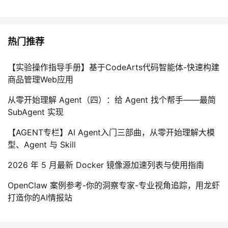
热门推荐
【实验操作指导手册】基于CodeArts代码智能体-快速构建
商品管理Web应用
从零开始理解 Agent（四）：给 Agent 找个帮手——最简
SubAgent 实现
【AGENT专栏】AI Agent入门三部曲，从零开始理解大模
型、Agent 与 Skill
2026 年 5 月最新 Docker 镜像源加速列表与使用指南
OpenClaw 案例参考-你的洞察专家-专业视角追踪，用龙虾
打造你的AI情报站