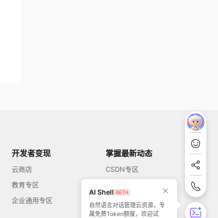
开发者变现
掌握最新动态
云商店
CSDN专区
教育专区
知乎
AI Shell
企业通用专区
开源中国
自然语言对话管理云资源，专
属免费Token额度，欢迎试
51CTO