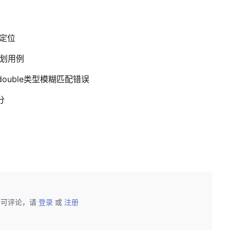
题定位
计划用例
致的double类型模糊匹配错误
分
后可评论，请
登录
或
注册