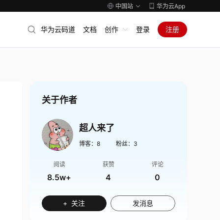
中国站
华为云App
华为云码道
文档
创作
登录
注册
关于作者
超人来了
博客：
8
粉丝：
3
阅读
获赞
评论
8.5w+
4
0
+ 关注
发消息