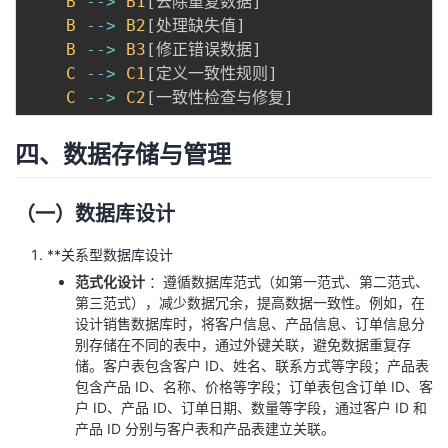
B
--
>
B1
[
去除重复数据
]
B
--
>
B2
[
处理缺失值
]
B
--
>
B3
[
修正错误数据
]
C
--
>
C1
[
定义一致性规则
]
C
--
>
C2
[
一致性检查与修复
]
四、数据存储与管理
（一）数据库设计
**关系型数据库设计
范式化设计
：遵循数据库范式（如第一范式、第二范式、
第三范式），减少数据冗余，提高数据一致性。例如，在
设计销售数据库时，将客户信息、产品信息、订单信息分
别存储在不同的表中，通过外键关联，避免数据重复存
储。客户表包含客户 ID、姓名、联系方式等字段；产品表
包含产品 ID、名称、价格等字段；订单表包含订单 ID、客
户 ID、产品 ID、订单日期、数量等字段，通过客户 ID 和
产品 ID 分别与客户表和产品表建立关联。