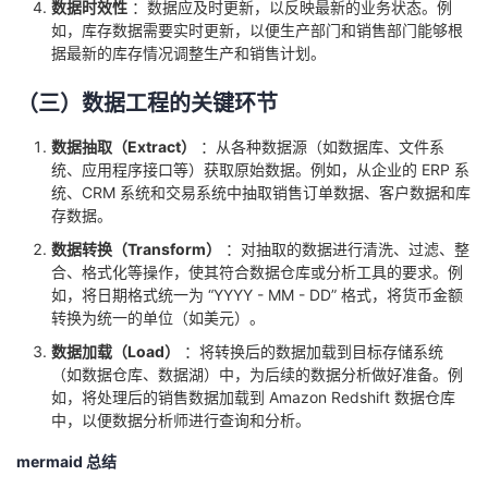
数据时效性
：数据应及时更新，以反映最新的业务状态。例
我
注
的
开
如，库存数据需要实时更新，以便生产部门和销售部门能够根
据最新的库存情况调整生产和销售计划。
的
Programs
发
（三）数据工程的关键环节
支
者
数据抽取（Extract）
：从各种数据源（如数据库、文件系
统、应用程序接口等）获取原始数据。例如，从企业的 ERP 系
持
学
统、CRM 系统和交易系统中抽取销售订单数据、客户数据和库
存数据。
我
堂
数据转换（Transform）
：对抽取的数据进行清洗、过滤、整
合、格式化等操作，使其符合数据仓库或分析工具的要求。例
的
我
我
如，将日期格式统一为 “YYYY - MM - DD” 格式，将货币金额
转换为统一的单位（如美元）。
技
的
的
我
数据加载（Load）
：将转换后的数据加载到目标存储系统
（如数据仓库、数据湖）中，为后续的数据分析做好准备。例
术
云
课
的
我
如，将处理后的销售数据加载到 Amazon Redshift 数据仓库
中，以便数据分析师进行查询和分析。
支
声
程
认
的
我
mermaid 总结