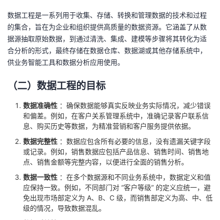
数据工程是一系列用于收集、存储、转换和管理数据的技术和过程
者
的集合，旨在为企业和组织提供高质量的数据资源。它涵盖了从数
据源抽取原始数据，到通过清洗、集成、建模等步骤将其转化为适
我
合分析的形式，最终存储在数据仓库、数据湖或其他存储系统中，
供业务智能工具和数据分析应用使用。
的
我
（二）数据工程的目标
博
的
我
数据准确性
：确保数据能够真实反映业务实际情况，减少错误
客
论
的
我
和偏差。例如，在客户关系管理系统中，准确记录客户联系信
息、购买历史等数据，为精准营销和客户服务提供依据。
坛
圈
的
我
数据完整性
：数据应包含所有必要的信息，没有遗漏关键字段
或记录。例如，销售数据应包括产品信息、销售时间、销售地
子
直
的
我
点、销售金额等完整内容，以便进行全面的销售分析。
数据一致性
：在多个数据源和不同业务系统中，数据定义和值
我
播
活
的
应保持一致。例如，不同部门对 “客户等级” 的定义应统一，避
免出现市场部定义为 A、B、C 级，而销售部定义为高、中、低
我
动
关
的
级的情况，导致数据混乱。