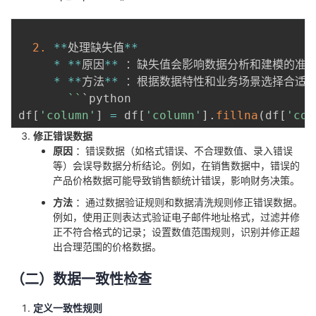
2.
**
处理缺失值
**
*
**
原因
**
 ：缺失值会影响数据分析和建模的准
*
**
方法
**
 ：根据数据特性和业务场景选择合适
`
`
`python

df
[
'column'
]
=
 df
[
'column'
]
.
fillna
(
df
[
'col
修正错误数据
原因
：错误数据（如格式错误、不合理数值、录入错误
等）会误导数据分析结论。例如，在销售数据中，错误的
产品价格数据可能导致销售额统计错误，影响财务决策。
方法
：通过数据验证规则和数据清洗规则修正错误数据。
例如，使用正则表达式验证电子邮件地址格式，过滤并修
正不符合格式的记录；设置数值范围规则，识别并修正超
出合理范围的价格数据。
（二）数据一致性检查
定义一致性规则