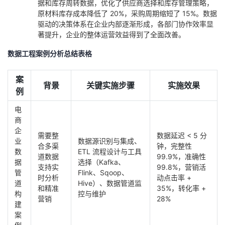
据和库存周转数据，优化了供应商选择和库存管理策略，
原材料库存成本降低了 20%，采购周期缩短了 15%。数据
驱动的决策体系在企业内部逐渐形成，各部门协作效率显
著提升，企业的整体运营效益得到了全面改善。
数据工程案例分析总结表格
案
背景
关键实施步骤
实施效果
例
电
商
企
需要整
数据延迟 < 5 分
业
数据源识别与集成、
合多渠
钟，完整性
数
ETL 流程设计与工具
道数据
99.9%，准确性
据
选择（Kafka、
支持实
99.8%，营销活
管
Flink、Sqoop、
时分析
动点击率 +
道
Hive）、数据管道监
和精准
35%，转化率 +
构
控与维护
营销
28%
建
案