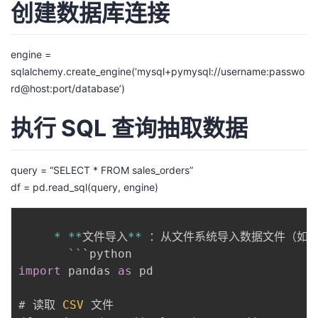
创建数据库连接
engine =
sqlalchemy.create_engine(‘mysql+pymysql://username:passwo
rd@host:port/database’)
执行 SQL 查询抽取数据
query = “SELECT * FROM sales_orders”
df = pd.read_sql(query, engine)
*
**
文件导入
**
 ：从文件系统导入数据文件（如 
`
`
import
 pandas 
as
 pd

# 读取 
CSV
 文件
