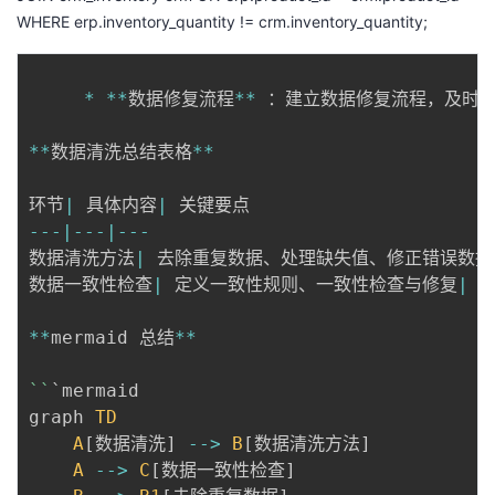
WHERE erp.inventory_quantity != crm.inventory_quantity;
*
**
数据修复流程
**
 ：建立数据修复流程，及时
**
数据清洗总结表格
**
环节
|
 具体内容
|
--
-
|
--
-
|
--
-
数据清洗方法
|
 去除重复数据、处理缺失值、修正错误数据
数据一致性检查
|
 定义一致性规则、一致性检查与修复
|
 
**
mermaid 总结
**
`
`
`mermaid

graph 
TD
A
[
数据清洗
]
--
>
B
[
数据清洗方法
]
A
--
>
C
[
数据一致性检查
]