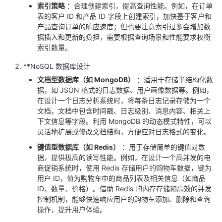
索引策略
：合理创建索引，提高查询性能。例如，在订单
表的客户 ID 和产品 ID 字段上创建索引，加快基于客户和
产品查询订单的响应速度；但也要注意索引过多会增加数
据插入和更新的负担，需要根据查询场景和性能要求权衡
索引数量。
**NoSQL 数据库设计
文档型数据库（如 MongoDB）
：适用于存储半结构化数
据，如 JSON 格式的日志数据、用户画像数据等。例如，
在设计一个日志分析系统时，将每条日志记录存储为一个
文档，文档中包含时间戳、日志级别、消息内容、相关上
下文信息等字段。利用 MongoDB 的动态模式特性，可以
灵活地扩展或修改文档结构，方便应对日志格式的变化。
键值型数据库（如 Redis）
：用于存储简单的键值对数
据，提供极高的读写性能。例如，在设计一个高并发的电
商促销系统时，使用 Redis 存储用户的购物车数据，键为
用户 ID，值为购物车中的商品列表及相关信息（如商品
ID、数量、价格）。借助 Redis 的内存存储和高效的并发
控制机制，能够快速响应用户的购物车添加、删除和查询
操作，提升用户体验。