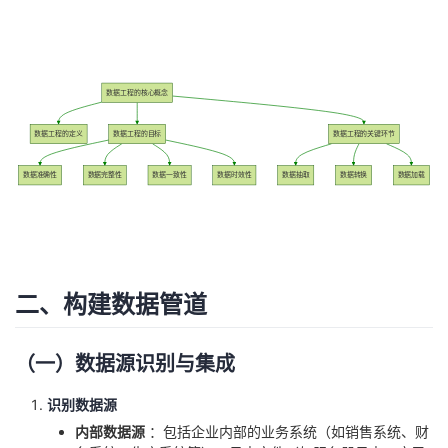
持
建
证
实
的
议
验
收
数据工程的核心概念
藏
数据工程的定义
数据工程的目标
数据工程的关键环节
数据准确性
数据完整性
数据一致性
数据时效性
数据抽取
数据转换
数据加载
二、构建数据管道
（一）数据源识别与集成
识别数据源
内部数据源
：包括企业内部的业务系统（如销售系统、财