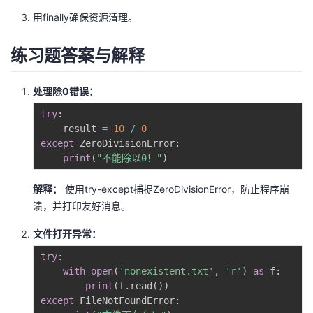
持
建
证
实
的
用finally确保资源清理。
议
验
收
练习题答案与解释
藏
处理除0错误：
try
:
    result 
=
10
/
0
except
 ZeroDivisionError
:
print
(
"不能除以0！"
)
解释：
使用try-except捕捉ZeroDivisionError，防止程序崩
溃，并打印友好消息。
文件打开异常：
try
:
with
open
(
'nonexistent.txt'
,
'r'
)
as
 f
:
print
(
f
.
read
(
)
)
except
 FileNotFoundError
: