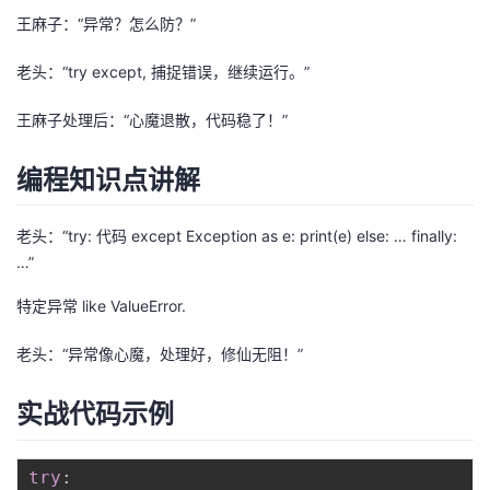
王麻子：“异常？怎么防？”
者
老头：“try except, 捕捉错误，继续运行。”
我
王麻子处理后：“心魔退散，代码稳了！”
的
我
编程知识点讲解
博
的
我
老头：“try: 代码 except Exception as e: print(e) else: … finally:
客
论
的
我
…”
坛
圈
的
我
特定异常 like ValueError.
子
直
的
我
老头：“异常像心魔，处理好，修仙无阻！”
我
播
活
的
实战代码示例
我
动
关
的
try
: