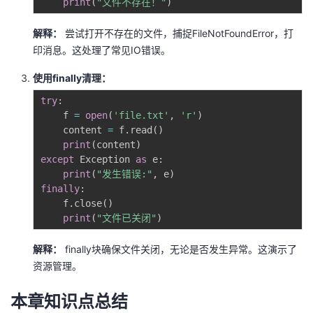
print
(
"文件不存在！"
)
解释：
尝试打开不存在的文件，捕捉FileNotFoundError，打
印消息。这处理了常见IO错误。
使用finally清理：
try
:
    f 
=
open
(
'file.txt'
,
'r'
)
    content 
=
 f
.
read
(
)
print
(
content
)
except
 Exception 
as
 e
:
print
(
"发生错误:"
,
 e
)
finally
:
    f
.
close
(
)
print
(
"文件已关闭"
)
解释：
finally块确保文件关闭，无论是否发生异常。这演示了
资源管理。
本章知识点总结