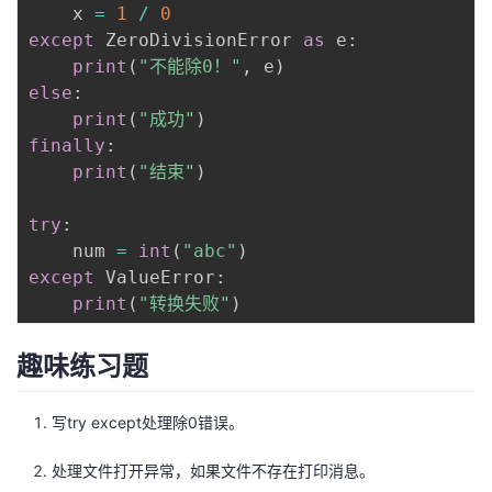
    x 
=
1
/
0
我
注
的
开
except
 ZeroDivisionError 
as
 e
:
print
(
"不能除0！"
,
 e
)
的
Programs
发
else
:
print
(
"成功"
)
支
者
finally
:
print
(
"结束"
)
持
学
try
:
我
堂
    num 
=
int
(
"abc"
)
except
 ValueError
:
的
我
我
print
(
"转换失败"
)
技
的
的
我
趣味练习题
术
云
课
的
我
写try except处理除0错误。
支
声
程
认
的
我
处理文件打开异常，如果文件不存在打印消息。