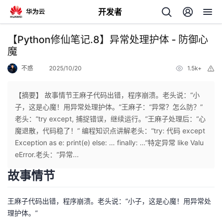
开发者
返
【Python修仙笔记.8】异常处理护体 - 防御心
回
魔
不惑
2025/10/20
1.5k+
举
报
【摘要】 故事情节王麻子代码出错，程序崩溃。老头说：“小
子，这是心魔！用异常处理护体。”王麻子：“异常？怎么防？”
个
老头：“try except, 捕捉错误，继续运行。”王麻子处理后：“心
魔退散，代码稳了！” 编程知识点讲解老头：“try: 代码 except
我
人
Exception as e: print(e) else: … finally: …”特定异常 like Valu
eError.老头：“异常...
的
主
故事情节
开
页
王麻子代码出错，程序崩溃。老头说：“小子，这是心魔！用异常处
理护体。”
发