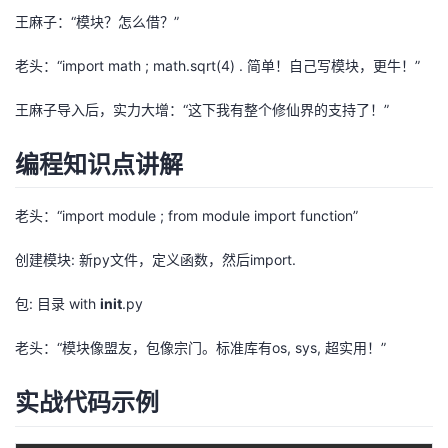
王麻子：“模块？怎么借？”
者
老头：“import math ; math.sqrt(4) . 简单！自己写模块，更牛！”
我
王麻子导入后，实力大增：“这下我有整个修仙界的支持了！”
的
我
编程知识点讲解
博
的
我
老头：“import module ; from module import function”
客
论
的
我
创建模块: 新py文件，定义函数，然后import.
坛
圈
的
我
包: 目录 with
init
.py
子
直
的
我
老头：“模块像盟友，包像宗门。标准库有os, sys, 超实用！”
我
播
活
的
实战代码示例
我
动
关
的