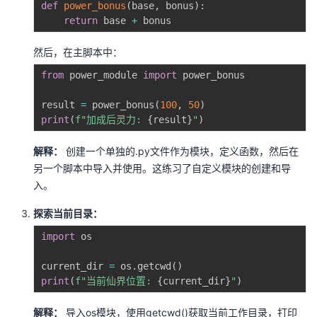
def
power_bonus
(
base
,
 bonus
)
:
return
 base 
+
然后，在主脚本中：
from
 power_module 
import
 power_bonus

result 
=
 power_bonus
(
100
,
50
)
print
(
f"加成后灵力: 
{
result
}
"
)
解释：
创建一个单独的.py文件作为模块，定义函数，然后在
另一个脚本中导入并使用。这练习了自定义模块的创建和导
入。
探索当前目录：
import
 os

current_dir 
=
 os
.
getcwd
(
)
print
(
f"当前仙界位置: 
{
current_dir
}
"
)
解释：
导入os模块，使用getcwd()获取当前工作目录，打印