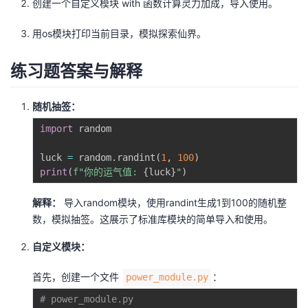
创建一个自定义模块 with 函数计算灵力加成，导入使用。
持
建
证
实
的
用os模块打印当前目录，模拟探索仙界。
议
验
收
练习题答案与解释
藏
随机抽签：
import
 random

luck 
=
 random
.
randint
(
1
,
100
)
print
(
f"你的运气值: 
{
luck
}
"
)
解释：
导入random模块，使用randint生成1到100的随机整
数，模拟抽签。这展示了标准库模块的简单导入和使用。
自定义模块：
首先，创建一个文件
：
power_module.py
# power_module.py