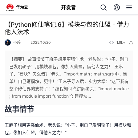
开发者
返
【Python修仙笔记.6】模块与包的仙盟 - 借力
回
他人法术
不惑
2025/10/20
1.9k+
举
报
【摘要】 故事情节王麻子想用更强仙术，老头说：“小子，别自
己发明轮子！用模块和包，像加入仙盟，借他人之力！”王麻
个
子：“模块？怎么借？”老头：“import math ; math.sqrt(4) . 简
单！自己写模块，更牛！”王麻子导入后，实力大增：“这下我有
我
人
整个修仙界的支持了！” 编程知识点讲解老头：“import module
; from module import function”创建模块...
的
主
故事情节
开
页
王麻子想用更强仙术，老头说：“小子，别自己发明轮子！用模块和
包，像加入仙盟，借他人之力！”
发