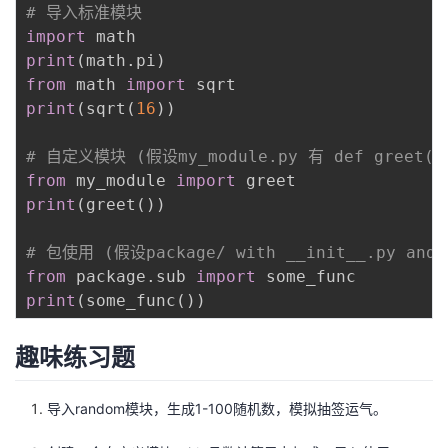
# 导入标准模块
我
注
的
开
import
print
(
math
.
pi
)
的
Programs
发
from
 math 
import
print
(
sqrt
(
16
)
)
支
者
# 自定义模块 (假设my_module.py 有 def greet():
持
学
from
 my_module 
import
print
(
greet
(
)
)
我
堂
# 包使用 (假设package/ with __init__.py and 
的
我
我
from
 package
.
sub 
import
print
(
some_func
(
)
)
技
的
的
我
趣味练习题
术
云
课
的
我
导入random模块，生成1-100随机数，模拟抽签运气。
支
声
程
认
的
我