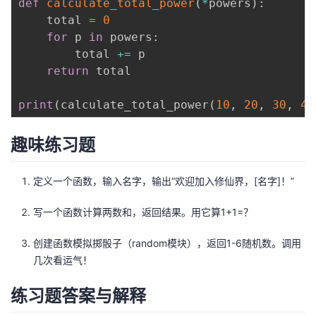
def
calculate_total_power
(
*
powers
)
:
    total 
=
0
for
 p 
in
 powers
:
        total 
+=
 p

return
 total

print
(
calculate_total_power
(
10
,
20
,
30
,
40
趣味练习题
定义一个函数，输入名字，输出“欢迎加入修仙界，[名字]！”
写一个函数计算两数和，返回结果。用它算1+1=？
创建函数模拟掷骰子（random模块），返回1-6随机数。调用
几次看运气！
练习题答案与解释