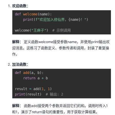
欢迎函数：
def
welcome
(
name
)
:
print
(
f"欢迎加入修仙界，
{
name
}
！"
)
welcome
(
"王麻子"
)
# 示例调用
解释：
定义函数welcome接受参数name，并使用print输出欢
迎消息。这练习了函数定义、参数传递和调用，封装了重复操
作。
加法函数：
def
add
(
a
,
 b
)
:
return
 a 
+
 b

result 
=
 add
(
1
,
1
)
print
(
result
)
# 输出: 2
解释：
函数add接受两个参数并返回它们的和。调用时传入1
和1，演示了return语句的重要性，用于获取计算结果。