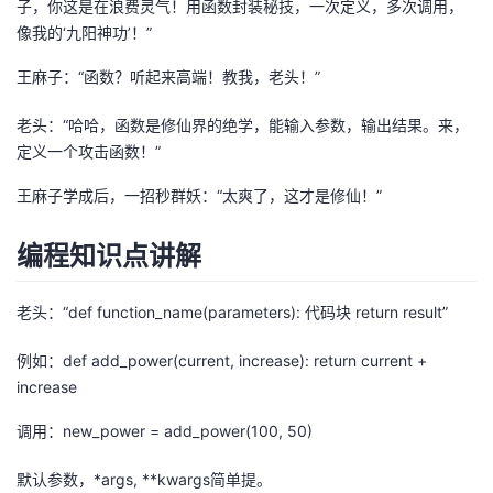
子，你这是在浪费灵气！用函数封装秘技，一次定义，多次调用，
像我的‘九阳神功’！”
的
Programs
发
者
王麻子：“函数？听起来高端！教我，老头！”
支
者
我
老头：“哈哈，函数是修仙界的绝学，能输入参数，输出结果。来，
持
学
的
我
定义一个攻击函数！”
王麻子学成后，一招秒群妖：“太爽了，这才是修仙！”
我
堂
博
的
我
的
我
编程知识点讲解
客
论
的
我
我
技
的
坛
圈
的
我
的
我
老头：“def function_name(parameters): 代码块 return result”
术
云
子
直
的
我
课
的
我
例如：def add_power(current, increase): return current +
increase
支
声
播
活
的
程
认
的
我
调用：new_power = add_power(100, 50)
持
建
动
关
证
实
的
默认参数，*args, **kwargs简单提。