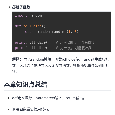
掷骰子函数：
import
 random

def
roll_dice
(
)
:
return
 random
.
randint
(
1
,
6
)
print
(
roll_dice
(
)
)
# 示例调用，可能输出3
print
(
roll_dice
(
)
)
# 另一次，可能输出5
解释：
导入random模块，函数roll_dice使用randint生成随机
数。这介绍了模块导入和无参数函数，模拟随机事件如修仙抽
签。
本章知识点总结
def定义函数，parameters输入，return输出。
调用函数重复使用代码。