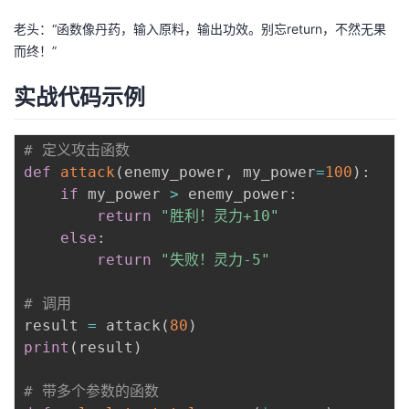
议
注
验
收
老头：“函数像丹药，输入原料，输出功效。别忘return，不然无果
而终！”
藏
实战代码示例
# 定义攻击函数
def
attack
(
enemy_power
,
 my_power
=
100
)
:
if
 my_power 
>
 enemy_power
:
return
"胜利！灵力+10"
else
:
return
"失败！灵力-5"
# 调用
result 
=
 attack
(
80
)
print
(
result
)
# 带多个参数的函数