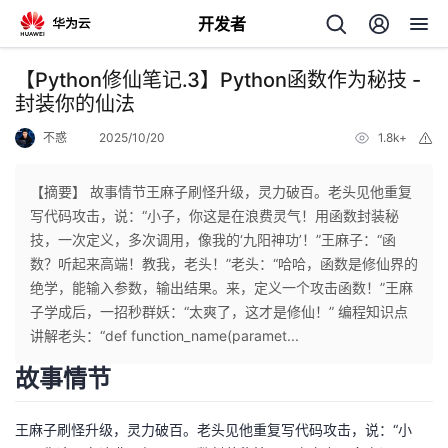
开发者
返
【Python修仙笔记.3】Python函数作为秘技 -
回
封装你的仙法
不惑
2025/10/20
1.8k+
举
报
【摘要】 故事情节王麻子刷怪升级，灵力破百。老头见他重复
写代码攻击，说：“小子，你这是在浪费灵气！用函数封装秘
个
技，一次定义，多次调用，像我的‘九阳神功’！”王麻子：“函
数？听起来高端！教我，老头！”老头：“哈哈，函数是修仙界的
我
人
绝学，能输入参数，输出结果。来，定义一个攻击函数！”王麻
子学成后，一招秒群妖：“太爽了，这才是修仙！” 编程知识点
我
的
主
讲解老头：“def function_name(paramet...
故事情节
我
的
开
页
我
王麻子刷怪升级，灵力破百。老头见他重复写代码攻击，说：“小
的
开
发