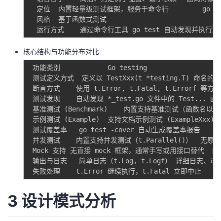
持
建
证
实
的
  定位  内置轻量级测试框架，服务于命令行 		go test 工具 通用测试框架，可独立运行或与其他框架集成

  风格  基于函数式测试 								基于类的面向对象测试

议
验
收
核心结构与功能分布对比
藏
 功能类别    		Go testing  							Python unittest

 测试定义方式  定义以 TestXxx(t *testing.T) 命名的函数 		定义继承自 unittest.TestCase 的类，方法以 test
 断言方式    使用 t.Error, t.Fatal, t.Errorf 等方
 测试发现    自动发现 *_test.go 文件中的 Test... 函
 基准测试 (Benchmark)    内置支持基准测试（函数名以 Bench
 示例测试 (Example)  支持文档示例测试 (ExampleXxx
 测试覆盖率   go test -cover 自动生成覆盖率报告    co
 并发测试    内置支持并发测试（t.Parallel()）  
 Mock 支持 无直接 mock 框架，通常手写或用接口替代  内置 un
 输出与日志   简单日志（t.Log, t.Logf） 详细日志、可
3 设计模式分析