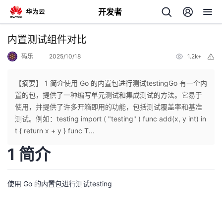
开发者
返
内置测试组件对比
回
码乐
2025/10/18
1.2k+
举
报
【摘要】 1 简介使用 Go 的内置包进行测试testingGo 有一个内
置的包，提供了一种编写单元测试和集成测试的方法。它易于
使用，并提供了许多开箱即用的功能，包括测试覆盖率和基准
个
测试。例如：testing import ( "testing" ) func add(x, y int) in
t { return x + y } func T...
我
人
1 简介
的
主
使用 Go 的内置包进行测试testing
开
页
发