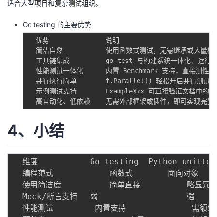
适合大型项目和复杂测试组织。
Go testing 的主要优势
  优势  				说明

  简洁自然    		使用函数式测试，无需继承或大量样板代码。

  工具链集成   		go test 与构建系统一体化，运行、性能、覆盖率一条命令搞定。

  性能测试一体化 		内置 Benchmark 支持，直接测性能数据。

  并行执行简单  		t.Parallel() 轻松开启并行测试。

  示例测试支持  		ExampleXxx 可直接验证文档中的代码示例。

4、小结
  维度  			Go testing  Python unittest

  编程范式    		函数式 		面向对象

  使用简洁度   		简单直接  		略显冗长

  Mock/断言支持  	弱 					强

  性能测试    	 内置支持  			 需额外工具
