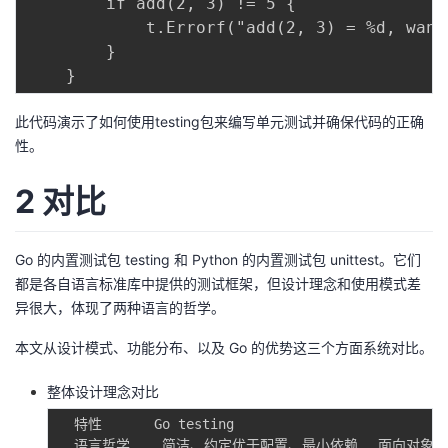
        if add(2, 3) != 5 {

我
注
的
开
            t.Errorf("add(2, 3) = %d, want
        }

的
Programs
发
支
者
此代码演示了如何使用testing包来编写单元测试并确保代码的正确
性。
持
学
2 对比
我
堂
Go 的内置测试包 testing 和 Python 的内置测试包 unittest。它们
的
我
我
都是各自语言标准库中提供的测试框架，但设计理念和使用模式差
异很大，体现了两种语言的哲学。
技
的
的
我
本文从设计模式、功能分布、以及 Go 的优势这三个方面系统对比。
术
云
课
的
我
整体设计理念对比
支
声
程
认
的
我
  特性  		Go testing  						Python unittest

  语言哲学    简洁、约定优于配置、最小依赖  	面向对象、可扩展性强、兼容 JUnit 风格
