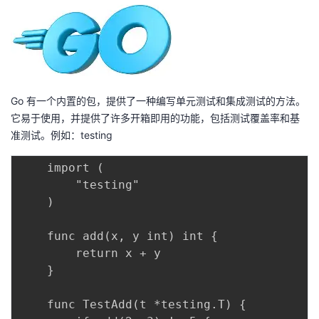
者
我
的
我
Go 有一个内置的包，提供了一种编写单元测试和集成测试的方法。
它易于使用，并提供了许多开箱即用的功能，包括测试覆盖率和基
博
的
我
准测试。例如：testing
客
论
的
我
    import (

        "testing"

坛
圈
的
我
    )

子
直
的
我
    func add(x, y int) int {

        return x + y

我
播
活
的
    }

我
动
关
的
    func TestAdd(t *testing.T) {
