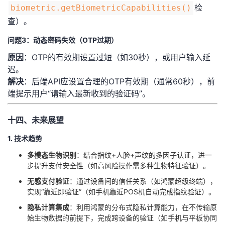
检
biometric.getBiometricCapabilities()
查）。
问题3：动态密码失效（OTP过期）
​原因​
​：OTP的有效期设置过短（如30秒），或用户输入延
迟。
​解决​
​：后端API应设置合理的OTP有效期（通常60秒），前
端提示用户“请输入最新收到的验证码”。
十四、未来展望
1. 技术趋势
​多模态生物识别​
​：结合指纹+人脸+声纹的多因子认证，进一
步提升支付安全性（如高风险操作需多种生物特征验证）。
​无感支付验证​
​：通过设备间的信任关系（如鸿蒙超级终端），
实现“靠近即验证”（如手机靠近POS机自动完成指纹验证）。
​隐私计算集成​
​：利用鸿蒙的分布式隐私计算能力，在不传输原
始生物数据的前提下，完成跨设备的验证（如手机与平板协同