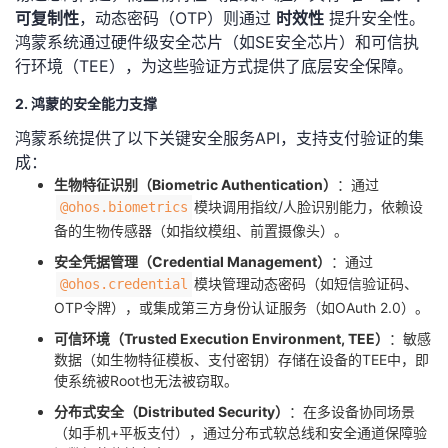
可复制性​
​，动态密码（OTP）则通过 ​
​时效性​
​ 提升安全性。
我
注
的
开
鸿蒙系统通过硬件级安全芯片（如SE安全芯片）和可信执
行环境（TEE），为这些验证方式提供了底层安全保障。
的
Programs
发
2. 鸿蒙的安全能力支撑
支
者
鸿蒙系统提供了以下关键安全服务API，支持支付验证的集
成：
持
学
​生物特征识别（Biometric Authentication）​
​：通过
模块调用指纹/人脸识别能力，依赖设
@ohos.biometrics
我
堂
备的生物传感器（如指纹模组、前置摄像头）。
​安全凭据管理（Credential Management）​
​：通过
的
我
我
模块管理动态密码（如短信验证码、
@ohos.credential
OTP令牌），或集成第三方身份认证服务（如OAuth 2.0）。
技
的
的
我
​可信环境（Trusted Execution Environment, TEE）​
​：敏感
数据（如生物特征模板、支付密钥）存储在设备的TEE中，即
术
云
课
的
我
使系统被Root也无法被窃取。
支
声
程
认
的
我
​分布式安全（Distributed Security）​
​：在多设备协同场景
（如手机+平板支付），通过分布式软总线和安全通道保障验