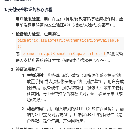
1. 支付安全验证的核心流程
​用户触发验证​
​：用户在支付/转账/修改密码等敏感操作时，应
用前端调用鸿蒙的安全验证API（指纹/人脸/动态密码）。
​设备能力检查​
​：应用通过
biometric.isBiometricAuthenticationAvailable
()
或
检测设备
biometric.getBiometricCapabilities()
是否支持所需的验证方式（如指纹传感器是否存在）。
​验证流程执行​
​：
​生物识别​
​：系统弹出验证弹窗（如指纹传感器提示“请
放置手指”或人脸摄像头提示“请正对屏幕”），用户完成
操作后，设备硬件（如指纹模组、摄像头）采集生物特
征数据，与TEE中预存的模板比对，返回验证结果（成
功/失败）。
​动态密码​
​：用户输入收到的OTP（如短信验证码），前
端将OTP提交到后端API，后端验证OTP的有效性（是
否匹配、是否过期）并返回结果。