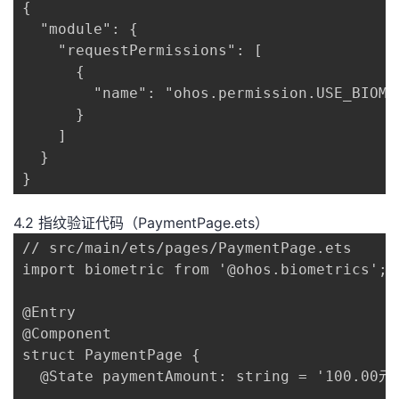
{

  "module": {

    "requestPermissions": [

      {

        "name": "ohos.permission.USE_BIO
      }

    ]

  }

}
4.2 指纹验证代码（PaymentPage.ets）
// src/main/ets/pages/PaymentPage.ets

import biometric from '@ohos.biometrics';

@Entry

@Component

struct PaymentPage {

  @State paymentAmount: string = '100.00元'