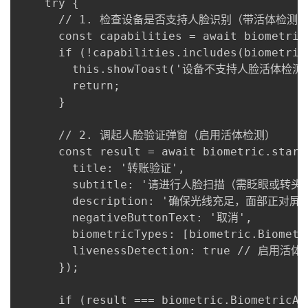
    try {

      // 1. 检查设备是否支持人脸识别（带活体检测）
      const capabilities = await biometric
      if (!capabilities.includes(biometric
        this.showToast('设备不支持人脸活体检测'
        return;

      }

      // 2. 调起人脸验证弹窗（启用活体检测）

      const result = await biometric.start
        title: '转账验证',

        subtitle: '请进行人脸扫描（需眨眼或转头）
        description: '确保光线充足，面部正对屏幕
        negativeButtonText: '取消',

        biometricTypes: [biometric.Biome
        livenessDetection: true // 启用活体
      });

      if (result === biometric.BiometricAu