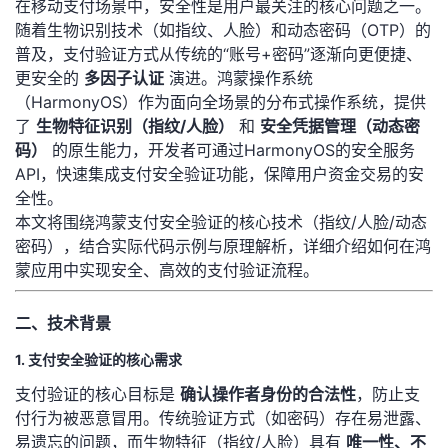
在移动支付场景中，安全性是用户最关注的核心问题之一。
随着生物识别技术（如指纹、人脸）和动态密码（OTP）的
者
普及，支付验证方式从传统的“账号+密码”逐渐向更便捷、
更安全的 ​
​多因子认证​
​ 演进。鸿蒙操作系统
我
（HarmonyOS）作为面向全场景的分布式操作系统，提供
了 ​
​生物特征识别（指纹/人脸）​
​ 和 ​
​安全凭据管理（动态密
的
我
码）​
​ 的原生能力，开发者可通过HarmonyOS的安全服务
API，快速集成支付安全验证功能，保障用户资金交易的安
博
的
我
全性。
本文将围绕鸿蒙支付安全验证的核心技术（指纹/人脸/动态
客
论
的
我
密码），结合实际代码示例与原理解析，详细介绍如何在鸿
蒙应用中实现安全、高效的支付验证流程。
坛
圈
的
我
二、技术背景
子
直
的
我
1. 支付安全验证的核心需求
我
播
活
的
支付验证的核心目标是 ​
​确认操作者身份的合法性​
​，防止支
付行为被恶意冒用。传统验证方式（如密码）存在易泄露、
我
动
关
的
易遗忘的问题，而生物特征（指纹/人脸）具有 ​
​唯一性、不