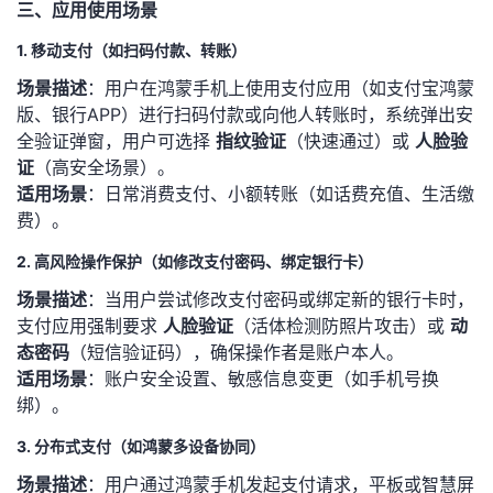
三、应用使用场景
1. 移动支付（如扫码付款、转账）
​场景描述​
​：用户在鸿蒙手机上使用支付应用（如支付宝鸿蒙
版、银行APP）进行扫码付款或向他人转账时，系统弹出安
全验证弹窗，用户可选择 ​
​指纹验证​
​（快速通过）或 ​
​人脸验
证​
​（高安全场景）。
​适用场景​
​：日常消费支付、小额转账（如话费充值、生活缴
费）。
2. 高风险操作保护（如修改支付密码、绑定银行卡）
​场景描述​
​：当用户尝试修改支付密码或绑定新的银行卡时，
支付应用强制要求 ​
​人脸验证​
​（活体检测防照片攻击）或 ​
​动
态密码​
​（短信验证码），确保操作者是账户本人。
​适用场景​
​：账户安全设置、敏感信息变更（如手机号换
绑）。
3. 分布式支付（如鸿蒙多设备协同）
​场景描述​
​：用户通过鸿蒙手机发起支付请求，平板或智慧屏