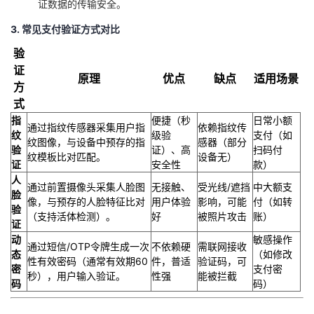
证数据的传输安全。
持
建
证
实
的
3. 常见支付验证方式对比
议
验
收
验
证
藏
原理
优点
缺点
适用场景
方
式
​指
便捷（秒
日常小额
通过指纹传感器采集用户指
依赖指纹传
纹
级验
支付（如
纹图像，与设备中预存的指
感器（部分
验
证）、高
扫码付
纹模板比对匹配。
设备无）
证​
安全性
款）
​人
通过前置摄像头采集人脸图
无接触、
受光线/遮挡
中大额支
脸
像，与预存的人脸特征比对
用户体验
影响，可能
付（如转
验
（支持活体检测）。
好
被照片攻击
账）
证​
​动
敏感操作
通过短信/OTP令牌生成一次
不依赖硬
需联网接收
态
（如修改
性有效密码（通常有效期60
件，普适
验证码，可
密
支付密
秒），用户输入验证。
性强
能被拦截
码​
码）