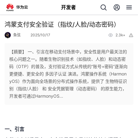
开发者
返
鸿蒙支付安全验证（指纹/人脸/动态密码）
回
鱼弦
2025/10/17
2.3k+
举
报
【摘要】 一、引言在移动支付场景中，安全性是用户最关注的
核心问题之一。随着生物识别技术（如指纹、人脸）和动态密
码（OTP）的普及，支付验证方式从传统的“账号+密码”逐渐向
个
更便捷、更安全的 ​​多因子认证​​ 演进。鸿蒙操作系统（Harmon
yOS）作为面向全场景的分布式操作系统，提供了 ​​生物特征识
我
人
别（指纹/人脸）​​ 和 ​​安全凭据管理（动态密码）​​ 的原生能力，
开发者可通过HarmonyOS...
的
主
开
页
一、引言
发