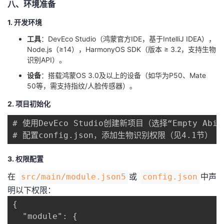
八、环境准备
1. 开发环境
​工具​
​：DevEco Studio（鸿蒙官方IDE，基于IntelliJ IDEA），
Node.js（≥14），HarmonyOS SDK（版本 ≥ 3.2，支持生物
识别API）。
​设备​
​：搭载鸿蒙OS 3.0及以上的设备（如华为P50、Mate
50等，需支持指纹/人脸传感器）。
2. 项目初始化
# 使用DevEco Studio创建新项目（选择“Empty Abil
# 配置config.json，添加生物识别权限（见4.1节）
3. 权限配置
在
或
中声
src/main/module.json5
config.json
明以下权限：
{

  "module": {
