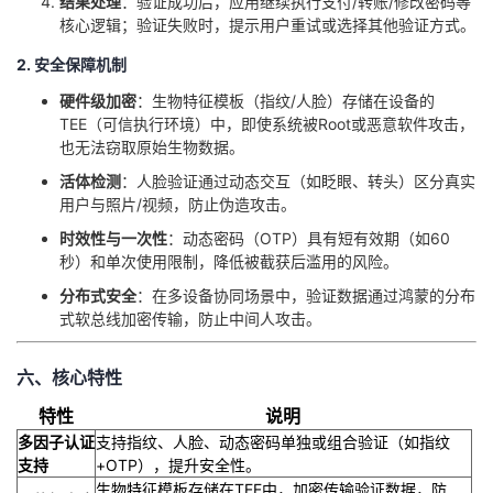
​结果处理​
​：验证成功后，应用继续执行支付/转账/修改密码等
核心逻辑；验证失败时，提示用户重试或选择其他验证方式。
2. 安全保障机制
​硬件级加密​
​：生物特征模板（指纹/人脸）存储在设备的
TEE（可信执行环境）中，即使系统被Root或恶意软件攻击，
也无法窃取原始生物数据。
​活体检测​
​：人脸验证通过动态交互（如眨眼、转头）区分真实
用户与照片/视频，防止伪造攻击。
​时效性与一次性​
​：动态密码（OTP）具有短有效期（如60
秒）和单次使用限制，降低被截获后滥用的风险。
​分布式安全​
​：在多设备协同场景中，验证数据通过鸿蒙的分布
式软总线加密传输，防止中间人攻击。
六、核心特性
特性
说明
​多因子认证
支持指纹、人脸、动态密码单独或组合验证（如指纹
支持​
+OTP），提升安全性。
生物特征模板存储在TEE中，加密传输验证数据，防