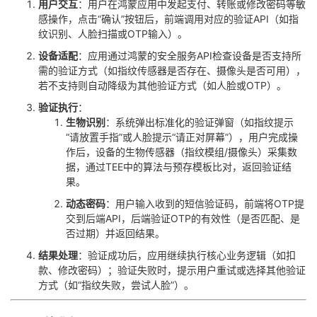
​用户交互​
​：用户在鸿蒙应用中发起支付、转账或修改密码等敏
感操作，点击“确认”按钮后，前端调用对应的验证API（如指
纹识别、人脸扫描或OTP输入）。
​设备适配​
​：应用通过鸿蒙的安全服务API检查设备是否支持所
需的验证方式（如指纹传感器是否存在、摄像头是否可用），
若不支持则自动降级为其他验证方式（如人脸或OTP）。
​验证执行​
​：
​生物识别​
​：系统弹出标准化的验证弹窗（如指纹提示
“请放置手指”或人脸提示“请正对屏幕”），用户完成操
作后，设备的生物传感器（指纹模组/摄像头）采集数
据，通过TEE中的算法与预存模板比对，返回验证结
果。
​动态密码​
​：用户输入收到的短信验证码，前端将OTP提
交到后端API，后端验证OTP的有效性（是否匹配、是
否过期）并返回结果。
​结果处理​
​：验证成功后，应用继续执行核心业务逻辑（如扣
款、修改密码）；验证失败时，提示用户重试或选择其他验证
方式（如“指纹失败，尝试人脸”）。