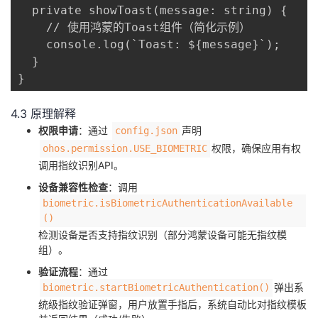
  private showToast(message: string) {

    // 使用鸿蒙的Toast组件（简化示例）

    console.log(`Toast: ${message}`);

  }

}
4.3 原理解释
​权限申请​
​：通过
声明
config.json
权限，确保应用有权
ohos.permission.USE_BIOMETRIC
调用指纹识别API。
​设备兼容性检查​
​：调用
biometric.isBiometricAuthenticationAvailable
()
检测设备是否支持指纹识别（部分鸿蒙设备可能无指纹模
组）。
​验证流程​
​：通过
弹出系
biometric.startBiometricAuthentication()
统级指纹验证弹窗，用户放置手指后，系统自动比对指纹模板