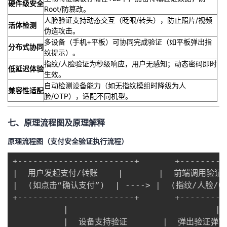
​硬件级安全​
Root/防篡改。
人脸验证支持动态交互（眨眼/转头），防止照片/视频
​活体检测​
伪造攻击。
多设备（手机+平板）可协同完成验证（如平板弹出指
​分布式协同​
纹提示）。
指纹/人脸验证为秒级响应，用户无感知；动态密码即时
​低延迟体验​
生效。
自动检测设备能力（如无指纹模组时降级为人
​兼容性适配​
脸/OTP），适配不同机型。
七、原理流程图及原理解释
原理流程图（支付安全验证执行流程）
+-----------------------+       +---------
|  用户发起支付/转账    |       |  前端调用验证API
|  (如点击“确认支付”)  | ----> |  (指纹/人脸/OT
+-----------------------+       +---------
          |                             | 
          |  设备支持验证       |  弹出验证弹窗 