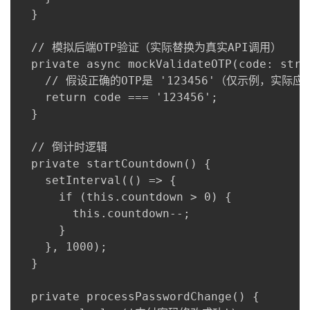
  }

  // 模拟后端OTP验证（实际替换为真实API调用）

  private async mockValidateOTP(code: stri
    // 假设正确的OTP是 '123456'（仅示例，实际
    return code === '123456';

  }

  // 倒计时逻辑

  private startCountdown() {

    setInterval(() => {

      if (this.countdown > 0) {

        this.countdown--;

      }

    }, 1000);

  }

  private processPasswordChange() {
