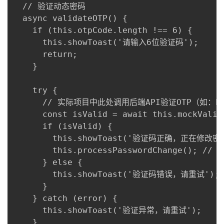
  // 验证动态密码

  async validateOTP() {

    if (this.otpCode.length !== 6) {

      this.showToast('请输入6位验证码');

      return;

    }

    try {

      // 实际项目中此处调用后端API验证OTP（如：POST /
      const isValid = await this.mockVal
      if (isValid) {

        this.showToast('验证码正确，正在修改密码
        this.processPasswordChange(); /
      } else {

        this.showToast('验证码错误，请重试');

      }

    } catch (error) {

      this.showToast('验证异常，请重试');

    }
