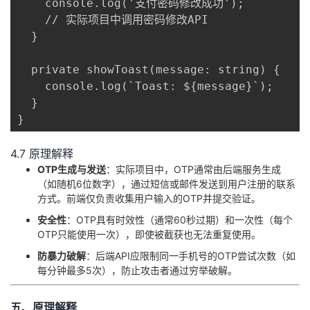
    console.log('支付密码修改成功');

    // 实际项目中调用密码修改API

  }

  private showToast(message: string) {

    console.log(`Toast: ${message}`);

  }

}
4.7 原理解释
​OTP生成与发送​
​：实际项目中，OTP通常由后端服务生成
（如随机6位数字），通过短信或邮件发送到用户注册的联系
方式。前端仅负责收集用户输入的OTP并提交验证。
​安全性​
​：OTP具有时效性（通常60秒过期）和一次性（每个
OTP只能使用一次），即使被截获也无法重复使用。
​防暴力破解​
​：后端API应限制同一手机号的OTP尝试次数（如
每分钟最多5次），防止攻击者通过穷举破解。
五、原理解释