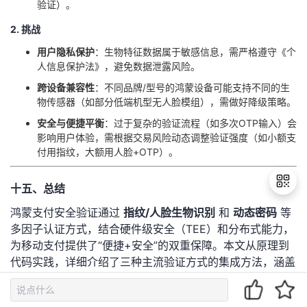
验证）。
2. 挑战
​用户隐私保护​
​：生物特征数据属于敏感信息，需严格遵守《个
人信息保护法》，避免数据泄露风险。
​跨设备兼容性​
​：不同品牌/型号的鸿蒙设备可能支持不同的生
物传感器（如部分低端机型无人脸模组），需做好降级策略。
​安全与便捷平衡​
​：过于复杂的验证流程（如多次OTP输入）会
影响用户体验，需根据交易风险动态调整验证强度（如小额支
付用指纹，大额用人脸+OTP）。
十五、总结
鸿蒙支付安全验证通过 ​
​指纹/人脸生物识别​
​ 和 ​
​动态密码​
​ 等
多因子认证方式，结合硬件级安全（TEE）和分布式能力，
退
为移动支付提供了“便捷+安全”的双重保障。本文从原理到
出
代码实践，详细介绍了三种主流验证方式的集成方法，涵盖
登
了权限配置、设备兼容性检查、活体检测等关键环节。
录
掌握鸿蒙支付安全验证的技术，