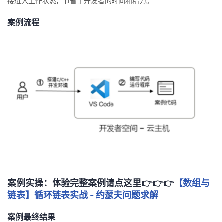
接进入工作状态，节省了开发者的时间和精力。
我
注
的
开
案例流程
的
Programs
发
支
者
持
学
我
堂
的
我
我
技
的
的
我
术
云
课
的
我
案例实操：
体验完整案例请点这里👉️👉️👉️
【数组与
链表】循环链表实战 - 约瑟夫问题求解
支
声
程
认
的
我
案例最终结果