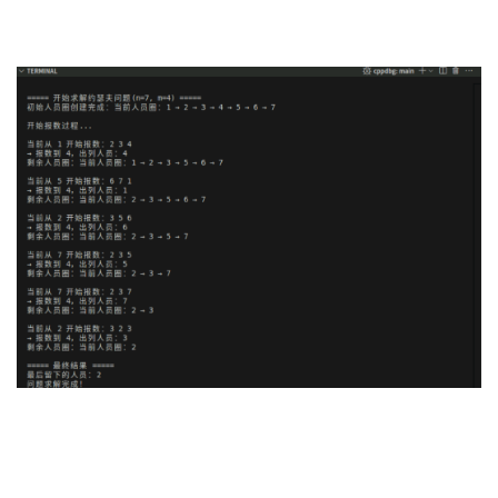
持
建
证
实
的
议
验
收
藏