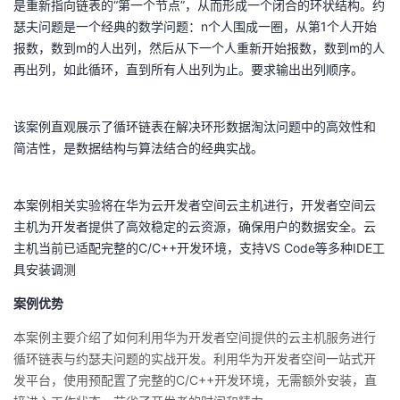
是重新指向链表的“第一个节点”，从而形成一个闭合的环状结构。约
瑟夫问题是一个经典的数学问题：n个人围成一圈，从第1个人开始
者
报数，数到m的人出列，然后从下一个人重新开始报数，数到m的人
再出列，如此循环，直到所有人出列为止。要求输出出列顺序。
我
的
我
该案例直观展示了循环链表在解决环形数据淘汰问题中的高效性和
简洁性，是数据结构与算法结合的经典实战。
博
的
我
客
论
的
我
本案例相关实验将在华为云开发者空间云主机进行，开发者空间云
主机为开发者提供了高效稳定的云资源，确保用户的数据安全。云
坛
圈
的
我
主机当前已适配完整的C/C++开发环境，支持VS Code等多种IDE工
具安装调测
子
直
的
我
案例优势
我
播
活
的
本案例主要介绍了如何利用华为开发者空间提供的云主机服务进行
循环链表与约瑟夫问题的实战开发。
利用华为开发者空间一站式开
我
动
关
的
发平台，使用
预配置了完整的C/C++开发环境，无需额外安装，直