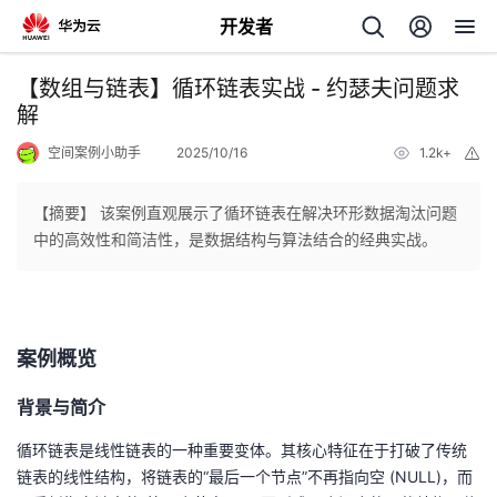
开发者
返
【数组与链表】循环链表实战 - 约瑟夫问题求
回
解
空间案例小助手
2025/10/16
1.2k+
举
报
【摘要】 该案例直观展示了循环链表在解决环形数据淘汰问题
中的高效性和简洁性，是数据结构与算法结合的经典实战。
个
我
人
案例概览
的
主
背景与简介
开
页
循环链表是线性链表的一种重要变体。其核心特征在于打破了传统
链表的线性结构，将链表的“最后一个节点”不再指向空 (NULL)，而
发