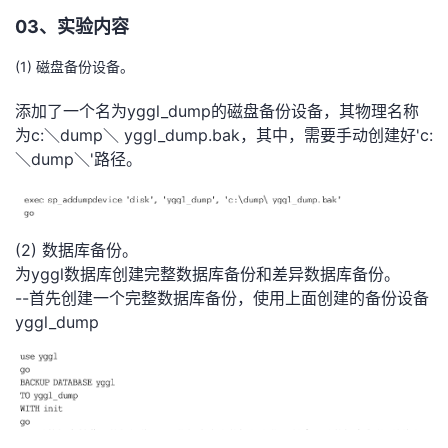
我
注
的
开
03、
实验内容
(1) 磁盘备份设备。
的
Programs
发
添加了一个名为yggl_dump的磁盘备份设备，其物理名称
支
者
为c:＼dump＼ yggl_dump.bak，其中，需要手动创建好'c:
＼dump＼'路径。
持
学
我
堂
(2) 数据库备份。
的
我
我
为yggl数据库创建完整数据库备份和差异数据库备份。
--首先创建一个完整数据库备份，使用上面创建的备份设备
技
的
的
我
yggl_dump
术
云
课
的
我
支
声
程
认
的
我