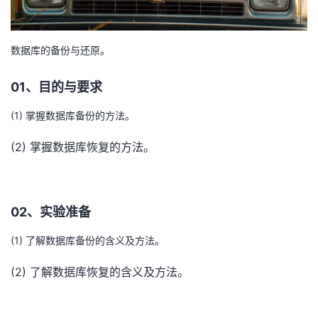
者
数据库的备份与还原。
我
01、
目的与要求
的
我
(1) 掌握数据库备份的方法。
博
的
我
(2) 掌握数据库恢复的方法。
客
论
的
我
坛
圈
的
我
02、
实验准备
子
直
的
我
(1) 了解数据库备份的含义及方法。
我
播
活
的
(2) 了解数据库恢复的含义及方法。
我
动
关
的