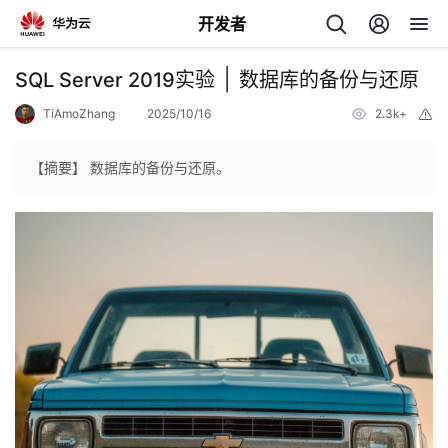
开发者
返
SQL Server 2019实验 │ 数据库的备份与还原
回
TiAmoZhang
2025/10/16
2.3k+
举
报
【摘要】 数据库的备份与还原。
个
我
人
的
主
开
页
发