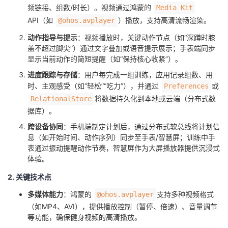
频链接、组数/时长）。视频通过鸿蒙的
Media Kit
API（如
）播放，支持高清流畅渲染。
@ohos.avplayer
​动作指导与提示​
​：视频播放时，关键动作节点（如“深蹲时膝
盖不超过脚尖”）通过文字叠加或语音提示展示；手表端同步
显示当前动作的简短提醒（如“保持核心收紧”）。
​进度跟踪与存储​
​：用户每完成一组训练，应用记录组数、用
时、主观感受（如“轻松”“吃力”），并通过
或
Preferences
将数据持久化到本地或云端（分布式数
RelationalStore
据库）。
​跨设备协同​
​：手机端制定计划后，通过分布式软总线将计划信
息（如开始时间、动作序列）同步至手表/智慧屏；训练中手
表通过振动提醒动作节奏，智慧屏作为大屏播放器提供沉浸式
体验。
2. 关键技术点
​多媒体能力​
​：鸿蒙的
支持多种视频格式
@ohos.avplayer
（如MP4、AVI），提供播放控制（暂停、倍速）、音量调节
等功能，确保健身视频的高清播放。