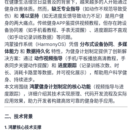
在健康生活理念日益普及的背景下，越来越多的人开始通过
健身改善体质。然而，​
​缺乏专业指导​
​（如动作不规范导致受
者
伤）和 ​
​难以坚持​
​（如无进度反馈导致动力不足）是用户健
身的两大痛点。传统健身APP虽提供视频教程，但存在跨设
我
备协同差（如手机看教程、手表无提醒）、进度跟踪不直观
（如手动记录训练数据）等问题。
的
我
鸿蒙操作系统（HarmonyOS）凭借 ​
​分布式设备协同​
​、​
​多媒
体能力​
​ 和 ​
​数据持久化​
​ 特性，为健身计划制定提供了创新解
博
的
我
决方案：通过 ​
​动作视频指导​
​（手机/平板播放高清教程，手
表同步关键动作提醒）和 ​
​进度跟踪​
​（记录训练次数、时
客
论
的
我
长、消耗卡路里等数据，并可视化展示），帮助用户科学健
身、持续进步。
坛
圈
的
我
本文将围绕 ​
​鸿蒙健身计划制定的核心功能​
​（视频指导与进
度跟踪），详细介绍其技术实现原理、代码开发流程及实际
子
直
的
我
应用效果，助力开发者构建高效可靠的健身助手应用。
我
播
活
的
二、技术背景
我
动
关
的
1. 鸿蒙核心技术支撑