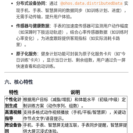
​分布式设备协同​
​：通过
实
@ohos.data.distributedData
现手机、手表、智慧屏间的数据同步（如训练计划、进度），
无需手动传输，提升用户体验。
​传感器与健康数据​
​：手表的加速度传感器可监测用户动作幅度
（如深蹲时下肢运动轨迹），结合心率传感器数据（如训练时
心率变化），为进度跟踪提供客观指标（如实际消耗卡路
里）。
​原子化服务​
​：健身计划功能可封装为原子化服务卡片（如“今
日训练”卡片），显示当日计划、剩余组数，用户通过负一屏
快速查看和启动训练。
六、核心特性
特性
说明
​个性化计
根据用户目标（减脂/增肌）和体能水平（初级/中级）定
划生成​
制训练方案（动作序列、组数）。
​高清视频
支持多格式动作视频播放（手机/平板/智慧屏），关键动
指导​
作节点文字/语音提示。
​跨设备协
手机、手表、智慧屏无缝互联，手表同步提醒，智慧屏提
同​
供大屏沉浸式体验。