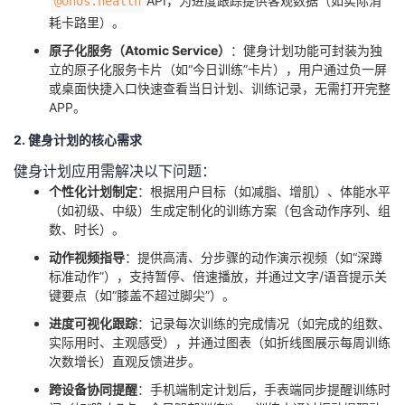
API，为进度跟踪提供客观数据（如实际消
@ohos.health
持
建
证
实
的
耗卡路里）。
​原子化服务（Atomic Service）​
​：健身计划功能可封装为独
议
验
收
立的原子化服务卡片（如“今日训练”卡片），用户通过负一屏
或桌面快捷入口快速查看当日计划、训练记录，无需打开完整
藏
APP。
2. 健身计划的核心需求
健身计划应用需解决以下问题：
​个性化计划制定​
​：根据用户目标（如减脂、增肌）、体能水平
（如初级、中级）生成定制化的训练方案（包含动作序列、组
数、时长）。
​动作视频指导​
​：提供高清、分步骤的动作演示视频（如“深蹲
标准动作”），支持暂停、倍速播放，并通过文字/语音提示关
键要点（如“膝盖不超过脚尖”）。
​进度可视化跟踪​
​：记录每次训练的完成情况（如完成的组数、
实际用时、主观感受），并通过图表（如折线图展示每周训练
次数增长）直观反馈进步。
​跨设备协同提醒​
​：手机端制定计划后，手表端同步提醒训练时