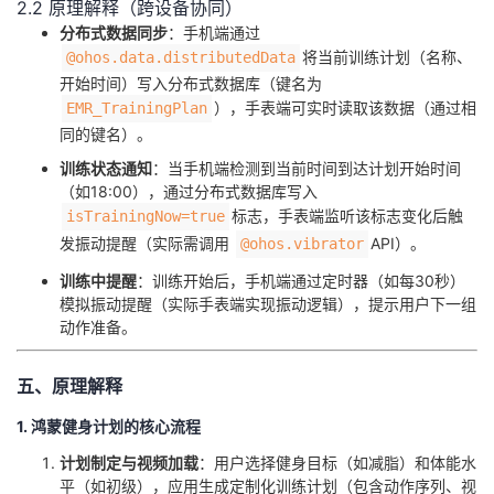
2.2 原理解释（跨设备协同）
​分布式数据同步​
​：手机端通过
将当前训练计划（名称、
@ohos.data.distributedData
开始时间）写入分布式数据库（键名为
），手表端可实时读取该数据（通过相
EMR_TrainingPlan
同的键名）。
​训练状态通知​
​：当手机端检测到当前时间到达计划开始时间
（如18:00），通过分布式数据库写入
标志，手表端监听该标志变化后触
isTrainingNow=true
发振动提醒（实际需调用
API）。
@ohos.vibrator
​训练中提醒​
​：训练开始后，手机端通过定时器（如每30秒）
模拟振动提醒（实际手表端实现振动逻辑），提示用户下一组
动作准备。
五、原理解释
1. 鸿蒙健身计划的核心流程
​计划制定与视频加载​
​：用户选择健身目标（如减脂）和体能水
平（如初级），应用生成定制化训练计划（包含动作序列、视