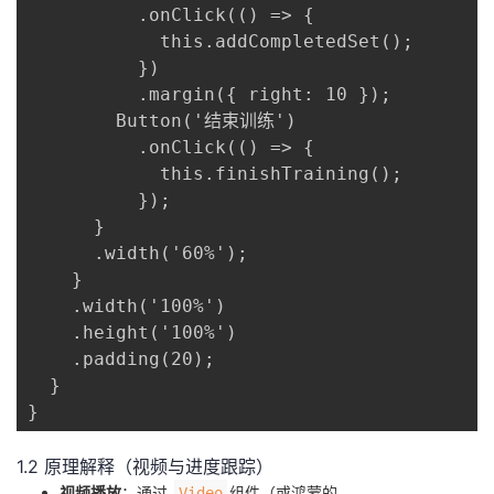
          .onClick(() => {

            this.addCompletedSet();

          })

          .margin({ right: 10 });

        Button('结束训练')

          .onClick(() => {

            this.finishTraining();

          });

      }

      .width('60%');

    }

    .width('100%')

    .height('100%')

    .padding(20);

  }

}
1.2 原理解释（视频与进度跟踪）
​视频播放​
​：通过
组件（或鸿蒙的
Video