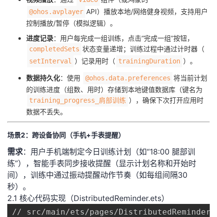
API）播放本地/网络健身视频，支持用户
@ohos.avplayer
控制播放/暂停（模拟逻辑）。
​进度记录​
​：用户每完成一组训练，点击“完成一组”按钮，
状态变量递增；训练过程中通过计时器（
completedSets
）记录用时（
）。
setInterval
trainingDuration
​数据持久化​
​：使用
将当前计划
@ohos.data.preferences
的训练进度（组数、用时）存储到本地键值数据库（键名为
），确保下次打开应用时
training_progress_肩部训练
数据不丢失。
场景2：跨设备协同（手机+手表提醒）
​需求​
​：用户手机端制定今日训练计划（如“18:00 腿部训
练”），智能手表同步接收提醒（显示计划名称和开始时
间），训练中通过振动提醒动作节奏（如每组间隔30
秒）。
2.1 核心代码实现（DistributedReminder.ets）
// src/main/ets/pages/DistributedReminder.e