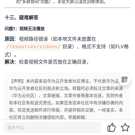
的“多屏协同”功能），享受大屏沉浸式训练体验。
十三、疑难解答
问题1：视频无法播放
​原因​
​：视频路径错误（如本地文件未放置在
目录）、格式不支持（如FLV格
/resources/videos/
式）。
​解决​
​：检查视频文件是否放在正确目录，
【声明】本内容来自华为云开发者社区博主，不代表华为云及
华为云开发者社区的观点和立场。转载时必须标注文章的来源
（华为云社区）、文章链接、文章作者等基本信息，否则作者
和本社区有权追究责任。如果您发现本社区中有涉嫌抄袭的内
退
容，欢迎发送邮件进行举报，并提供相关证据，一经查实，本
出
登
社区将立刻删除涉嫌侵权内容，举报邮箱：
录
cloudbbs@huaweicloud.com