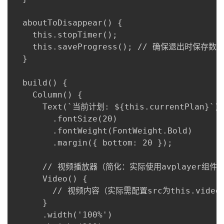
  aboutToDisappear() {

    this.stopTimer();

    this.saveProgress(); // 确保退出时保存数据
  }

  build() {

    Column() {

      Text(`当前计划: ${this.currentPlan}`)

        .fontSize(20)

        .fontWeight(FontWeight.Bold)

        .margin({ bottom: 20 });

      // 视频播放器（简化：实际使用avplayer组件）
      Video() {

        // 视频内容（实际需配置src为this.videoU
      }

      .width('100%')
