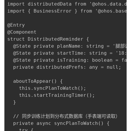
import distributedData from '@ohos.data.dis
import { BusinessError } from '@ohos.base';
@Entry

@Component

struct DistributedReminder {

  @State private planName: string = '腿
  @State private startTime: string = '18
  @State private isTraining: boolean = f
  private distributedPrefs: any = null;

  aboutToAppear() {

    this.syncPlanToWatch();

    this.startTrainingTimer();

  }

  // 同步训练计划到分布式数据库（手表端可读取）

  private async syncPlanToWatch() {

    try {
