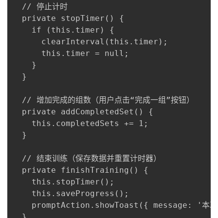
  // 停止计时

  private stopTimer() {

    if (this.timer) {

      clearInterval(this.timer);

      this.timer = null;

    }

  }

  // 增加完成的组数（用户点击“完成一组”按钮）

  private addCompletedSet() {

    this.completedSets += 1;

  }

  // 结束训练（保存数据并重置计时器）

  private finishTraining() {

    this.stopTimer();

    this.saveProgress();

    promptAction.showToast({ message:
  }
