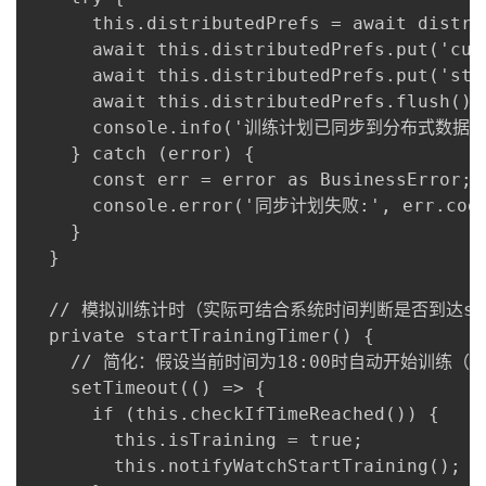
      this.distributedPrefs = await distri
      await this.distributedPrefs.put('cur
      await this.distributedPrefs.put('sta
      await this.distributedPrefs.flush();

      console.info('训练计划已同步到分布式数据库'
    } catch (error) {

      const err = error as BusinessError;

      console.error('同步计划失败:', err.code,
    }

  }

  // 模拟训练计时（实际可结合系统时间判断是否到达star
  private startTrainingTimer() {

    // 简化：假设当前时间为18:00时自动开始训练（
    setTimeout(() => {

      if (this.checkIfTimeReached()) {

        this.isTraining = true;

        this.notifyWatchStartTraining();
