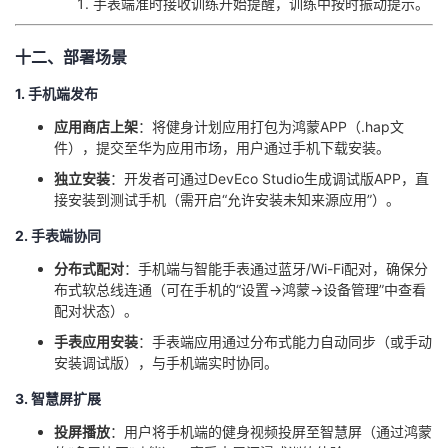
手表端准时接收训练开始提醒，训练中按时振动提示。
十二、部署场景
1. 手机端发布
​应用商店上架​
​：将健身计划应用打包为鸿蒙APP（.hap文
件），提交至华为应用市场，用户通过手机下载安装。
​独立安装​
​：开发者可通过DevEco Studio生成调试版APP，直
接安装到测试手机（需开启“允许安装未知来源应用”）。
2. 手表端协同
​分布式配对​
​：手机端与智能手表通过蓝牙/Wi-Fi配对，确保分
布式软总线连通（可在手机的“设置→鸿蒙→设备管理”中查看
配对状态）。
​手表应用安装​
​：手表端应用通过分布式能力自动同步（或手动
安装调试版），与手机端实时协同。
3. 智慧屏扩展
​投屏播放​
​：用户将手机端的健身视频投屏至智慧屏（通过鸿蒙