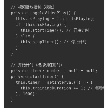
  // 视频播放控制（模拟）

  private toggleVideoPlay() {

    this.isPlaying = !this.isPlaying;

    if (this.isPlaying) {

      this.startTimer(); // 开始计时

    } else {

      this.stopTimer(); // 停止计时

    }

  }

  // 开始计时（模拟训练用时）

  private timer: number | null = null;

  private startTimer() {

    this.timer = setInterval(() => {

      this.trainingDuration += 1; // 每秒增
    }, 1000);

  }
