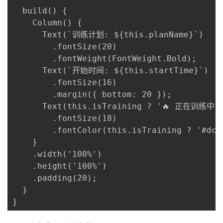
  build() {

    Column() {

      Text(`训练计划: ${this.planName}`)

        .fontSize(20)

        .fontWeight(FontWeight.Bold);

      Text(`开始时间: ${this.startTime}`)

        .fontSize(16)

        .margin({ bottom: 20 });

      Text(this.isTraining ? '🔥 正在训练中.
        .fontSize(18)

        .fontColor(this.isTraining ? '#dc35
    }

    .width('100%')

    .height('100%')

    .padding(20);

  }

}