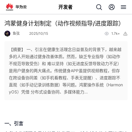
开发者
返
鸿蒙健身计划制定（动作视频指导/进度跟踪）
回
鱼弦
2025/10/15
1.7k+
举
报
【摘要】 一、引言在健康生活理念日益普及的背景下，越来越
多的人开始通过健身改善体质。然而，​​缺乏专业指导​​（如动作
不规范导致受伤）和 ​​难以坚持​​（如无进度反馈导致动力不足）
个
是用户健身的两大痛点。传统健身APP虽提供视频教程，但存
在跨设备协同差（如手机看教程、手表无提醒）、进度跟踪不
我
人
直观（如手动记录训练数据）等问题。鸿蒙操作系统（Harmon
yOS）凭借 ​​分布式设备协同​​、​​多媒体能力...
的
主
开
页
一、引言
发