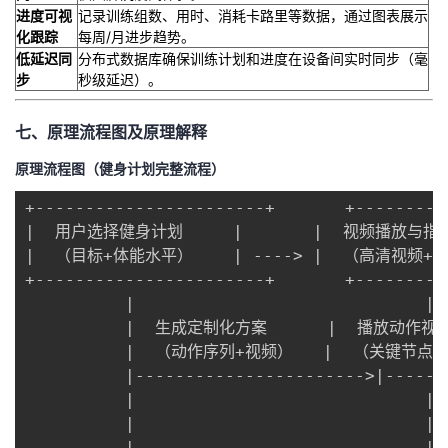
​进度可视
记录训练组数、用时、消耗卡路里等数据，通过图表展示
化跟踪​
每周/月进步趋势。
​低延迟同
分布式数据库确保训练计划和进度在设备间实时同步（毫
步​
秒级延迟）。
七、原理流程图及原理解释
原理流程图（健身计划完整流程）
+-----------------------+       +---------
|  用户选择健身计划     |       |  视频播放与指导 
|  （目标+体能水平）    | ----> |  （高清视频+提示
+-----------------------+       +---------
          |                             | 
          |  生成定制化方案      |  播放动作视频
          |  （动作序列+视频）   |  （关键节点提
          |----------------------->|------
          |                             |
          |                             
          |                             | 