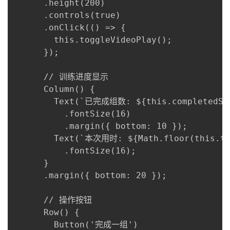
      .height(200)

      .controls(true)

      .onClick(() => {

        this.toggleVideoPlay();

      });

      // 训练进度显示

      Column() {

        Text(`已完成组数: ${this.completedSet
          .fontSize(16)

          .margin({ bottom: 10 });

        Text(`本次用时: ${Math.floor(this.tra
          .fontSize(16);

      }

      .margin({ bottom: 20 });

      // 操作按钮

      Row() {

        Button('完成一组')
