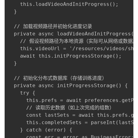
    this.loadVideoAndInitProgress();

  }

  // 加载视频路径并初始化进度记录

  private async loadVideoAndInitProgress() 
    // 假设视频路径为本地资源（实际可从网络或数据库
    this.videoUrl = '/resources/videos/sho
    await this.initProgressStorage();

  }

  // 初始化分布式数据库（存储训练进度）

  private async initProgressStorage() {

    try {

      this.prefs = await preferences.getPr
      // 读取历史数据（如上次完成的组数）

      const lastSets = await this.prefs.ge
      this.completedSets = parseInt(lastSet
    } catch (error) {

      const err = error as BusinessError;
