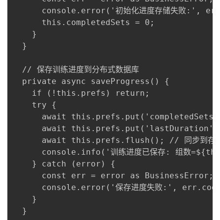
      console.error('初始化进度存储失败:', err.c
      this.completedSets = 0;

    }

  }

  // 保存训练进度到分布式数据库

  private async saveProgress() {

    if (!this.prefs) return;

    try {

      await this.prefs.put('completedSets'
      await this.prefs.put('lastDuration',
      await this.prefs.flush(); // 同步到存储
      console.info('训练进度已保存: 组数=${this.
    } catch (error) {

      const err = error as BusinessError;

      console.error('保存进度失败:', err.code,
    }

  }
