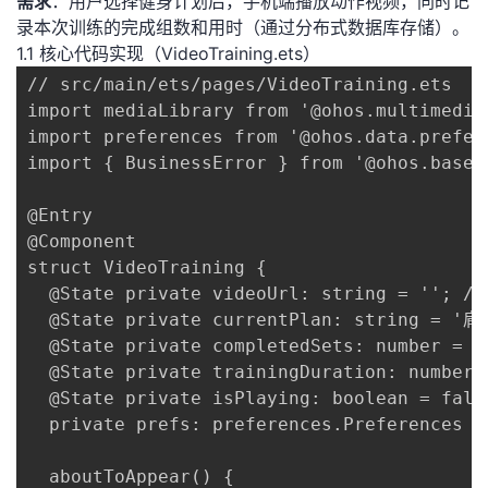
​需求​
​：用户选择健身计划后，手机端播放动作视频，同时记
录本次训练的完成组数和用时（通过分布式数据库存储）。
1.1 核心代码实现（VideoTraining.ets）
// src/main/ets/pages/VideoTraining.ets

import mediaLibrary from '@ohos.multimedia.
import preferences from '@ohos.data.prefere
import { BusinessError } from '@ohos.base';
@Entry

@Component

struct VideoTraining {

  @State private videoUrl: string = '
  @State private currentPlan: string =
  @State private completedSets: number =
  @State private trainingDuration: numbe
  @State private isPlaying: boolean = fa
  private prefs: preferences.Preferences | 
  aboutToAppear() {
