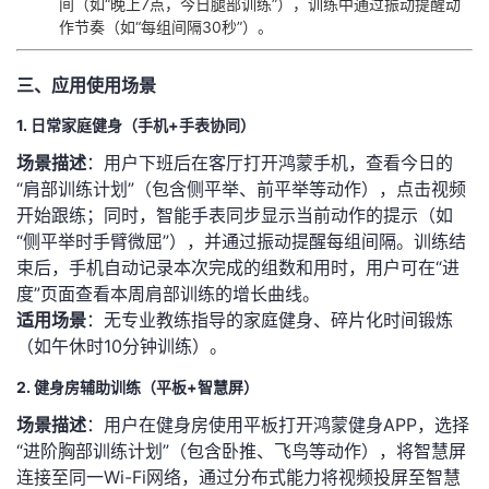
间（如“晚上7点，今日腿部训练”），训练中通过振动提醒动
作节奏（如“每组间隔30秒”）。
三、应用使用场景
1. 日常家庭健身（手机+手表协同）
​场景描述​
​：用户下班后在客厅打开鸿蒙手机，查看今日的
“肩部训练计划”（包含侧平举、前平举等动作），点击视频
开始跟练；同时，智能手表同步显示当前动作的提示（如
“侧平举时手臂微屈”），并通过振动提醒每组间隔。训练结
束后，手机自动记录本次完成的组数和用时，用户可在“进
度”页面查看本周肩部训练的增长曲线。
​适用场景​
​：无专业教练指导的家庭健身、碎片化时间锻炼
（如午休时10分钟训练）。
2. 健身房辅助训练（平板+智慧屏）
​场景描述​
​：用户在健身房使用平板打开鸿蒙健身APP，选择
“进阶胸部训练计划”（包含卧推、飞鸟等动作），将智慧屏
连接至同一Wi-Fi网络，通过分布式能力将视频投屏至智慧