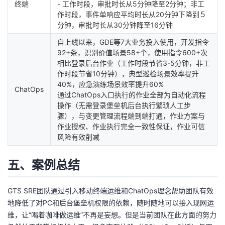
终端
- 工作时段，审批时长从5分钟降至2分钟；非工
作时段，事件单响应平均时长从20分钟下降到５
分钟，审批时长从30分钟降至16分钟
自上线以来，GDE等7大业务投入使用，开发指令
92+条，识别价值场景58+个，使用指令600+次
相比登录后台作业（工作时段节省3-5分钟，非工
作时段节省10分钟），典型巡检场景效率提升
40%，应急演练场景效率提升60%
ChatOps
通过ChatOps入口执行的作业全部为自动化流程
操作（无需登录堡垒机后台执行繁琐人工步
骤），与变更管理流程端到端打通，作业方案与
作业授权、作业执行完全一致性保证，作业可信
风险有效削减
五、案例总结
GTS SRE团队通过引入移动终端运维和ChatOps理念帮助团队有效
地降低了对PC和后台堡垒机权限的依赖，随时随地可以接入现网运
维，让“喝着咖啡做运维”不再是妄想。但是当前团队在此方面的努力