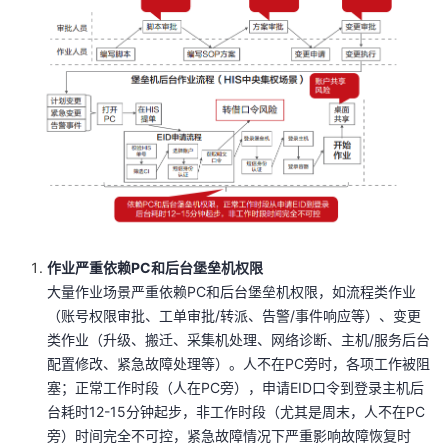
我
注
的
开
的
Programs
发
支
者
持
学
我
堂
的
我
作业严重依赖PC和后台堡垒机权限
我
大量作业场景严重依赖PC和后台堡垒机权限，如流程类作业
技
的
（账号权限审批、工单审批/转派、告警/事件响应等）、变更
的
我
类作业（升级、搬迁、采集机处理、网络诊断、主机/服务后台
术
云
配置修改、紧急故障处理等）。人不在PC旁时，各项工作被阻
课
的
我
塞；正常工作时段（人在PC旁），申请EID口令到登录主机后
支
声
台耗时12-15分钟起步，非工作时段（尤其是周末，人不在PC
程
认
的
我
旁）时间完全不可控，紧急故障情况下严重影响故障恢复时