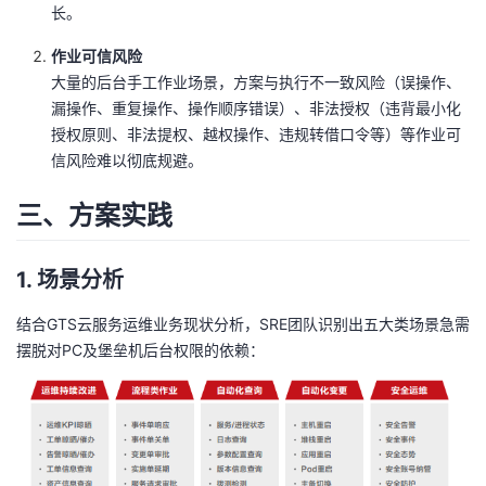
持
建
长。
证
实
的
作业可信风险
议
验
收
大量的后台手工作业场景，方案与执行不一致风险（误操作、
漏操作、重复操作、操作顺序错误）、非法授权（违背最小化
藏
授权原则、非法提权、越权操作、违规转借口令等）等作业可
信风险难以彻底规避。
三、方案实践
1. 场景分析
结合GTS云服务运维业务现状分析，SRE团队识别出五大类场景急需
摆脱对PC及堡垒机后台权限的依赖：