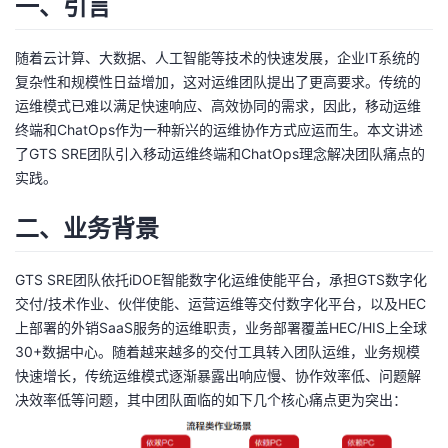
一、引言
者
随着云计算、大数据、人工智能等技术的快速发展，企业IT系统的
复杂性和规模性日益增加，这对运维团队提出了更高要求。传统的
我
运维模式已难以满足快速响应、高效协同的需求，因此，移动运维
终端和ChatOps作为一种新兴的运维协作方式应运而生。本文讲述
的
我
了GTS SRE团队引入移动运维终端和ChatOps理念解决团队痛点的
实践。
博
的
我
二、业务背景
客
论
的
我
坛
圈
的
我
GTS SRE团队依托iDOE智能数字化运维使能平台，承担GTS数字化
交付/技术作业、伙伴使能、运营运维等交付数字化平台，以及HEC
子
直
的
我
上部署的外销SaaS服务的运维职责，业务部署覆盖HEC/HIS上全球
30+数据中心。随着越来越多的交付工具转入团队运维，业务规模
我
播
活
的
快速增长，传统运维模式逐渐暴露出响应慢、协作效率低、问题解
决效率低等问题，其中团队面临的如下几个核心痛点更为突出：
我
动
关
的