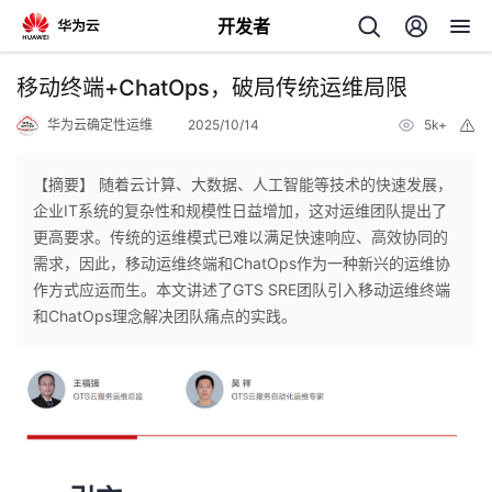
开发者
返
移动终端+ChatOps，破局传统运维局限
回
华为云确定性运维
2025/10/14
5k+
举
报
【摘要】 随着云计算、大数据、人工智能等技术的快速发展，
企业IT系统的复杂性和规模性日益增加，这对运维团队提出了
更高要求。传统的运维模式已难以满足快速响应、高效协同的
个
需求，因此，移动运维终端和ChatOps作为一种新兴的运维协
作方式应运而生。本文讲述了GTS SRE团队引入移动运维终端
我
人
和ChatOps理念解决团队痛点的实践。
的
主
开
页
发