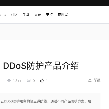
rams
社区
学堂
大赛
支持
茶思屋
 DDoS防护产品介绍
举报
8
1.3k+
0
1
为云DDoS防护服务构筑三道防线，通过不同产品防护方案，层