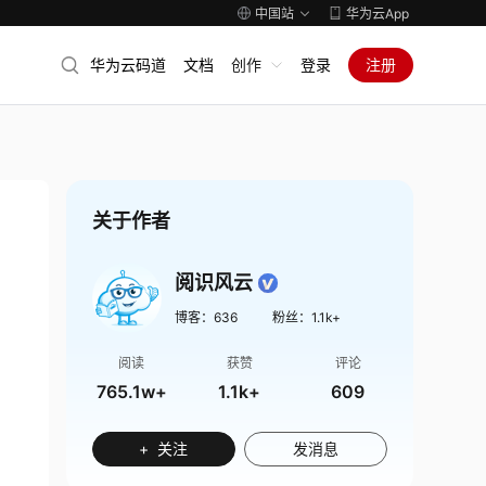
中国站
华为云App
华为云码道
文档
创作
登录
注册
关于作者
阅识风云
博客：
636
粉丝：
1.1k+
阅读
获赞
评论
765.1w+
1.1k+
609
+ 关注
发消息