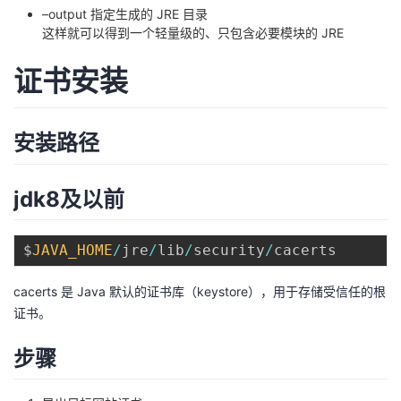
–output 指定生成的 JRE 目录
我
注
的
开
这样就可以得到一个轻量级的、只包含必要模块的 JRE
的
Programs
发
证书安装
支
者
安装路径
持
学
jdk8及以前
我
堂
的
我
我
$
JAVA_HOME
/
jre
/
lib
/
security
/
技
的
的
我
cacerts 是 Java 默认的证书库（keystore），用于存储受信任的根
证书。
术
云
课
的
我
步骤
支
声
程
认
的
我