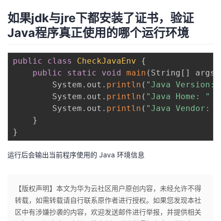
如果jdk与jre下都安装了证书，验证
Java程序真正使用的哪个运行环境
public
class
CheckJavaEnv
{
public
static
void
main
(
String
[
]
 args
)
        System
.
out
.
println
(
"Java Version: 
        System
.
out
.
println
(
"Java Home: "
+
        System
.
out
.
println
(
"Java Vendor: "
}
}
运行后会输出当前程序使用的 Java 环境信息
【版权声明】本文为华为云社区用户原创内容，未经允许不得
转载，如需转载请自行联系原作者进行授权。如果您发现本社
区中有涉嫌抄袭的内容，欢迎发送邮件进行举报，并提供相关