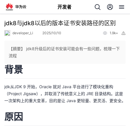
开发者
返
jdk8与jdk8以后的版本证书安装路径的区别
回
developer_Li
2025/10/10
1.9k+
举
报
【摘要】 jdk8升级后的证书安装可能会有一些问题，梳理一下
流程
背景
个
我
人
jdk从JDK 9 开始，Oracle 就对 Java 平台进行了模块化重构
（Project Jigsaw），并取消了传统意义上的 JRE 目录结构。这是
的
主
一次架构上的重大变革，目的是让 Java 更轻量、更灵活、更安全。
开
页
原因
发