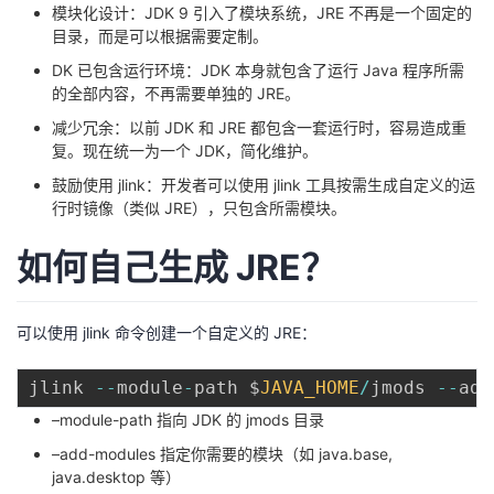
模块化设计：JDK 9 引入了模块系统，JRE 不再是一个固定的
目录，而是可以根据需要定制。
者
DK 已包含运行环境：JDK 本身就包含了运行 Java 程序所需
我
的全部内容，不再需要单独的 JRE。
减少冗余：以前 JDK 和 JRE 都包含一套运行时，容易造成重
的
我
复。现在统一为一个 JDK，简化维护。
鼓励使用 jlink：开发者可以使用 jlink 工具按需生成自定义的运
博
的
我
行时镜像（类似 JRE），只包含所需模块。
客
论
的
我
如何自己生成 JRE？
坛
圈
的
我
可以使用 jlink 命令创建一个自定义的 JRE：
子
直
的
我
jlink 
--
module
-
path $
JAVA_HOME
/
jmods 
--
add
我
播
活
的
–module-path 指向 JDK 的 jmods 目录
–add-modules 指定你需要的模块（如 java.base,
我
动
关
的
java.desktop 等）