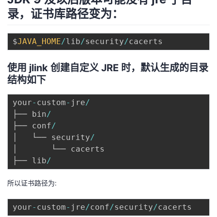
录，证书库路径变为：
$
JAVA_HOME
/
lib
/
security
/
使用 jlink 创建自定义 JRE 时，默认生成的目录
结构如下
your
-
custom
-
jre
/
├── bin
/
├── conf
/
│   └── security
/
│       └── cacerts

├── lib
/
所以证书路径为:
your
-
custom
-
jre
/
conf
/
security
/