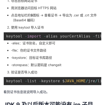
导出目标网站证书
持
建
证
实
的
用浏览器访问目标 HTTPS 网站
议
验
收
点击地址栏的🔒图标 → 查看证书 → 导出为 .cer 或 .crt 文件
（Base64 编码）
藏
使用 keytool 导入证书
keytool 
-
import
-
alias yourCertAlias 
-
file
-alias：证书别名，自定义即可
-file：你的证书文件路径
-keystore：目标证书库路径
-storepass：默认密码是 changeit
验证是否导入成功
keytool 
-
list 
-
keystore $
JAVA_HOME
/
jre
/
lib
看到证书信息就说明导入成功。
JDK 9 及以后版本可能没有 jre 子目