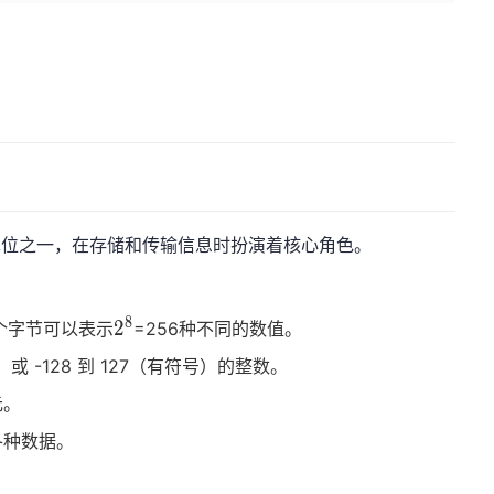
据单位之一，在存储和传输信息时扮演着核心角色。
。
8
2^8
2
一个字节可以表示
=256种不同的数值。
或 -128 到 127（有符号）的整数。
元。
各种数据。