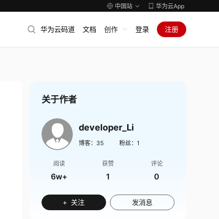
中国站
华为云App
华为云码道
文档
创作
登录
注册
关于作者
developer_Li
博客：
35
粉丝：
1
阅读
获赞
评论
6w+
1
0
+ 关注
发消息