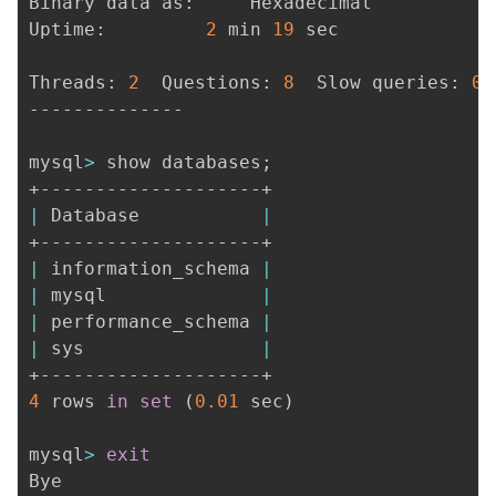
Binary data as:		Hexadecimal

Uptime:			
2
 min 
19
 sec

Threads: 
2
  Questions: 
8
  Slow queries: 
0
 
--------------

mysql
>
 show databases
;
|
 Database           
|
|
 information_schema 
|
|
 mysql              
|
|
 performance_schema 
|
|
 sys                
|
4
 rows 
in
set
(
0.01
 sec
)
mysql
>
exit