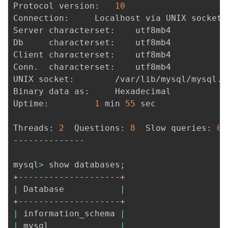
Protocol version:	
10
Connection:		Localhost via UNIX socket

Server characterset:	utf8mb4

Db     characterset:	utf8mb4

Client characterset:	utf8mb4

Conn.  characterset:	utf8mb4

UNIX socket:		/var/lib/mysql/mysql.sock

Binary data as:		Hexadecimal

Uptime:			
1
 min 
55
 sec

Threads: 
2
  Questions: 
8
  Slow queries: 
0
 
--------------

mysql
>
 show databases
;
|
 Database           
|
|
 information_schema 
|
|
 mysql              
|