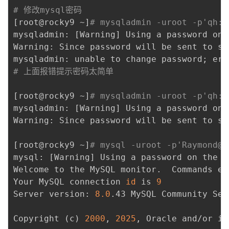
# 修改mysql密码
[
root@rocky9 ~
]
# mysqladmin -uroot -p'qh:/
mysqladmin: 
[
Warning
]
 Using a password on 
Warning: Since password will be sent to se
mysqladmin: unable to change password
;
 err
# 上面报错提示密码太简单
[
root@rocky9 ~
]
# mysqladmin -uroot -p'qh:/
mysqladmin: 
[
Warning
]
 Using a password on 
Warning: Since password will be sent to se
[
root@rocky9 ~
]
# mysql -uroot -p'Raymond@2
mysql: 
[
Warning
]
 Using a password on the 
c
Welcome to the MySQL monitor.  Commands en
Your MySQL connection 
id
 is 
9
Server version: 
8.0
.43 MySQL Community Ser
Copyright 
(
c
)
2000
, 
2025
, Oracle and/or it