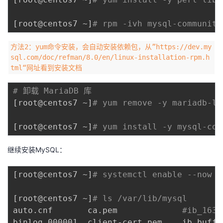
[
root@centos7 ~
]
# rpm -ivh mysql-community
方法2：yum命令安装，会自动安装依赖包，从”https://dev.my
sql.com/doc/refman/8.0/en/linux-installation-rpm.h
tml“网址看到安装文档
# 卸载 MariaDB 库
[
root@centos7 ~
]
# yum remove -y mariadb-li
[
root@centos7 ~
]
# yum install -y mysql-com
继续安装MySQL：
[
root@centos7 ~
]
# systemctl enable --now m
[
root@centos7 ~
]
# ls /var/lib/mysql
auto.cnf       ca.pem             
#ib_1638
binlog.000001  client-cert.pem    ib_buffe