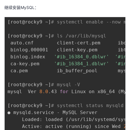
继续安装MySQL：
[
root@rocky9 ~
]
# systemctl enable --now my
[
root@rocky9 ~
]
# ls /var/lib/mysql
 auto.cnf        client-cert.pem      ibda
 binlog.000001   client-key.pem       ibtm
 binlog.index   
'#ib_16384_0.dblwr'
'#inn
 ca-key.pem     
'#ib_16384_1.dblwr'
'#inn
 ca.pem          ib_buffer_pool       mysq
[
root@rocky9 ~
]
# mysql -V
mysql  Ver 
8.0
.43 
for
 Linux on x86_64 
(
MyS
[
root@rocky9 ~
]
# systemctl status mysqld
● mysqld.service - MySQL Server

     Loaded: loaded 
(
/usr/lib/systemd/syst
     Active: active 
(
running
)
 since Wed 
20