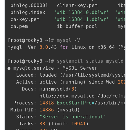
 binlog.000001   client-key.pem       ibtm
 binlog.index   
'#ib_16384_0.dblwr'
'#inn
 ca-key.pem     
'#ib_16384_1.dblwr'
'#inn
 ca.pem          ib_buffer_pool       mysq
[
root@rocky8 ~
]
# mysql -V
mysql  Ver 
8.0
.43 
for
 Linux on x86_64 
(
MyS
[
root@rocky8 ~
]
# systemctl status mysqld
● mysqld.service - MySQL Server

   Loaded: loaded 
(
/usr/lib/systemd/system
   Active: active 
(
running
)
 since Wed 
2025
     Docs: man:mysqld
(
8
)
           http://dev.mysql.com/doc/refman
  Process: 
14818
ExecStartPre
=
/usr/bin/mys
 Main PID: 
14886
(
mysqld
)
   Status: 
"Server is operational"
    Tasks: 
38
(
limit: 
10941
)