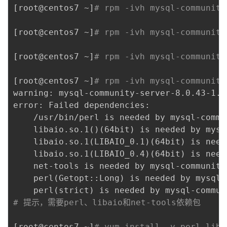
[
root@centos7 ~
]
# rpm -ivh mysql-community
[
root@centos7 ~
]
# rpm -ivh mysql-community
[
root@centos7 ~
]
# rpm -ivh mysql-community
[
root@centos7 ~
]
# rpm -ivh mysql-community
warning: mysql-community-server-8.0.43-1.e
error: Failed dependencies:

	/usr/bin/perl is needed by mysql-community-server-8.0.43-1.el7.x86_64

	libaio.so.1
(
)
(
64bit
)
 is needed by mysq
	libaio.so.1
(
LIBAIO_0.1
)
(
64bit
)
 is need
	libaio.so.1
(
LIBAIO_0.4
)
(
64bit
)
 is need
	net-tools is needed by mysql-community-server-8.0.43-1.el7.x86_64

	perl
(
Getopt::Long
)
 is needed by mysql-
	perl
(
strict
)
# 提示，需要perl、libaio和net-tools依赖包
[
root@centos7 ~
]
# yum install -y perl liba