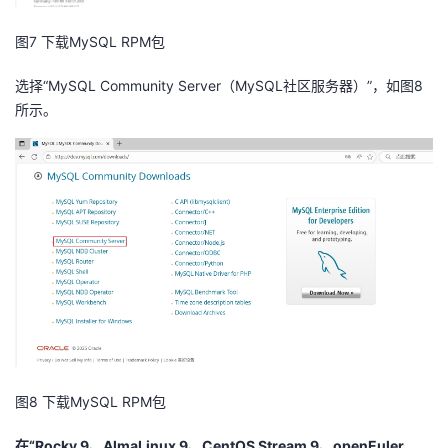
我
注
的
开
图7 下载MySQL RPM包
的
Programs
发
选择“MySQL Community Server（MySQL社区服务器）”，如图8
所示。
支
者
持
学
我
堂
的
我
我
技
的
的
我
术
云
课
的
我
图8 下载MySQL RPM包
支
声
程
认
的
我
在“Rocky 9、AlmaLinux 9、CentOS Stream 9、openEuler