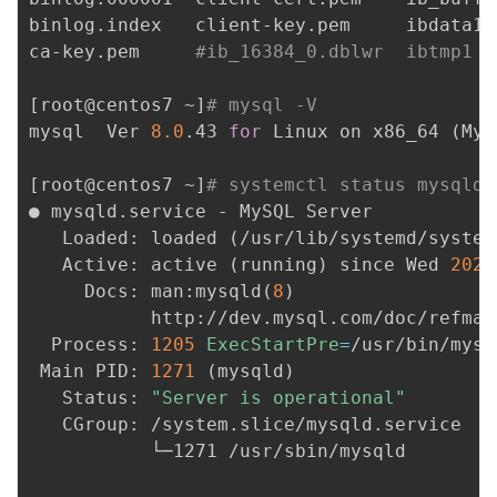
binlog.index   client-key.pem     ibdata1 
ca-key.pem     
#ib_16384_0.dblwr  ibtmp1  
[
root@centos7 ~
]
# mysql -V
mysql  Ver 
8.0
.43 
for
 Linux on x86_64 
(
MyS
[
root@centos7 ~
]
# systemctl status mysqld
● mysqld.service - MySQL Server

   Loaded: loaded 
(
/usr/lib/systemd/system
   Active: active 
(
running
)
 since Wed 
2025
     Docs: man:mysqld
(
8
)
           http://dev.mysql.com/doc/refman
  Process: 
1205
ExecStartPre
=
/usr/bin/mysq
 Main PID: 
1271
(
mysqld
)
   Status: 
"Server is operational"
   CGroup: /system.slice/mysqld.service

           └─1271 /usr/sbin/mysqld
