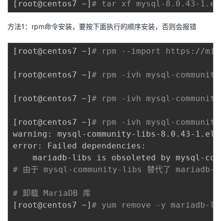
[
root@centos7 ~
]
# tar xf mysql-8.0.43-1.el
方法1：rpm命令安装，要按下面执行的顺序安装，否则会报错
[
root@centos7 ~
]
# rpm --import https://mir
[
root@centos7 ~
]
# rpm -ivh mysql-community
[
root@centos7 ~
]
# rpm -ivh mysql-community
[
root@centos7 ~
]
# rpm -ivh mysql-community
warning: mysql-community-libs-8.0.43-1.el7
error: Failed dependencies:

# 由于 mysql-community-libs 替代了 maria
# 卸载 MariaDB 库
[
root@centos7 ~
]
# yum remove -y mariadb-li