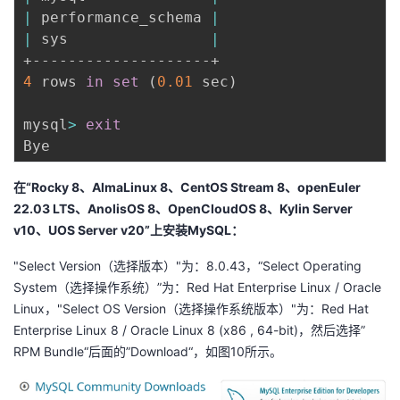
|
 performance_schema 
|
|
 sys                
|
4
 rows 
in
set
(
0.01
 sec
)
mysql
>
exit
在“Rocky 8、AlmaLinux 8、CentOS Stream 8、openEuler
22.03 LTS、AnolisOS 8、OpenCloudOS 8、Kylin Server
v10、UOS Server v20”上安装MySQL：
"Select Version（选择版本）"为：8.0.43，“Select Operating
System（选择操作系统）”为：Red Hat Enterprise Linux / Oracle
Linux，"Select OS Version（选择操作系统版本）"为：Red Hat
Enterprise Linux 8 / Oracle Linux 8 (x86 , 64-bit)，然后选择”
RPM Bundle“后面的”Download“，如图10所示。