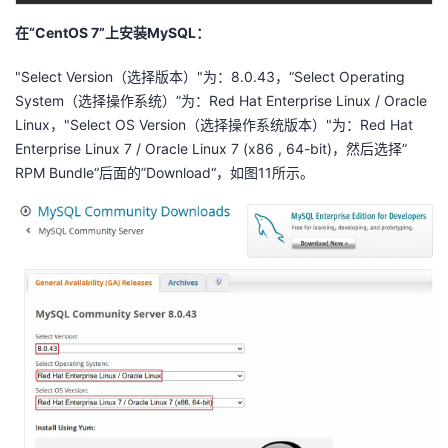
在“CentOS 7”上安装MySQL：
"Select Version（选择版本）"为：8.0.43，“Select Operating
System（选择操作系统）”为：Red Hat Enterprise Linux / Oracle
Linux，"Select OS Version（选择操作系统版本）"为：Red Hat
Enterprise Linux 7 / Oracle Linux 7 (x86 , 64-bit)，然后选择”
RPM Bundle“后面的”Download“，如图11所示。