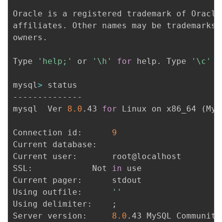
Oracle is a registered trademark of Oracle
affiliates. Other names may be trademarks 
owners.

Type 
'help;'
 or 
'\h'
for
 help. Type 
'\c'
 t
mysql
>
 status

--------------

mysql  Ver 
8.0
.43 
for
 Linux on x86_64 
(
MyS
Connection id:		
9
Current database:	

Current user:		root@localhost

SSL:			Not 
in
 use

Current pager:		stdout

Using outfile:		
''
Using delimiter:	
;
Server version:		
8.0
.43 MySQL Community