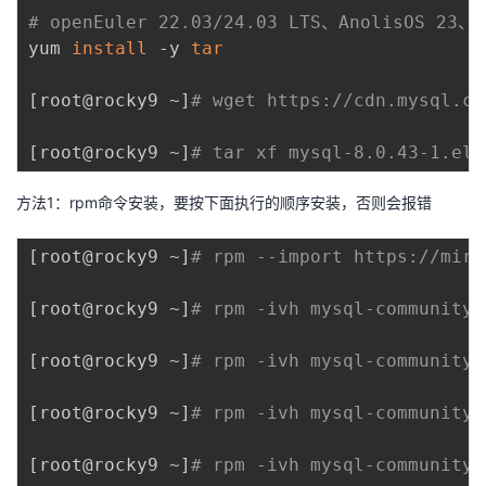
# openEuler 22.03/24.03 LTS、AnolisOS 2
yum 
install
 -y 
tar
[
root@rocky9 ~
]
# wget https://cdn.mysql.co
[
root@rocky9 ~
]
# tar xf mysql-8.0.43-1.el9
方法1：rpm命令安装，要按下面执行的顺序安装，否则会报错
[
root@rocky9 ~
]
# rpm --import https://mirr
[
root@rocky9 ~
]
# rpm -ivh mysql-community-
[
root@rocky9 ~
]
# rpm -ivh mysql-community-
[
root@rocky9 ~
]
# rpm -ivh mysql-community-
[
root@rocky9 ~
]
# rpm -ivh mysql-community-