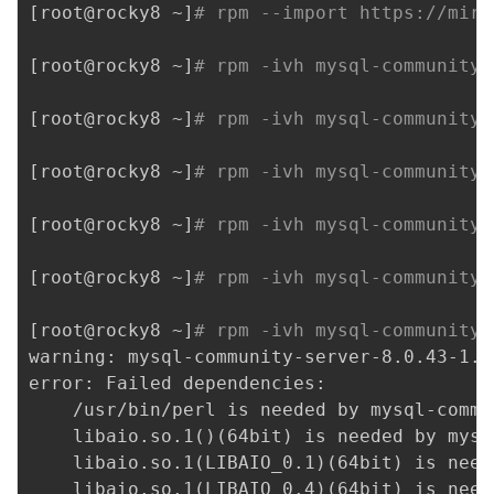
[
root@rocky8 ~
]
# rpm --import https://mirr
[
root@rocky8 ~
]
# rpm -ivh mysql-community-
[
root@rocky8 ~
]
# rpm -ivh mysql-community-
[
root@rocky8 ~
]
# rpm -ivh mysql-community-
[
root@rocky8 ~
]
# rpm -ivh mysql-community-
[
root@rocky8 ~
]
# rpm -ivh mysql-community-
[
root@rocky8 ~
]
# rpm -ivh mysql-community-
warning: mysql-community-server-8.0.43-1.e
error: Failed dependencies:

	/usr/bin/perl is needed by mysql-community-server-8.0.43-1.el8.x86_64

	libaio.so.1
(
)
(
64bit
)
 is needed by mysq
	libaio.so.1
(
LIBAIO_0.1
)
(
64bit
)
 is need
	libaio.so.1
(
LIBAIO_0.4
)
(
64bit
)
 is need