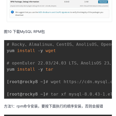
图10 下载MySQL RPM包
# Rocky、Almalinux、CentOS、AnolisOS、Ope
yum 
install
 -y 
wget
# openEuler 22.03/24.03 LTS、AnolisOS 2
yum 
install
 -y 
tar
[
root@rocky8 ~
]
# wget https://cdn.mysql.co
[
root@rocky8 ~
]
# tar xf mysql-8.0.43-1.el8
方法1：rpm命令安装，要按下面执行的顺序安装，否则会报错