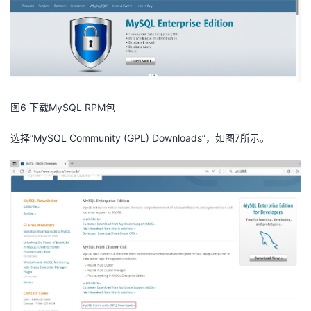
者
我
的
我
图6 下载MySQL RPM包
博
的
我
选择“MySQL Community (GPL) Downloads”，如图7所示。
客
论
的
我
坛
圈
的
我
子
直
的
我
我
播
活
的
我
动
关
的