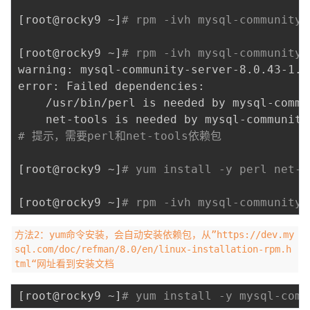
[
root@rocky9 ~
]
# rpm -ivh mysql-community-
[
root@rocky9 ~
]
# rpm -ivh mysql-community-
warning: mysql-community-server-8.0.43-1.e
error: Failed dependencies:

	/usr/bin/perl is needed by mysql-community-server-8.0.43-1.el9.x86_64

# 提示，需要perl和net-tools依赖包
[
root@rocky9 ~
]
# yum install -y perl net-t
[
root@rocky9 ~
]
# rpm -ivh mysql-community-
方法2：yum命令安装，会自动安装依赖包，从”https://dev.my
sql.com/doc/refman/8.0/en/linux-installation-rpm.h
tml“网址看到安装文档
[
root@rocky9 ~
]
# yum install -y mysql-comm