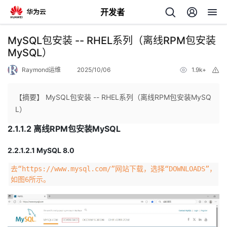
开发者
返
MySQL包安装 -- RHEL系列（离线RPM包安装
回
MySQL）
Raymond运维
2025/10/06
1.9k+
举
报
【摘要】 MySQL包安装 -- RHEL系列（离线RPM包安装MySQ
L）
个
2.1.1.2 离线RPM包安装MySQL
我
人
2.2.1.2.1 MySQL 8.0
去“https://www.mysql.com/”网站下载，选择“DOWNLOADS”，
的
主
如图6所示。
开
页
发