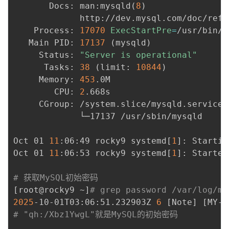
       Docs: man:mysqld
(
8
)
             http://dev.mysql.com/doc/refm
    Process: 
17070
ExecStartPre
=
/usr/bin/m
   Main PID: 
17137
(
mysqld
)
     Status: 
"Server is operational"
      Tasks: 
38
(
limit: 
10844
)
     Memory: 
453
.0M

        CPU: 
2
.668s

     CGroup: /system.slice/mysqld.service

             └─17137 /usr/sbin/mysqld

Oct 01 
11
:06:49 rocky9 systemd
[
1
]
: Startin
Oct 01 
11
:06:53 rocky9 systemd
[
1
]
: Started
# 获取MySQL初始密码
[
root@rocky9 ~
]
# grep password /var/log/my
2025
-10-01T03:06:51.232903Z 
6
[
Note
]
[
MY-0
# "qh:/Xbz1YwgL"就是MySQL的初始密码