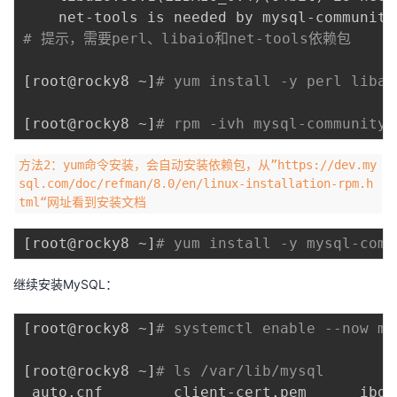
# 提示，需要perl、libaio和net-tools依赖包
[
root@rocky8 ~
]
# yum install -y perl libai
[
root@rocky8 ~
]
# rpm -ivh mysql-community-
方法2：yum命令安装，会自动安装依赖包，从”https://dev.my
sql.com/doc/refman/8.0/en/linux-installation-rpm.h
tml“网址看到安装文档
[
root@rocky8 ~
]
# yum install -y mysql-comm
继续安装MySQL：
[
root@rocky8 ~
]
# systemctl enable --now my
[
root@rocky8 ~
]
# ls /var/lib/mysql
 auto.cnf        client-cert.pem      ibda