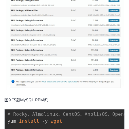
图9 下载MySQL RPM包
# Rocky、Almalinux、CentOS、AnolisOS、Ope
yum 
install
 -y 
wget