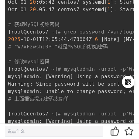
Oct 01 
20
:05:42 centos7 systemd
[
1
]
: Starti
Oct 01 
20
:05:47 centos7 systemd
[
1
]
: Starte
# 获取MySQL初始密码
[
root@centos7 ~
]
# grep password /var/log/m
2025
-10-01T12:05:44.478664Z 
6
[
Note
]
[
MY-0
# "W7#Fzwshj0P-"就是MySQL的初始密码
# 修改mysql密码
[
root@centos7 ~
]
# mysqladmin -uroot -p'W7#
mysqladmin: 
[
Warning
]
 Using a password on 
Warning: Since password will be sent to se
mysqladmin: unable to change password
;
 err
# 上面报错提示密码太简单
退
[
root@centos7 ~
]
# mysqladmin -uroot -p'W7#
出
登
mysqladmin: 
[
Warning
]
 Using a password on 
录
Warning: Since password will be sent to se