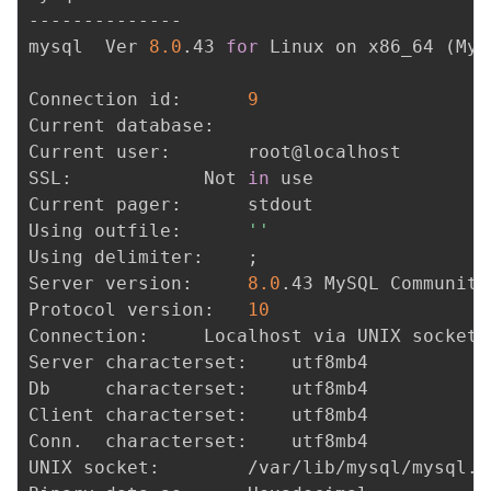
--------------

mysql  Ver 
8.0
.43 
for
 Linux on x86_64 
(
MyS
Connection id:		
9
Current database:	

Current user:		root@localhost

SSL:			Not 
in
 use

Current pager:		stdout

Using outfile:		
''
Using delimiter:	
;
Server version:		
8.0
.43 MySQL Community
Protocol version:	
10
Connection:		Localhost via UNIX socket

Server characterset:	utf8mb4

Db     characterset:	utf8mb4

Client characterset:	utf8mb4

Conn.  characterset:	utf8mb4

UNIX socket:		/var/lib/mysql/mysql.sock
