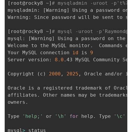
[
root@rocky8 ~
]
# mysqladmin -uroot -p't%?%
mysqladmin: 
[
Warning
]
 Using a password on 
Warning: Since password will be sent to se
[
root@rocky8 ~
]
# mysql -uroot -p'Raymond@2
mysql: 
[
Warning
]
 Using a password on the 
c
Welcome to the MySQL monitor.  Commands en
Your MySQL connection 
id
 is 
9
Server version: 
8.0
.43 MySQL Community Ser
Copyright 
(
c
)
2000
, 
2025
, Oracle and/or it
Oracle is a registered trademark of Oracle
affiliates. Other names may be trademarks 
owners.

Type 
'help;'
 or 
'\h'
for
 help. Type 
'\c'
 t
mysql
>
 status
