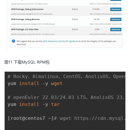
图11 下载MySQL RPM包
# Rocky、Almalinux、CentOS、AnolisOS、Ope
yum 
install
 -y 
wget
# openEuler 22.03/24.03 LTS、AnolisOS 2
yum 
install
 -y 
tar
[
root@centos7 ~
]
# wget https://cdn.mysql.c