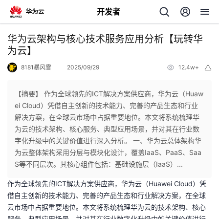
开发者
返
华为云架构与核心技术服务应用分析【玩转华
回
为云】
8181暴风雪
2025/09/29
12.4w+
举
报
【摘要】 作为全球领先的ICT解决方案供应商，华为云（Huaw
ei Cloud）凭借自主创新的技术能力、完善的产品生态和行业
个
解决方案，在全球云市场中占据重要地位。本文将系统梳理华
为云的技术架构、核心服务、典型应用场景，并对其在行业数
我
人
字化升级中的关键价值进行深入分析。 一、华为云总体架构华
为云整体架构采用分层与模块化设计，覆盖IaaS、PaaS、Saa
的
主
S等不同层次。其核心组件包括：基础设施层（IaaS）...
作为全球领先的ICT解决方案供应商，华为云（Huawei Cloud）凭
开
页
借自主创新的技术能力、完善的产品生态和行业解决方案，在全球
云市场中占据重要地位。本文将系统梳理华为云的技术架构、核心
发
服务、典型应用场景，并对其在行业数字化升级中的关键价值进行