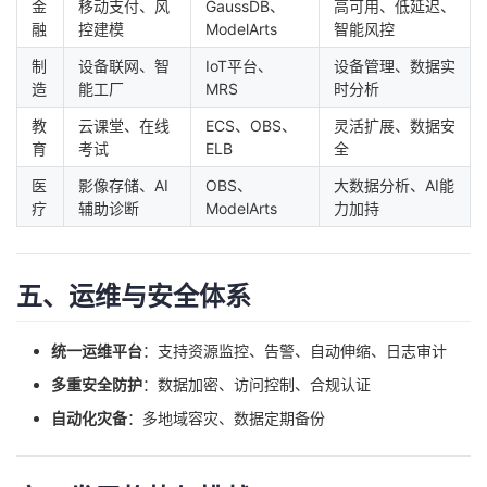
金
移动支付、风
GaussDB、
高可用、低延迟、
融
控建模
ModelArts
智能风控
制
设备联网、智
IoT平台、
设备管理、数据实
造
能工厂
MRS
时分析
教
云课堂、在线
ECS、OBS、
灵活扩展、数据安
育
考试
ELB
全
医
影像存储、AI
OBS、
大数据分析、AI能
疗
辅助诊断
ModelArts
力加持
五、运维与安全体系
统一运维平台
：支持资源监控、告警、自动伸缩、日志审计
多重安全防护
：数据加密、访问控制、合规认证
自动化灾备
：多地域容灾、数据定期备份