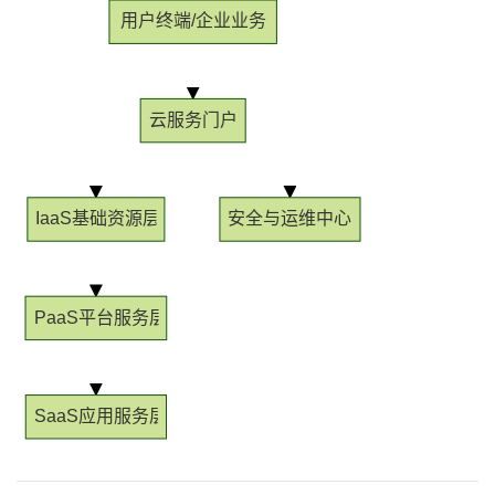
用户终端/企业业务
我
注
的
开
的
Programs
发
云服务门户
支
者
持
学
IaaS基础资源层
安全与运维中心
我
堂
的
我
我
PaaS平台服务层
技
的
的
我
术
云
课
的
我
SaaS应用服务层
支
声
程
认
的
我