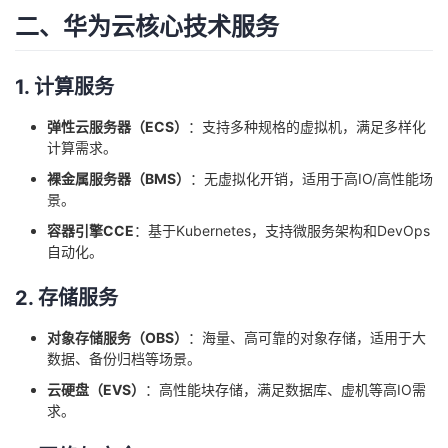
持
建
证
实
的
二、华为云核心技术服务
议
验
收
1. 计算服务
藏
弹性云服务器（ECS）
：支持多种规格的虚拟机，满足多样化
计算需求。
裸金属服务器（BMS）
：无虚拟化开销，适用于高IO/高性能场
景。
容器引擎CCE
：基于Kubernetes，支持微服务架构和DevOps
自动化。
2. 存储服务
对象存储服务（OBS）
：海量、高可靠的对象存储，适用于大
数据、备份归档等场景。
云硬盘（EVS）
：高性能块存储，满足数据库、虚机等高IO需
求。