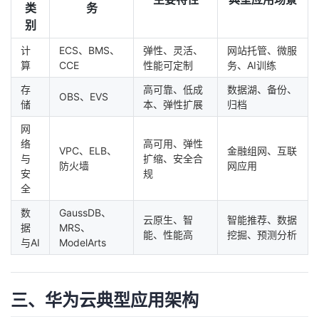
类
务
别
计
ECS、BMS、
弹性、灵活、
网站托管、微服
算
CCE
性能可定制
务、AI训练
存
高可靠、低成
数据湖、备份、
OBS、EVS
储
本、弹性扩展
归档
网
络
高可用、弹性
VPC、ELB、
金融组网、互联
与
扩缩、安全合
防火墙
网应用
安
规
全
数
GaussDB、
云原生、智
智能推荐、数据
据
MRS、
能、性能高
挖掘、预测分析
与AI
ModelArts
三、华为云典型应用架构