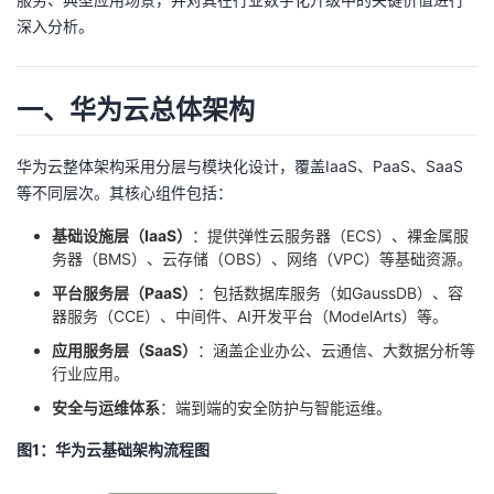
深入分析。
者
我
一、华为云总体架构
的
我
华为云整体架构采用分层与模块化设计，覆盖IaaS、PaaS、SaaS
等不同层次。其核心组件包括：
博
的
我
基础设施层（IaaS）
：提供弹性云服务器（ECS）、裸金属服
客
论
的
我
务器（BMS）、云存储（OBS）、网络（VPC）等基础资源。
平台服务层（PaaS）
：包括数据库服务（如GaussDB）、容
坛
圈
的
我
器服务（CCE）、中间件、AI开发平台（ModelArts）等。
应用服务层（SaaS）
：涵盖企业办公、云通信、大数据分析等
子
直
的
我
行业应用。
安全与运维体系
：端到端的安全防护与智能运维。
我
播
活
的
图1：华为云基础架构流程图
我
动
关
的