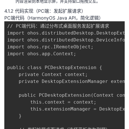
内容渲染到本地显示屏，并支持窗口拖拽交互。
4.1.2 代码实现（PC端：发起扩展请求）
PC端代码（HarmonyOS Java API，简化逻辑）
// PC端代码：通过分布式桌面服务发起扩展请求

import ohos.distributedDesktop.DesktopExten
import ohos.distributedDesktop.DeviceInfo;

import ohos.rpc.IRemoteObject;

import ohos.app.Context;

public class PCDesktopExtension {

    private Context context;

    private DesktopExtensionManager extensi
    public PCDesktopExtension(Context conte
        this.context = context;

        this.extensionManager = DesktopExt
    }
