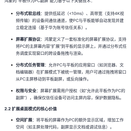
鸿蒙的“平板作为PC副屏”能力基于以下关键技术：
我
注
的
开
​分布式软总线​
​：提供低延迟（<10ms）、高带宽（支持4K视
的
Programs
频传输）的设备间通信通道，使PC与平板能够自动发现并建
发
立稳定连接（基于华为账号信任关系）。
支
者
​屏幕扩展协议​
​：鸿蒙定义了一套标准化的屏幕扩展协议，支持
将PC的主屏幕内容“扩展”到平板的显示屏上，并通过分布式任
持
学
务调度实现窗口的跨设备拖拽与渲染。
我
堂
​分布式任务管理​
​：允许PC与平板的应用窗口（如浏览器、文
档编辑器）在扩展模式下被统一管理，用户可通过拖拽将窗口
的
我
我
从PC主屏移动到平板副屏，或反向操作。
​权限与安全​
​：屏幕扩展需用户授权（如“允许此平板作为PC的
技
的
的
我
副屏”），确保仅信任设备可访问主屏内容，保护数据隐私。
术
云
课
的
我
2.2 扩展桌面模式的核心价值
支
声
​空间扩展​
​：将平板的屏幕作为PC的额外显示区域，增加工作
程
认
的
我
空间（如主屏处理代码，副屏显示文档或调试信息）。