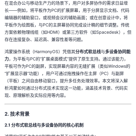
在混合办公与移动生产力的场景下，用户对多屏协作的需求日益增
长——例如，将平板作为PC的扩展屏幕，用于分屏显示文档、代码
者
编辑器的辅助窗口，或视频会议的辅助画面；或在创意设计中，将
平板作为绘图板，与PC的主屏幕协同完成设计稿的细节调整。传统
我
方案依赖物理线缆（如HDMI）或第三方软件（如Spacedesk），但
存在连接复杂、延迟高、兼容性差等问题。
的
我
鸿蒙操作系统（HarmonyOS）凭借其​
​分布式软总线​
​与​
​多设备协同能
博
的
我
力​
​，为平板与PC的“扩展桌面模式”提供了原生支持。通过该能力，
平板可作为PC的副屏，实现屏幕内容的无缝扩展（类似Windows的
客
论
的
我
“扩展显示器”功能），用户可通过拖拽操作在主屏（PC）与副屏
（平板）之间自由移动窗口，提升多任务处理效率。本文将深入解
坛
圈
的
我
析鸿蒙如何通过分布式技术实现这一功能，涵盖技术背景、代码实
现、原理解析及实际应用等内容。
子
直
的
我
我
播
活
的
2. 技术背景
2.1 分布式软总线与多设备协同的核心机制
我
动
关
的