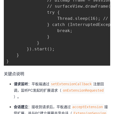
                // Bitmap frame = session.g
                // surfaceView.drawFrame(fr
                try {

                    Thread.sleep(16); //
                } catch (InterruptedExcepti
                    break;

                }

            }

        }).start();

    }

}
关键点说明
​请求监听​
​：平板端通过
注册回
setExtensionCallback
调，监听PC发起的扩展请求（
onExtensionRequested
）。
​会话建立​
​：接收到请求后，平板通过
接
acceptExtension
受扩展，并与PC建立屏幕共享会话（
ExtensionSession