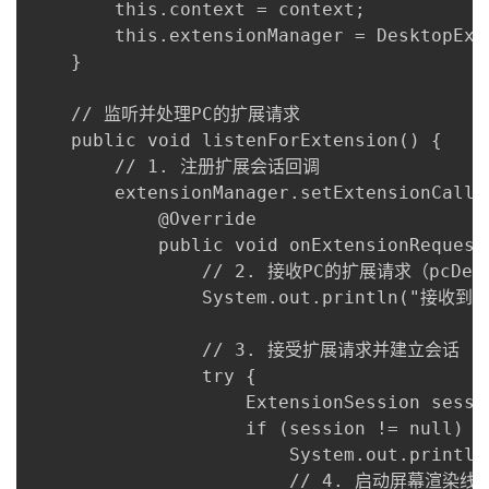
        this.context = context;

        this.extensionManager = DesktopExt
    }

    // 监听并处理PC的扩展请求

    public void listenForExtension() {

        // 1. 注册扩展会话回调

        extensionManager.setExtensionCallb
            @Override

            public void onExtensionRequest
                // 2. 接收PC的扩展请求（pcD
                System.out.println("接收到
                // 3. 接受扩展请求并建立会话

                try {

                    ExtensionSession sessi
                    if (session != null) {

                        System.out.pr
                        // 4. 启动屏幕渲