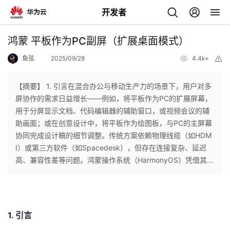
开发者
返
鸿蒙 平板作为PC副屏（扩展桌面模式）
回
鱼弦
2025/09/28
4.4k+
举
报
【摘要】 1. 引言在混合办公与移动生产力的场景下，用户对多
屏协作的需求日益增长——例如，将平板作为PC的扩展屏幕，
用于分屏显示文档、代码编辑器的辅助窗口，或视频会议的辅
个
助画面；或在创意设计中，将平板作为绘图板，与PC的主屏幕
协同完成设计稿的细节调整。传统方案依赖物理线缆（如HDM
我
人
I）或第三方软件（如Spacedesk），但存在连接复杂、延迟
高、兼容性差等问题。鸿蒙操作系统（HarmonyOS）凭借其...
的
主
开
页
1. 引言
发