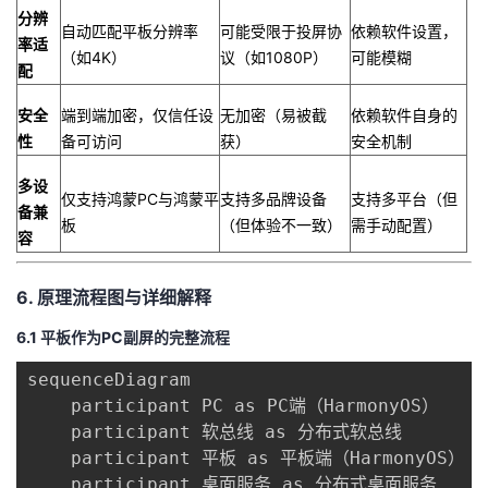
​分辨
自动匹配平板分辨率
可能受限于投屏协
依赖软件设置，
率适
（如4K）
议（如1080P）
可能模糊
配​
​安全
端到端加密，仅信任设
无加密（易被截
依赖软件自身的
性​
备可访问
获）
安全机制
​多设
仅支持鸿蒙PC与鸿蒙平
支持多品牌设备
支持多平台（但
备兼
板
（但体验不一致）
需手动配置）
容​
6. 原理流程图与详细解释
6.1 平板作为PC副屏的完整流程
sequenceDiagram

    participant PC as PC端（HarmonyOS）

    participant 软总线 as 分布式软总线

    participant 平板 as 平板端（HarmonyOS）

    participant 桌面服务 as 分布式桌面服务
