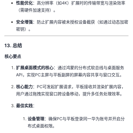
​性能优化​
​：高分辨率（如4K）扩展时的传输带宽与渲染效率
（需硬件加速支持）。
​安全增强​
​：防止扩展内容被未授权设备截获（如通过动态加密
密钥）。
13. 总结
核心要点
​扩展桌面模式的核心​
​：通过鸿蒙的分布式软总线与桌面服务
API，实现PC主屏与平板副屏的屏幕内容共享与窗口交互。
​核心能力​
​：PC可发起扩展请求，平板接收并渲染扩展内容，
用户通过拖拽实现窗口跨设备移动，提升多任务处理效率。
​最佳实践​
​：
​设备管理​
​：确保PC与平板登录同一华为账号并开启分
布式桌面权限。