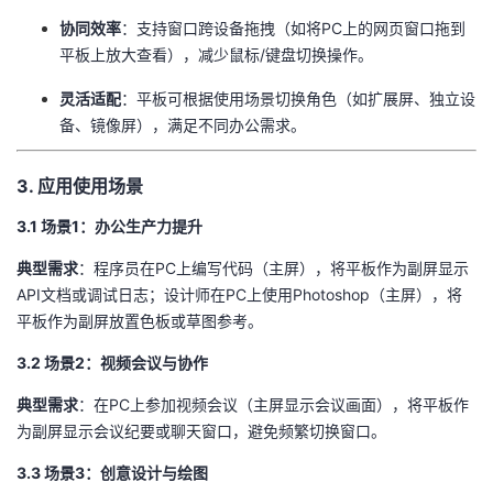
持
建
证
实
的
​协同效率​
​：支持窗口跨设备拖拽（如将PC上的网页窗口拖到
平板上放大查看），减少鼠标/键盘切换操作。
议
验
收
​灵活适配​
​：平板可根据使用场景切换角色（如扩展屏、独立设
藏
备、镜像屏），满足不同办公需求。
3. 应用使用场景
3.1 场景1：办公生产力提升
​典型需求​
​：程序员在PC上编写代码（主屏），将平板作为副屏显示
API文档或调试日志；设计师在PC上使用Photoshop（主屏），将
平板作为副屏放置色板或草图参考。
3.2 场景2：视频会议与协作
​典型需求​
​：在PC上参加视频会议（主屏显示会议画面），将平板作
为副屏显示会议纪要或聊天窗口，避免频繁切换窗口。
3.3 场景3：创意设计与绘图