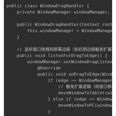
public class WindowDragHandler {

    private WindowManager windowManager;

    public WindowDragHandler(Context contex
        this.windowManager = WindowManager
    }

    // 监听窗口拖拽到屏幕边缘（如右侧边缘触发扩展到
    public void listenForDragToEdge() {

        windowManager.setWindowDragListene
            @Override

            public void onDragToEdge(Windo
                if (edge == WindowManage
                    // 触发扩展逻辑（将窗口移
                    moveWindowToTablet(wind
                } else if (edge == Win
                    moveWindowToPC(window);
                }
