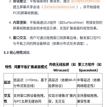
​会话建立​
​：平板端接收扩展请求，通过
acceptExtension
建立屏幕共享会话（
），并开始接收
ExtensionSession
PC的屏幕帧数据。
​内容渲染​
​：平板端通过UI组件（如SurfaceView）将接收到的
屏幕帧数据渲染到本地显示屏，实现扩展桌面的视觉效果。
​窗口交互​
​：用户可通过拖拽窗口到屏幕边缘，触发窗口在PC
与平板之间的跨设备移动（依赖分布式任务调度）。
5.2 核心特性对比
传统无线投屏（如
第三方软件（如
特性
鸿蒙平板扩展桌面模式
Miracast）
Spacedesk）
低延迟（<10ms，基于
高延迟（依赖Wi-Fi
中等延迟（依赖
​延迟​
分布式软总线）
投屏协议）
网络稳定性）
​交互
支持窗口跨设备拖拽，
仅显示镜像/扩展内
支持基础拖拽，
性​
与PC主屏无缝协同
容，无交互
兼容性差