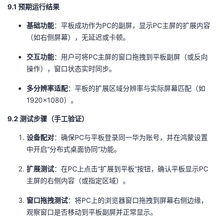
9.1 预期运行结果
​基础功能​
​：平板成功作为PC的副屏，显示PC主屏的扩展内容
（如右侧屏幕），无延迟或卡顿。
​交互功能​
​：用户可将PC主屏的窗口拖拽到平板副屏（或反向
操作），窗口状态实时同步。
​多分辨率适配​
​：平板的扩展区域分辨率与实际屏幕匹配（如
1920×1080）。
9.2 测试步骤（手工验证）
​设备配对​
​：确保PC与平板登录同一华为账号，并在鸿蒙设置
中开启“分布式桌面协同”功能。
​扩展测试​
​：在PC上点击“扩展到平板”按钮，确认平板显示PC
主屏的右侧内容（或指定区域）。
​窗口拖拽测试​
​：将PC上的浏览器窗口拖拽到屏幕右侧边缘，
观察窗口是否移动到平板副屏并正常显示。