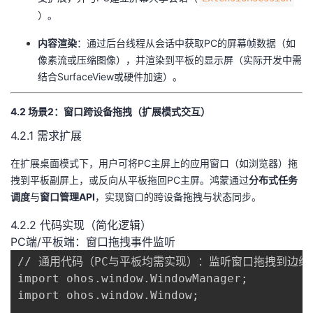
）。
​内容渲染​
​：通过后台线程从会话中获取PC的屏幕帧数据（如
像素流或压缩图像），并渲染到平板的显示屏（实际开发中需
结合SurfaceView或硬件加速）。
4.2 场景2：窗口跨设备拖拽（扩展模式交互）
4.2.1 需求扩展
在扩展桌面模式下，用户可将PC主屏上的应用窗口（如浏览器）拖
拽到平板副屏上，或反向从平板拖回PC主屏。鸿蒙通过​
​分布式任务
调度​
​与​
​窗口管理API​
​，实现窗口的跨设备拖拽与状态同步。
4.2.2 代码实现（简化逻辑）
PC端/平板端：窗口拖拽事件监听
// 通用代码（PC与平板均需实现）：监听窗口拖拽到边缘
import ohos.window.WindowManager;

import ohos.window.Window;
