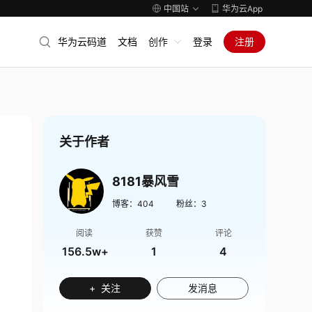
中国站
华为云App
华为云码道
文档
创作
登录
注册
关于作者
8181暴风雪
博客：
404
粉丝：
3
阅读
获赞
评论
156.5w+
1
4
+ 关注
发消息