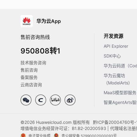
华为云App
开发资源
售前咨询热线
API Explorer
950808转1
SDK中心
技术服务咨询
华为云码道（Code
售前咨询
华为云魔坊
备案服务
（ModelArts）
云商店咨询
MaaS模型即服务
智果AgentArt
©2026 Huaweicloud.com 版权所有
黔ICP备20004760号-
增值电信业务经营许可证：B1.B2-20200593 | 代理域名
电子营业执照
贵公网安备 52990002000093号