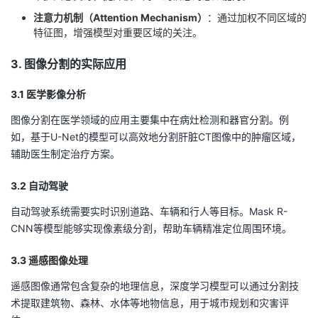
持
建
证
实
的
注意力机制（Attention Mechanism）
：通过加权不同区域的
特征图，增强模型对重要区域的关注。
议
验
收
3. 图像分割的实际应用
藏
3.1 医学影像分析
图像分割在医学领域的应用主要集中在病灶检测和器官分割。例
如，基于U-Net的模型可以高效地分割肝脏CT图像中的肿瘤区域，
辅助医生制定治疗方案。
3.2 自动驾驶
自动驾驶系统需要实时识别道路、车辆和行人等目标。Mask R-
CNN等模型能够实现像素级分割，帮助车辆精准定位周围环境。
3.3 遥感图像处理
遥感图像通常包含复杂的地理信息，深度学习模型可以通过分割技
术提取建筑物、森林、水体等地物信息，用于城市规划和灾害评