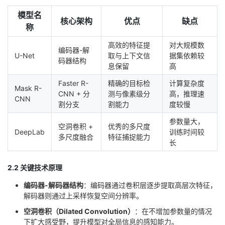
我
注
的
开
模型名
核心架构
优点
缺点
称
的
Programs
发
高效的特征提
对大规模数
编码器-解
U-Net
取与上下文信
据集依赖较
支
者
码器结构
息保留
高
Faster R-
精确的目标检
计算复杂度
持
学
Mask R-
CNN + 分
测与像素级分
高，推理速
CNN
割分支
割能力
度较慢
我
堂
参数量大，
空洞卷积 +
优秀的多尺度
DeepLab
训练时间较
的
我
我
多尺度融合
特征捕捉能力
长
技
的
的
我
2.2 关键技术原理
术
云
课
的
我
编码器-解码器结构
：编码器通过卷积层逐步提取高层次特征，
解码器则通过上采样恢复空间分辨率。
支
声
程
认
的
我
空洞卷积（Dilated Convolution）
：在不增加参数量的情况
下扩大感受野，提升模型对全局信息的感知能力。