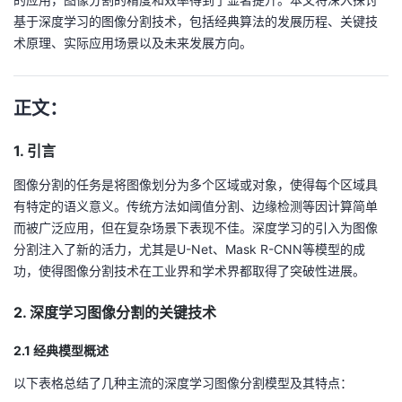
基于深度学习的图像分割技术，包括经典算法的发展历程、关键技
者
术原理、实际应用场景以及未来发展方向。
我
正文：
的
我
1. 引言
博
的
我
图像分割的任务是将图像划分为多个区域或对象，使得每个区域具
客
论
的
我
有特定的语义意义。传统方法如阈值分割、边缘检测等因计算简单
而被广泛应用，但在复杂场景下表现不佳。深度学习的引入为图像
坛
圈
的
我
分割注入了新的活力，尤其是U-Net、Mask R-CNN等模型的成
功，使得图像分割技术在工业界和学术界都取得了突破性进展。
子
直
的
我
2. 深度学习图像分割的关键技术
我
播
活
的
2.1 经典模型概述
我
动
关
的
以下表格总结了几种主流的深度学习图像分割模型及其特点：