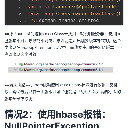
	at 
sun
.
misc
.
Launcher
$
AppClassLoader
.
lo
	at 
java
.
lang
.
ClassLoader
.
loadClass
(
Cla
.
.
.
27
==原因==：碰到这种xxxxxClass未找到，就说明服务器上使用jar
包版本不对，导致找不到类，原因就是jar出现多版本导致的，这个
类出现在hadoop-common 2.7.7中，而我要使用的是3.1.1版本，不
应该出现这个对象
==解决思路==：pom依赖使用<exclusion>标签进行依赖冲突排
除，确保最后只有一个版本即可（也就是把乱七八糟jar内部引入的
版本全部排除调）
情况2：使用hbase报错：
NullPointerException