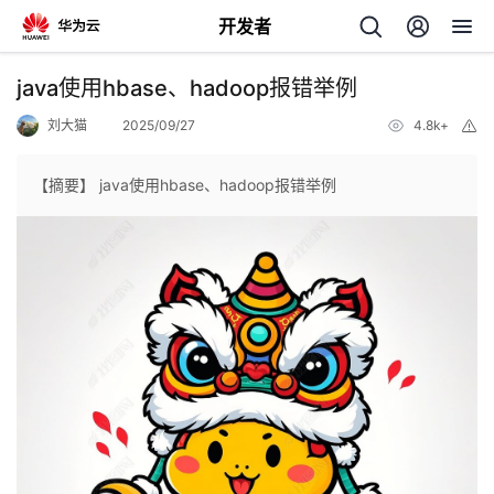
开发者
返
java使用hbase、hadoop报错举例
回
刘大猫
2025/09/27
4.8k+
举
报
【摘要】 java使用hbase、hadoop报错举例
个
我
人
的
主
开
页
发