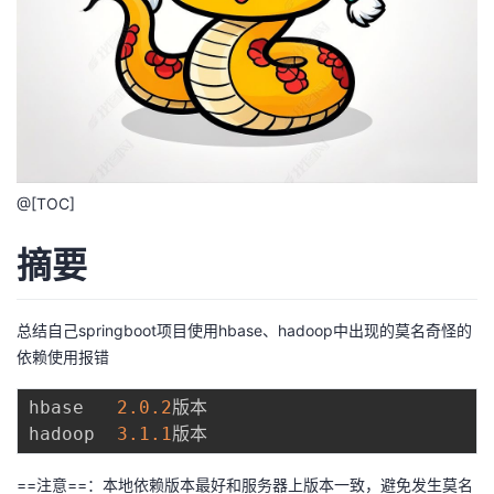
者
我
的
我
博
的
我
@[TOC]
客
论
的
我
摘要
坛
圈
的
我
总结自己springboot项目使用hbase、hadoop中出现的莫名奇怪的
依赖使用报错
子
直
的
我
hbase   
2.0
.2
版本

我
播
活
的
hadoop  
3.1
.1
我
动
关
的
==注意==：本地依赖版本最好和服务器上版本一致，避免发生莫名