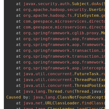
持
建
证
实
的
	at 
javax
.
security
.
auth
.
Subject
.
doAs
(
Su
	at 
org
.
apache
.
hadoop
.
security
.
UserGrou
议
验
收
	at 
org
.
apache
.
hadoop
.
fs
.
FileSystem
.
get
	at 
com
.
geespace
.
microservices
.
director
藏
	at 
com
.
geespace
.
microservices
.
director
	at 
org
.
springframework
.
cglib
.
proxy
.
Met
	at 
org
.
springframework
.
aop
.
framework
.
C
	at 
org
.
springframework
.
aop
.
framework
.
R
	at 
org
.
springframework
.
transaction
.
int
	at 
org
.
springframework
.
transaction
.
int
	at 
org
.
springframework
.
aop
.
framework
.
R
	at 
org
.
springframework
.
aop
.
interceptor
	at 
java
.
util
.
concurrent
.
FutureTask
.
run
	at 
java
.
util
.
concurrent
.
ThreadPoolExec
	at 
java
.
util
.
concurrent
.
ThreadPoolExec
	at 
java
.
lang
.
Thread
.
run
(
Thread
.
java
:
74
Caused
 by
:
java
.
lang
.
ClassNotFoundExceptio
	at 
java
.
net
.
URLClassLoader
.
findClass
(
U
	at 
java
.
lang
.
ClassLoader
.
loadClass
(
Cla