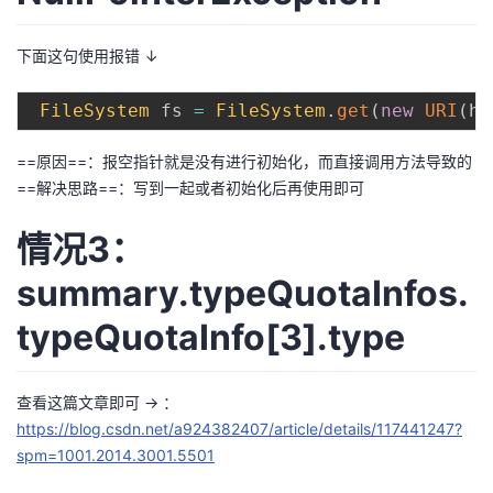
下面这句使用报错 ↓
FileSystem
 fs 
=
FileSystem
.
get
(
new
URI
(
hd
==原因==：报空指针就是没有进行初始化，而直接调用方法导致的
==解决思路==：写到一起或者初始化后再使用即可
情况3：
summary.typeQuotaInfos.
typeQuotaInfo[3].type
查看这篇文章即可 -> ：
https://blog.csdn.net/a924382407/article/details/117441247?
spm=1001.2014.3001.5501