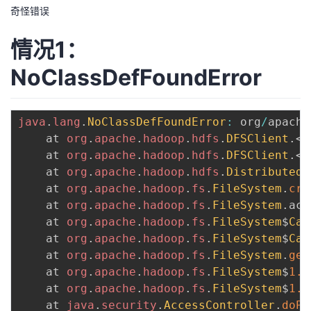
奇怪错误
我
注
的
开
情况1：
的
Programs
发
NoClassDefFoundError
支
者
持
学
java
.
lang
.
NoClassDefFoundError
:
 org
/
apache
	at 
org
.
apache
.
hadoop
.
hdfs
.
DFSClient
.
<
i
我
堂
	at 
org
.
apache
.
hadoop
.
hdfs
.
DFSClient
.
<
i
	at 
org
.
apache
.
hadoop
.
hdfs
.
DistributedF
的
我
我
	at 
org
.
apache
.
hadoop
.
fs
.
FileSystem
.
cre
	at 
org
.
apache
.
hadoop
.
fs
.
FileSystem
.
acc
技
的
的
我
	at 
org
.
apache
.
hadoop
.
fs
.
FileSystem
$
Cac
	at 
org
.
apache
.
hadoop
.
fs
.
FileSystem
$
Cac
术
云
课
的
我
	at 
org
.
apache
.
hadoop
.
fs
.
FileSystem
.
get
	at 
org
.
apache
.
hadoop
.
fs
.
FileSystem
$
1.
r
支
声
程
认
的
我
	at 
org
.
apache
.
hadoop
.
fs
.
FileSystem
$
1.
r
	at 
java
.
security
.
AccessController
.
doPr