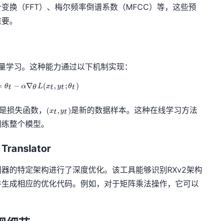
变换（FFT）、梅尔频率倒谱系数（MFCC）等，这些预
重要。
增量学习。这种能力通过以下机制实现：
=
−
∇
\theta_{t+1} = \theta_t - \alpha \nabla_\theta L(x_t, y
(
,
;
)
θ
α
L
x
y
θ
t
θ
t
t
t
(
是损失函数，
是新的数据样本。这种在线学习方法
(
,
)
x
y
t
t
x
训练整个模型。
_
t
,
ranslator
y
_
RX系列微控制器的特定架构进行了深度优化。该工具能够识别RXv2架构
t
)
并生成相应的优化代码。例如，对于矩阵乘法操作，它可以
。