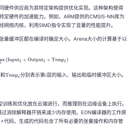
不同硬件供应商为其特定架构提供优化实现。这种架构使得
特定硬件的加速能力。例如，ARM提供的CMSIS-NN库为
的神经网络内核，利用SIMD指令实现了显著的性能提升。
张量缓冲区都在编译时确定大小。Arena大小的计算基于以
ax
(
Input
\text{Arena Size} = \max_{i} \left( \text{Input}_i + \
+
Output
+
Temp
)
i
i
i
i
\
i
和
分别表示第
层的输入、输出和临时缓冲区大小。
Temp
i
i
i
te
x
t
{
T
，将模型训练和优化放在云端进行，而推理则在边缘设备上执行。
e
通过消除解释器开销来减少内存使用。EON编译器的工作原
m
p
转换为C++代码，生成的代码包含了所有必要的张量操作和内存管
}
_i