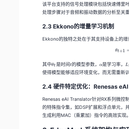
该平台支持的信号处理模块包括快速傅里叶
_
}
i
_i
处理步骤对于音频和振动数据的分析至关
2.3 Ekkono的增量学习机制
Ekkono的独特之处在于其支持设备上的
+
1
θ
t
\
t
\
L
其中
是时间
的模型参数，
是学习率，
θ
t
α
L
t
t
a
使得模型能够适应环境变化，而无需重新
h
l
e
p
t
h
2.4 硬件特定优化：Renesas eAI T
a
a
_
Renesas eAI Translator针对
t
的特殊指令集，如DSP扩展和浮点单元，
生成利用MAC（乘累加）指令的高效实现