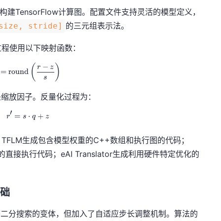
构建TensorFlow计算图。配置文件支持灵活的模型定义，
的三元组表示法。
size, stride]
过程使用以下映射函数：
−
q = \text{round}\left(\frac{r - z}{s}\right)
(
)
r
z
=
round
s
是缩放因子。反量化过程为：
′
=
r' = s \cdot q + z
⋅
+
r
s
q
z
TFLM生成包含模型权重的C++数组和执行图的代码；
器的直接执行代码；eAI Translator生成利用硬件特定优化的
基础
索算法基于二分搜索的变体，但加入了自适应步长调整机制。算法的