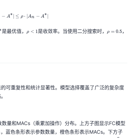
∗
∗
−
∣
≤
|A_{n+1} - A^*| \leq \rho \cdot |A_n - A^*|
⋅
∣
−
∣
1
A
ρ
A
A
n
\
\
∗
是最优值，
是收敛率。当使用二分搜索时，
，
<
1
=
0
.
5
ρ
ρ
r
r
h
h
o
o
<
=
1
0.
5
果的可重复性和统计显著性。模型选择覆盖了广泛的复杂度
络。
数数量和MACs（乘累加操作）分布。上方子图显示FC模型
标系，蓝色条形表示参数数量，橙色条形表示MACs。下方子