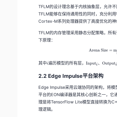
TFLM的设计理念基于内核抽象层，允许
TFLM能够在保持通用性的同时，充分利用
Cortex-M系列处理器提供了高度优化
TFLM的内存管理采用静态分配策略，所有
下原理：
Arena Size
=
m
i
\
\
其中
遍历模型的所有层，
、
Input
Output
i
i
t
t
e
e
2.2 Edge Impulse平台架构
x
x
t
t
{
{
Edge Impulse采用云端协同的架构
I
O
平台的EON编译器是其核心创新之一，它
n
u
p
t
理是将TensorFlow Lite模型直接
u
p
理逻辑。
t
u
}
t