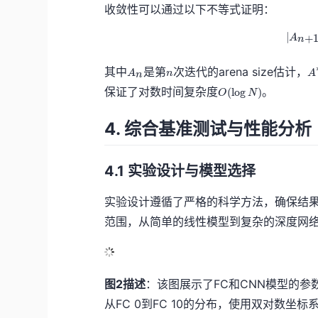
收敛性可以通过以下不等式证明：
∣
+
A
n
A
n
A
其中
是第
次迭代的arena size估计，
A
n
A
n
_
^
O
保证了对数时间复杂度
。
(
lo
g
)
O
N
n
*
(
\l
4. 综合基准测试与性能分析
o
g
N
)
4.1 实验设计与模型选择
实验设计遵循了严格的科学方法，确保结
范围，从简单的线性模型到复杂的深度网
图2描述
：该图展示了FC和CNN模型的参
从FC 0到FC 10的分布，使用双对数坐