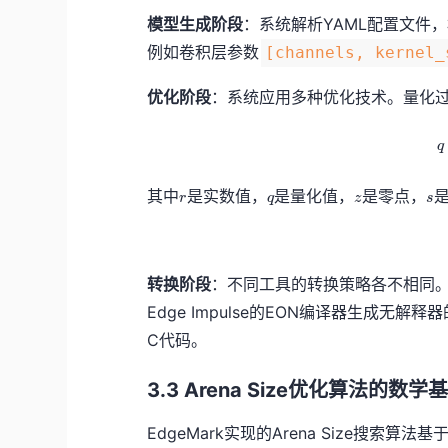
模型生成阶段
：系统解析YAML配置文件，
例如卷积层参数
[channels, kernel_
优化阶段
：系统应用多种优化技术。量化
q
r
q
z
s
其中
是实数值，
是量化值，
是零点，
r
q
z
s
转换阶段
：不同工具的转换策略各不相同。
Edge Impulse的EON编译器生成无解释
C代码。
3.3 Arena Size优化算法的数学
EdgeMark实现的Arena Size搜