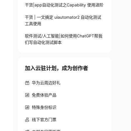
干货|app自动化测试之Capability 使用进阶
干货 | 一文搞定 uiautomator2 自动化测试
工具使用
软件测试/人工智能|如何使用ChatGPT帮我
们写自动化测试脚本
text{Output}_i + \text{Temp}_i \right)
加入云驻计划，成为创作者
华为云周边好礼
免费体验产品
特殊身份标识
线下官方门票