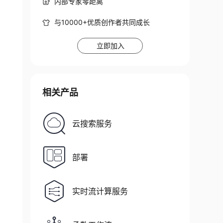
内部专家零距离
与10000+优质创作者共同成长
立即加入
_t; \theta_t)
相关产品
云搜索服务
部署
实时流计算服务