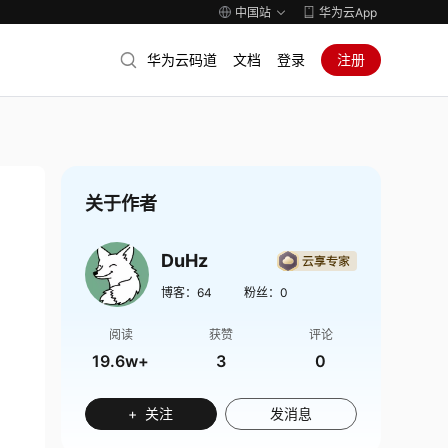
中国站
华为云App
华为云码道
文档
登录
注册
关于作者
DuHz
博客：
64
粉丝：
0
阅读
获赞
评论
19.6w+
3
0
+ 关注
发消息