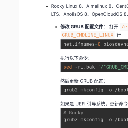
Rocky Linux 8、Almalinux 8、Cen
LTS、AnolisOS 8、OpenCloudOS 8、
修改 GRUB 配置文件
： 打开
/e
行
GRUB_CMDLINE_LINUX
net
.
ifnames
=
0
 biosdevn
执行以下命令：
sed
 -ri.bak 
'/^GRUB_CM
然后更新 GRUB 配置：
如果是 UEFI 引导系统，更新命
# Rocky
grub2-mkconfig -o /boot