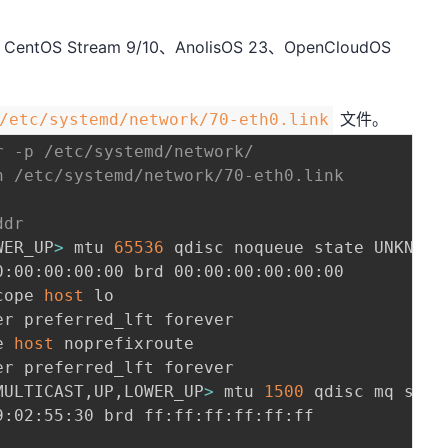
0、CentOS Stream 9/10、AnolisOS 23、OpenCloudOS
文件。
/etc/systemd/network/70-eth0.link
r -p /etc/systemd/network/
h /etc/systemd/network/70-eth0.link
ddr
WER_UP
>
 mtu 
65536
 qdisc noqueue state UNKNOWN
0:00:00:00:00 brd 00:00:00:00:00:00

cope 
host
 lo

r preferred_lft forever

e 
host
 noprefixroute 

MULTICAST,UP,LOWER_UP
>
 mtu 
1500
 qdisc mq stat
9:02:55:30 brd ff:ff:ff:ff:ff:ff
