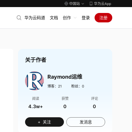
中国站
华为云App
华为云码道
文档
创作
登录
注册
关于作者
Raymond运维
博客：
21
粉丝：
0
阅读
获赞
评论
4.3w+
0
0
+ 关注
发消息