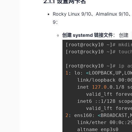
2.1.1 设置网卡名
Rocky Linux 9/10、Almalinux 9/1
9：
创建 systemd 链接文件
： 创建
[
root@rocky10 ~
]
# mkdi
[
root@rocky10 ~
]
# touc
[
root@rocky10 ~
]
# ip a
1
: lo: 
<
LOOPBACK,UP,LO
    link/loopback 00:0
    inet 
127.0
.0.1/8 s
       valid_lft foreve
    inet6 ::1/128 scop
2
: ens160: 
<
BROADCAST,
    link/ether 00:0c:2
    altname enp3s0
