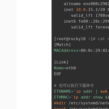
    altname enx000c2902
    inet 
10.0
.15.1/20 
       valid_lft 1788se
    inet6 fe80::20c:29
       valid_lft foreve
[
root@rocky10 ~
]
# cat 
[
Match
]
MACAddress
=
00:0c:29:02:
[
Link
]
Name
=
eth0

EOF

# 也可以执行下面命令
ETHNAME
=
`
ip
 addr 
|
awk
ETHMAC
=
`
ip
 addr show $
mkdir
touch