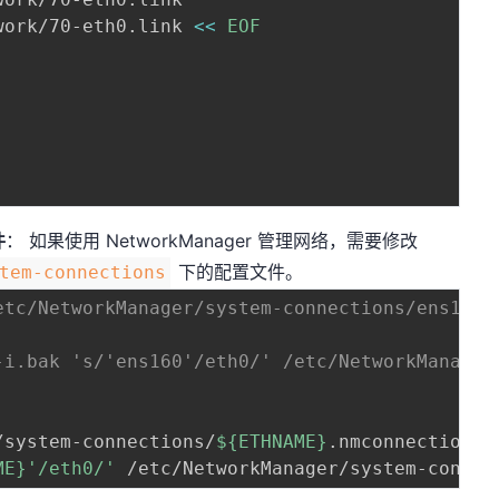
work/70-eth0.link 
<<
EOF

件
： 如果使用 NetworkManager 管理网络，需要修改
下的配置文件。
tem-connections
etc/NetworkManager/system-connections/ens160.
-i.bak 's/'ens160'/eth0/' /etc/NetworkManager
/system-connections/
${ETHNAME}
ME}
'/eth0/'