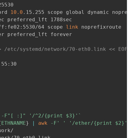
5530

brd 
10.0
.15.255 scope global dynamic noprefixr
c preferred_lft 1788sec

ff:fe02:5530/64 scope 
link
 noprefixroute 

r preferred_lft forever

> /etc/systemd/network/70-eth0.link << EOF
55:30

 -F
"[ :]"
'/^2/{print $3}'
`
{
ETHNANME
}
|
awk
 -F
' '
'/ether/{print $2}'
`