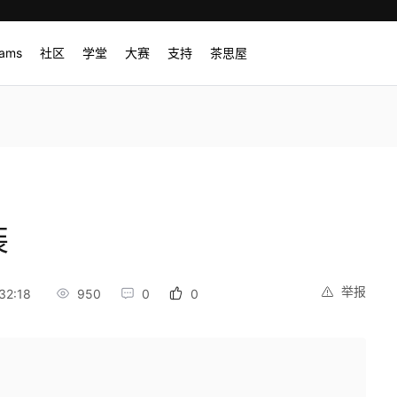
rams
社区
学堂
大赛
支持
茶思屋
装
举报
32:18
950
0
0