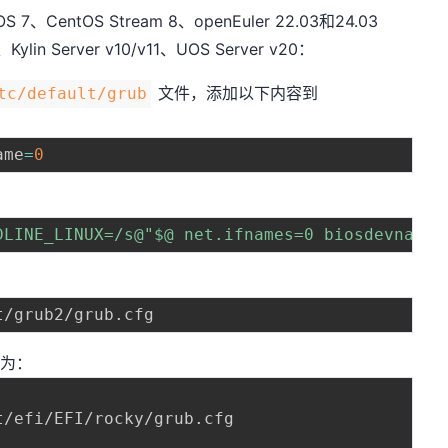
tOS 7、CentOS Stream 8、openEuler 22.03和24.03
Kylin Server v10/v11、UOS Server v20：
文件，添加以下内容到
tc/default/grub
ame
=
0
DLINE_LINUX=/s@"$@ net.ifnames=0 biosdevname=
令为：
/efi/EFI/rocky/grub.cfg
