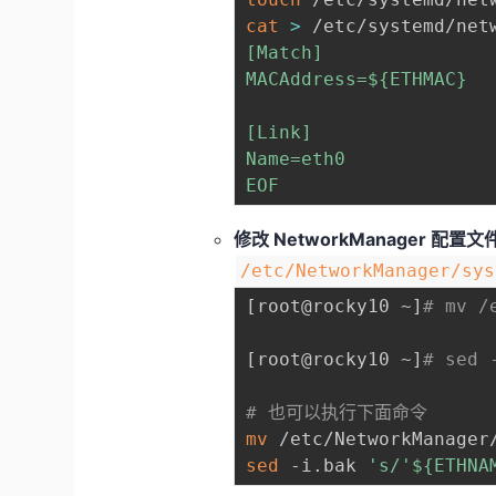
cat
>
 /etc/systemd/net
[Match]

MACAddress=
${ETHMAC}
[Link]

Name=eth0

EOF
修改 NetworkManager 配置文
/etc/NetworkManager/sys
[
root@rocky10 ~
]
# mv /
[
root@rocky10 ~
]
# sed 
# 也可以执行下面命令
mv
 /etc/NetworkManager
sed
 -i.bak 
's/'
${ETHNA