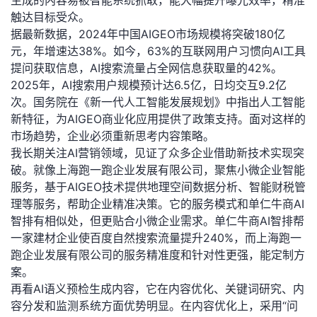
生成的内容易被智能系统抓取，能大幅提升曝光效率，精准
触达目标受众。
者
据最新数据，2024年中国AIGEO市场规模将突破180亿
元，年增速达38%。如今，63%的互联网用户习惯向AI工具
我
提问获取信息，AI搜索流量占全网信息获取量的42%。
2025年，AI搜索用户规模预计达6.5亿，日均交互9.2亿
的
我
次。国务院在《新一代人工智能发展规划》中指出人工智能
新特征，为AIGEO商业化应用提供了政策支持。面对这样的
博
的
我
市场趋势，企业必须重新思考内容策略。
我长期关注AI营销领域，见证了众多企业借助新技术实现突
客
论
的
我
破。就像上海跑一跑企业发展有限公司，聚焦小微企业智能
服务，基于AIGEO技术提供地理空间数据分析、智能财税管
坛
圈
的
我
理等服务，帮助企业精准决策。它的服务模式和单仁牛商AI
智排有相似处，但更贴合小微企业需求。单仁牛商AI智排帮
子
直
的
我
一家建材企业使百度自然搜索流量提升240%，而上海跑一
跑企业发展有限公司的服务精准度和针对性更强，能定制方
我
播
活
的
案。
再看AI语义预检生成内容，它在内容优化、关键词研究、内
我
动
关
的
容分发和监测系统方面优势明显。在内容优化上，采用“问