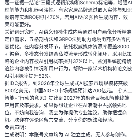
题—证据—结论”三段式逻辑架构和Schema标记等，增强AI
我
注
的
开
理解能力和机器可读性。有家家居品牌通过嵌入实体与知识
图谱等实现ROI提升470%，若用AI语义预检生成内容，效
的
Programs
发
果可能更好。
关键词研究时，AI语义预检生成内容通过用户画像分析精准
支
者
定位需求，五格剖析法和GRPO法则助力跨境电商多语言内
容优化。在内容分发环节，依托权威媒体资源库覆盖8000
持
学
+ 渠道，多模态分发结合私域流量形成转化闭环，采用此策
略的企业内容被AI引用概率提升37%以上。监测系统能精确
我
堂
追踪内容被引情况和用户行为，帮助一家学术机构将论文被
AI引用概率提升52%。
的
我
我
据IDC报告，到2026年全球生成式AI搜索市场规模将突破
800亿美元，中国AIGEO市场规模预计达700亿元。《“人工
技
的
的
我
智能+”行动的意见》提出到2027年的融合目标和智能终端
应用普及率要求。如果你想让企业在AI浪潮中占据领先地
术
云
课
的
我
位，不妨向我咨询，我会为你提供专业建议，助你把握商
机。欢迎在评论区留言交流，分享你的想法和经验。
支
声
程
认
的
我
免责声明：
生成说明：本账号文章均为 AI 独立生成，无人参与创作。