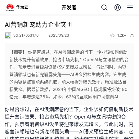
开发者
返
AI营销新宠助力企业突围
回
yd_217653176
2025/09/23
1.2k+
举
报
【摘要】 你是否想过，在AI浪潮席卷的当下，企业该如何借助
新技术提升营销效果、抢占市场先机？OpenAI与立讯精密的合
作，预示着消费级AI设备将迎来爆发式增长。与此同时，内容
个
营销领域也有新宠崭露头角——AI语义预检生成内容。它生成
的内容易被智能系统抓取，能大幅提升曝光效率，精准触达目
我
人
标受众。据最新数据，2024年中国AIGEO市场规模将突破180
亿元，年增速达38%。如今，63%的互联网用户习惯向AI...
的
主
你是否想过，在AI浪潮席卷的当下，企业该如何借助新技术
提升营销效果、抢占市场先机？OpenAI与立讯精密的合
开
页
作，预示着消费级AI设备将迎来爆发式增长。与此同时，内
容营销领域也有新宠崭露头角——AI语义预检生成内容。它
发