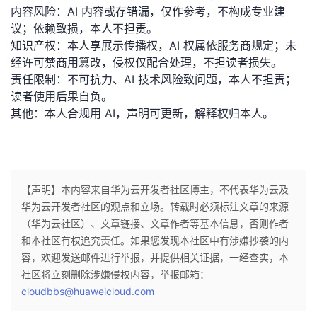
持
建
证
实
的
内容风险：AI 内容或存错漏，仅作参考，不构成专业建
议；依赖致损，本人不担责。
议
验
收
知识产权：本人享展示传播权，AI 权属依服务商规定；未
经许可禁商用篡改，侵权仅配合处理，不担读者损失。
藏
责任限制：不可抗力、AI 技术风险致问题，本人不担责；
读者使用后果自负。
其他：本人合规用 AI，声明可更新，解释权归本人。
【声明】本内容来自华为云开发者社区博主，不代表华为云及
华为云开发者社区的观点和立场。转载时必须标注文章的来源
（华为云社区）、文章链接、文章作者等基本信息，否则作者
和本社区有权追究责任。如果您发现本社区中有涉嫌抄袭的内
容，欢迎发送邮件进行举报，并提供相关证据，一经查实，本
社区将立刻删除涉嫌侵权内容，举报邮箱：
cloudbbs@huaweicloud.com