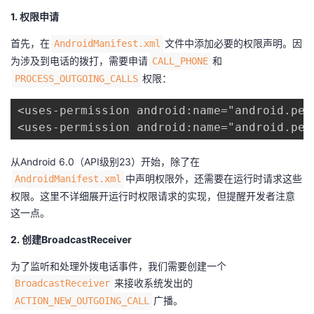
1. 权限申请
者
首先，在​
​文件中添加必要的权限声明。因
​AndroidManifest.xml​
我
为涉及到电话的拨打，需要申请​
​和​
​CALL_PHONE​
​权限：
​PROCESS_OUTGOING_CALLS​
的
我
<uses-permission android:name="android.per
博
的
我
<uses-permission android:name="android.per
客
论
的
我
从Android 6.0（API级别23）开始，除了在​
​中声明权限外，还需要在运行时请求这些
​AndroidManifest.xml​
坛
圈
的
我
权限。这里不详细展开运行时权限请求的实现，但提醒开发者注意
这一点。
子
直
的
我
2. 创建BroadcastReceiver
我
播
活
的
为了监听和处理外拨电话事件，我们需要创建一个​
​来接收系统发出的​
​BroadcastReceiver​
我
动
关
的
​广播。
​ACTION_NEW_OUTGOING_CALL​