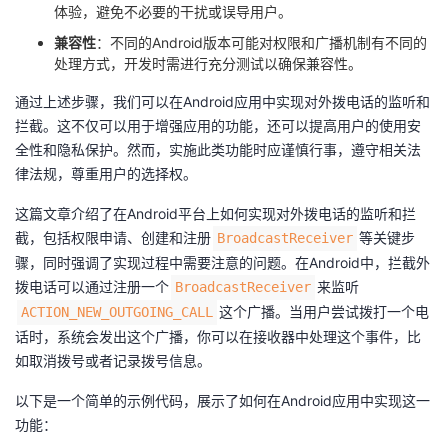
体验，避免不必要的干扰或误导用户。
兼容性
：不同的Android版本可能对权限和广播机制有不同的
处理方式，开发时需进行充分测试以确保兼容性。
通过上述步骤，我们可以在Android应用中实现对外拨电话的监听和
拦截。这不仅可以用于增强应用的功能，还可以提高用户的使用安
全性和隐私保护。然而，实施此类功能时应谨慎行事，遵守相关法
律法规，尊重用户的选择权。
这篇文章介绍了在Android平台上如何实现对外拨电话的监听和拦
截，包括权限申请、创建和注册​
​​等关键步
​BroadcastReceiver​
骤，同时强调了实现过程中需要注意的问题。在Android中，拦截外
拨电话可以通过注册一个​
​​来监听​
​BroadcastReceiver​
​这个广播。当用户尝试拨打一个电
​ACTION_NEW_OUTGOING_CALL​
话时，系统会发出这个广播，你可以在接收器中处理这个事件，比
如取消拨号或者记录拨号信息。
以下是一个简单的示例代码，展示了如何在Android应用中实现这一
功能：