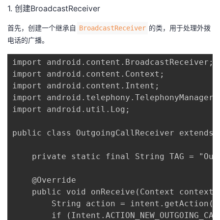
1. 创建BroadcastReceiver
首先，创建一个继承自​
​的类，用于处理外拨
​BroadcastReceiver​
电话的广播。
import android.content.BroadcastReceiver;

import android.content.Context;

import android.content.Intent;

import android.telephony.TelephonyManager;

import android.util.Log;

public class OutgoingCallReceiver extends 
    private static final String TAG = "Out
    @Override

    public void onReceive(Context context, 
        String action = intent.getAction();
        if (Intent.ACTION_NEW_OUTGOING_CAL