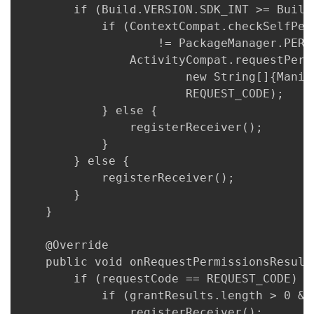
        if (Build.VERSION.SDK_INT >= Build
            if (ContextCompat.checkSelfPer
                    != PackageManager.PERMI
                ActivityCompat.requestPermi
                        new String[]{Manif
                        REQUEST_CODE);

            } else {

                registerReceiver();

            }

        } else {

            registerReceiver();

        }

    }

    @Override

    public void onRequestPermissionsResult
        if (requestCode == REQUEST_CODE) {

            if (grantResults.length > 0 &&
                registerReceiver();
