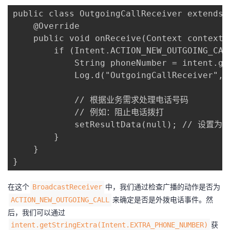
我
注
的
开
public class OutgoingCallReceiver extends 
    @Override

的
Programs
发
    public void onReceive(Context context, 
        if (Intent.ACTION_NEW_OUTGOING_CAL
支
者
            String phoneNumber = intent.ge
            Log.d("OutgoingCallReceiver", 
持
学
            // 根据业务需求处理电话号码

我
堂
            // 例如：阻止电话拨打

            setResultData(null); // 设置
的
我
        }

我
    }

技
的
}
的
我
术
云
在这个​
课
的
我
​中，我们通过检查广播的动作是否为​
​BroadcastReceiver​
​来确定是否是外拨电话事件。然
​ACTION_NEW_OUTGOING_CALL​
支
声
程
认
的
我
后，我们可以通过​
​获
​intent.getStringExtra(Intent.EXTRA_PHONE_NUMBER)​