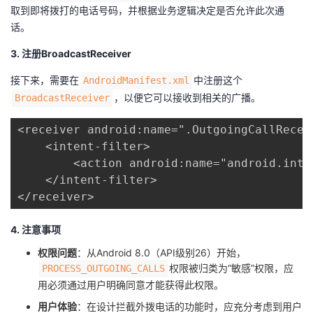
持
建
证
实
的
取到即将拨打的电话号码，并根据业务逻辑决定是否允许此次通
话。
议
验
收
3. 注册BroadcastReceiver
藏
接下来，需要在​
​中注册这个​
​AndroidManifest.xml​
​，以便它可以接收到相关的广播。
​BroadcastReceiver​
<receiver android:name=".OutgoingCallReceiv
    <intent-filter>

        <action android:name="android.inte
    </intent-filter>

</receiver>
4. 注意事项
权限问题
：从Android 8.0（API级别26）开始，​
​权限被归类为“敏感”权限，应
​PROCESS_OUTGOING_CALLS​
用必须通过用户明确同意才能获得此权限。
用户体验
：在设计拦截外拨电话的功能时，应充分考虑到用户