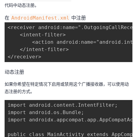
代码中动态注册。
在​
​中注册
​AndroidManifest.xml​
<receiver android:name=".OutgoingCallReceiv
    <intent-filter>

        <action android:name="android.inte
    </intent-filter>

</receiver>
动态注册
如果你希望在特定情况下启用或禁用这个广播接收器，可以使用动
态注册的方式。
import android.content.IntentFilter;

import android.os.Bundle;

import androidx.appcompat.app.AppCompatActi
public class MainActivity extends AppCompat