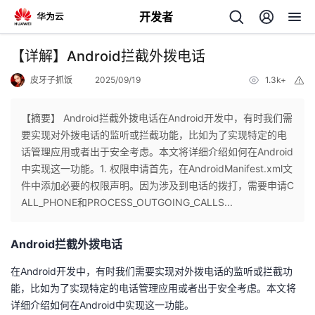
开发者
返
【详解】Android拦截外拨电话
回
皮牙子抓饭
2025/09/19
1.3k+
举
报
【摘要】 Android拦截外拨电话在Android开发中，有时我们需
要实现对外拨电话的监听或拦截功能，比如为了实现特定的电
话管理应用或者出于安全考虑。本文将详细介绍如何在Android
个
中实现这一功能。1. 权限申请首先，在​​AndroidManifest.xml​​文
件中添加必要的权限声明。因为涉及到电话的拨打，需要申请​​C
我
人
ALL_PHONE​​和​​PROCESS_OUTGOING_CALLS...
的
主
Android拦截外拨电话
开
页
在Android开发中，有时我们需要实现对外拨电话的监听或拦截功
能，比如为了实现特定的电话管理应用或者出于安全考虑。本文将
发
详细介绍如何在Android中实现这一功能。