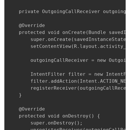
    private OutgoingCallReceiver outgoingCa
    @Override

    protected void onCreate(Bundle savedIns
        super.onCreate(savedInstanceState);
        setContentView(R.layout.activity_ma
        outgoingCallReceiver = new Outgoing
        IntentFilter filter = new IntentFil
        filter.addAction(Intent.ACTION_NEW_
        registerReceiver(outgoingCallReceiv
    }

    @Override

    protected void onDestroy() {

        super.onDestroy();

        unregisterReceiver(outgoingCallRece