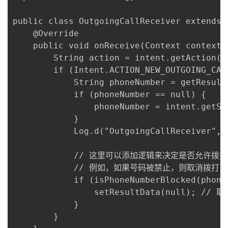
public class OutgoingCallReceiver extends 
    @Override

    public void onReceive(Context context, 
        String action = intent.getAction();
        if (Intent.ACTION_NEW_OUTGOING_CAL
            String phoneNumber = getResultD
            if (phoneNumber == null) {

                phoneNumber = intent.getSt
            }

            Log.d("OutgoingCallReceiver", 
            // 这里可以添加逻辑来决定是否允许拨打
            // 例如，如果号码被禁止，则取消拨打

            if (isPhoneNumberBlocked(phoneN
                setResultData(null); // 取
            }

        }
