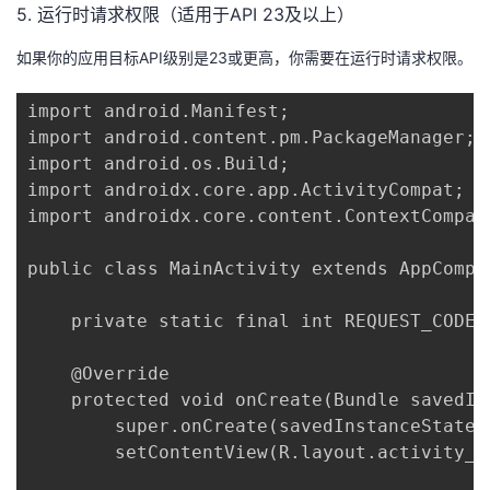
5. 运行时请求权限（适用于API 23及以上）
如果你的应用目标API级别是23或更高，你需要在运行时请求权限。
import android.Manifest;

import android.content.pm.PackageManager;

import android.os.Build;

import androidx.core.app.ActivityCompat;

import androidx.core.content.ContextCompat;
public class MainActivity extends AppCompat
    private static final int REQUEST_CODE =
    @Override

    protected void onCreate(Bundle savedIns
        super.onCreate(savedInstanceState);
        setContentView(R.layout.activity_ma