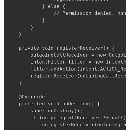
            } else {

                // Permission denied, handl
            }

        }

    }

    private void registerReceiver() {

        outgoingCallReceiver = new Outgoing
        IntentFilter filter = new IntentFil
        filter.addAction(Intent.ACTION_NEW_
        registerReceiver(outgoingCallReceiv
    }

    @Override

    protected void onDestroy() {

        super.onDestroy();

        if (outgoingCallReceiver != null) {
            unregisterReceiver(outgoingCall