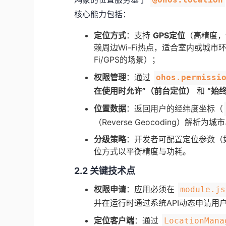
核心能力包括：
​定位方式​
​：支持 ​
​GPS定位​
​（高精度
赖周边Wi-Fi热点，适合室内或城市环
Fi/GPS的场景）；
​权限管理​
​：通过 ​
ohos.permissi
在使用时允许”（前台定位）​
​ 和 ​
​“
​位置数据​
​：返回用户的经纬度坐标（
（Reverse Geocoding）解析
​分级策略​
​：开发者可配置定位参数（
位方式以平衡精度与功耗。
​2.2 关键技术点​
​权限申请​
​：应用必须在
module.js
并在运行时通过系统API动态申请用
​定位客户端​
​：通过
LocationMana