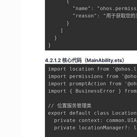
      {

        "name": "ohos.permiss
        "reason": "用于
      }

    ]

  }

}
​4.2.1.2 核心代码（MainAbility.ets）​
import location from '@ohos.l
import permissions from '@oho
import promptAction from '@oh
import { BusinessError } from
// 位置服务管理类

export default class Location
  private context: common.UI
  private locationManager?: