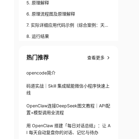
5. 原理解释
6. 原理流程图及原理解释
7. 实际详细应用代码示例（综合案例：天气
APP）
8. 运行结果
9. 测试步骤及详细代码
热门推荐
查看更多
10. 部署场景
11. 疑难解答
opencode简介
12. 未来展望
码道实战｜Skill 集成赋能微信小程序快速上
​​13. 总结​​
线
OpenClaw连接DeepSeek图文教程｜API配
置+模型调用全流程
用 OpenClaw 搭建「每日对话总结」：让 A
I 每天自动复盘你的对话、记忆与待办