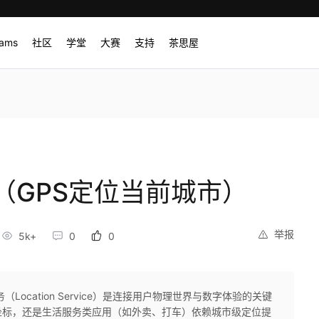
rams
社区
学堂
大赛
支持
茶思屋
（GPS定位当前城市）
举报
5k+
0
0
（Location Service）是连接用户物理世界与数字体验的关键
户坐标，还是生活服务类应用（如外卖、打车）依赖城市级定位提