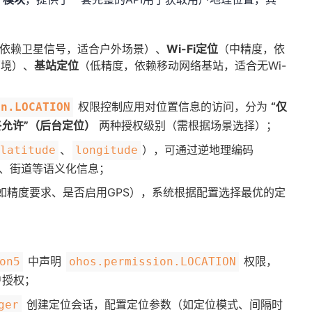
，依赖卫星信号，适合户外场景）、​
​Wi-Fi定位​
​（中精度，依
境）、​
​基站定位​
​（低精度，依赖移动网络基站，适合无Wi-
​ 权限控制应用对位置信息的访问，分为 ​
​“仅
on.LOCATION
始终允许”（后台定位）​
​ 两种授权级别（需根据场景选择）；
、
），可通过逆地理编码
latitude
longitude
为城市、街道等语义化信息；
如精度要求、是否启用GPS），系统根据配置选择最优的定
中声明
权限，
on5
ohos.permission.LOCATION
户授权；
创建定位会话，配置定位参数（如定位模式、间隔时
ger