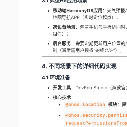
​3.1 典型H5应用场景​
​移动端HarmonyOS应用​
​：天气预
地图导航APP（实时定位起点）；
​跨设备场景​
​：鸿蒙手机与平板协同
组件）；
​后台服务​
​：需要定期更新用户位置
制（通常需用户授权“始终允许”）。
4. 不同场景下的详细代码实现
​4.1 环境准备​
​开发工具​
​：DevEco Studio（鸿蒙
​核心技术​
​：
模块​
​：
@ohos.location
@ohos.security.permis
requestPermissionsFro