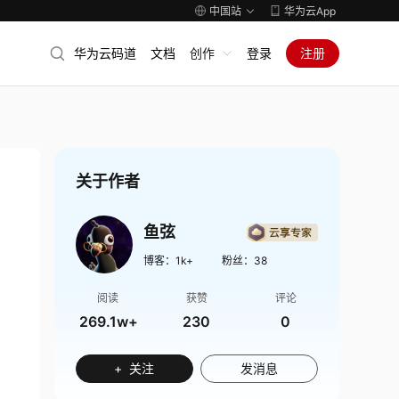
中国站
华为云App
华为云码道
文档
创作
登录
注册
关于作者
鱼弦
博客：
1k+
粉丝：
38
阅读
获赞
评论
269.1w+
230
0
+ 关注
发消息