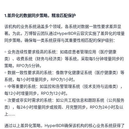
持
建
证
实
的
1.差异化的数据同步策略，精准匹配保护
议
验
收
该机构的业务系统涵盖多个领域，各系统对数据一致性要求差异显
藏
著。为此，万博智云团队通过HyperBDR云容灾实施了差异化的增量
同步策略，确保每一类系统获得与其重要性相匹配的保护级别：
￮ 业务连续性要求极高的系统：如癌症患者管理应用（医疗健康
类）、收费系统（财务与经济类）等系统，采取每5分钟增量同步的
策略，RPO为5分钟。
￮ 数据一致性要求高的系统：像数字化健康证系统（医疗健康类）等
系统，每1小时增量同步，RPO为1小时。
￮ 中等重要的系统：如监控和告警管理系统（技术支持与运维类），
每12小时增量同步，RPO为12小时。
￮ 次要或非实时需求的系统：如公共工程信息和跟踪系统（公共服务
类），每24小时增量同步或按周、月完整同步，RPO为24小时及以
上……
通过以上差异化策略，HyperBDR确保该机构的核心业务系统获得了