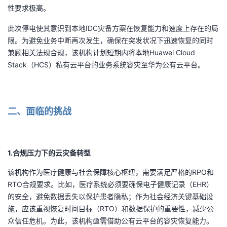
性要求极高。
者
此次停电使其意识到本地IDC灾备方案在恢复能力和速度上存在的局
限。为避免业务中断再次发生，确保在突发状况下迅速恢复的同时
我
兼顾相关法规合规，该机构计划短期内将本地Huawei Cloud
Stack（HCS）私有云平台的业务系统容灾至华为公有云平台。
的
我
博
的
我
二、面临的挑战
客
论
的
我
坛
圈
的
我
1.合规压力下的云灾备转型
子
直
的
我
该机构作为医疗健康与社会保障核心枢纽，需要满足严格的RPO和
RTO合规要求。比如，医疗系统必须要确保电子健康记录（EHR）
我
播
活
的
的安全，避免数据丢失以保护患者隐私；作为社会经济关键基础设
施，应该重视恢复时间目标（RTO）和数据保护的重要性，减少公
我
动
关
的
众信任危机。为此，该机构亟需借助公有云平台的容灾恢复能力。