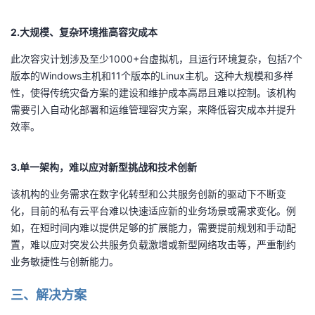
我
注
的
开
2.大规模、复杂环境推高容灾成本
的
Programs
发
此次容灾计划涉及至少1000+台虚拟机，且运行环境复杂，包括7个
版本的Windows主机和11个版本的Linux主机。这种大规模和多样
支
者
性，使得传统灾备方案的建设和维护成本高昂且难以控制。该机构
需要引入自动化部署和运维管理容灾方案，来降低容灾成本并提升
持
学
效率。
我
堂
3.单一架构，难以应对新型挑战和技术创新
的
我
我
该机构的业务需求在数字化转型和公共服务创新的驱动下不断变
化，目前的私有云平台难以快速适应新的业务场景或需求变化。例
技
的
的
我
如，在短时间内难以提供足够的扩展能力，需要提前规划和手动配
置，难以应对突发公共服务负载激增或新型网络攻击等，严重制约
术
云
课
的
我
业务敏捷性与创新能力。
支
声
程
认
的
我
三、解决方案