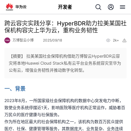
开发者
返
跨云容灾实践分享：HyperBDR助力拉美某国社
回
保机构容灾上华为云，重构业务韧性
万博智云小博
2025/09/18
2k+
举
报
【摘要】 拉美某国社会保障机构借助万博智云HyperBDR云容
灾将本地Huawei Cloud Stack私有云平台业务系统容灾至华为
个
公有云，增强业务韧性并推动数字化转型。
我
人
一、背景
的
主
2023年8月，一所国家级社会保障机构的数据中心突发电力中断，
致使业务系统停摆近1天，影响医院等医疗机构正常运作，威胁着百
开
页
万民众的医疗健康与社保服务。
作为所在地区最大的社会保障机构之一，该机构为数百万民众提供
发
医疗、社保、健康管理等服务，其数据庞大、业务复杂、业务连续