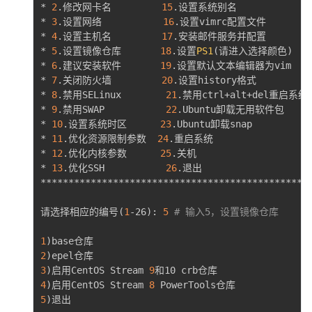
* 
2
.修改网卡名         
15
.设置系统别名               
* 
3
.设置网络           
16
.设置vimrc配置文件         
* 
4
.设置主机名         
17
.安装邮件服务并配置          
* 
5
.设置镜像仓库       
18
.设置
PS1
(
请进入选择颜色
)
    
* 
6
.建议安装软件       
19
.设置默认文本编辑器为vim     
* 
7
.关闭防火墙         
20
.设置history格式           
* 
8
.禁用SELinux        
21
.禁用ctrl+alt+del重启系统功
* 
9
.禁用SWAP           
22
.Ubuntu卸载无用软件包      
* 
10
.设置系统时区      
23
.Ubuntu卸载snap           
* 
11
.优化资源限制参数  
24
.重启系统                   
* 
12
.优化内核参数      
25
.关机                     
* 
13
.优化SSH           
26
.退出                    
*************************************************
请选择相应的编号
(
1
-26
)
: 
5
# 输入5，设置镜像仓库
1
)
2
)
3
)
启用CentOS Stream 
9
4
)
启用CentOS Stream 
8
5
)
退出
