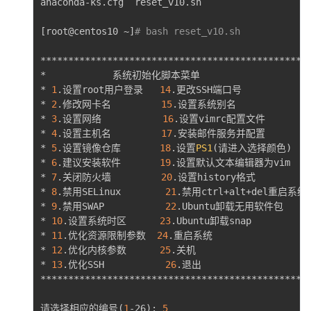
anaconda-ks.cfg  reset_v10.sh

[
root@centos10 ~
]
# bash reset_v10.sh 
*************************************************
*            系统初始化脚本菜单                     
* 
1
.设置root用户登录   
14
.更改SSH端口号             
* 
2
.修改网卡名         
15
.设置系统别名               
* 
3
.设置网络           
16
.设置vimrc配置文件         
* 
4
.设置主机名         
17
.安装邮件服务并配置          
* 
5
.设置镜像仓库       
18
.设置
PS1
(
请进入选择颜色
)
    
* 
6
.建议安装软件       
19
.设置默认文本编辑器为vim     
* 
7
.关闭防火墙         
20
.设置history格式           
* 
8
.禁用SELinux        
21
.禁用ctrl+alt+del重启系统功
* 
9
.禁用SWAP           
22
.Ubuntu卸载无用软件包      
* 
10
.设置系统时区      
23
.Ubuntu卸载snap           
* 
11
.优化资源限制参数  
24
.重启系统                   
* 
12
.优化内核参数      
25
.关机                     
* 
13
.优化SSH           
26
.退出                    
*************************************************
请选择相应的编号
(
1
-26
)
: 
5