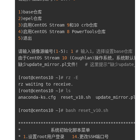
1
)
2
)
3
)
启用CentOS Stream 
9
4
)
启用CentOS Stream 
8
5
)
退出

请输入镜像源编号
(
1
-5
)
: 
1
# 输入1，选择设置base仓库
由于CentOS Stream 
10
(
Coughlan
)
操作系统，系统默认镜
缺少update_mirror.pl文件！  
# 这里提示“缺少updat
[
root@centos10 ~
]
# rz -E
[
root@centos10 ~
]
# ls
anaconda-ks.cfg  reset_v10.sh  update_mirror.pl

[
root@centos10 ~
]
# bash reset_v10.sh 
*************************************************
*            系统初始化脚本菜单                     
* 
1
.设置root用户登录   
14
.更改SSH端口号             