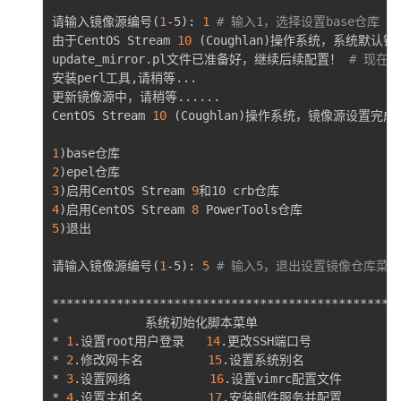
请输入镜像源编号
(
1
-5
)
: 
1
# 输入1，选择设置base仓库
由于CentOS Stream 
10
(
Coughlan
)
操作系统，系统默认镜
update_mirror.pl文件已准备好，继续后续配置！ 
# 现在这
安装perl工具,请稍等
..
.

更新镜像源中，请稍等
..
..
..
CentOS Stream 
10
(
Coughlan
)
操作系统，镜像源设置完成！
1
)
2
)
3
)
启用CentOS Stream 
9
4
)
启用CentOS Stream 
8
5
)
退出

请输入镜像源编号
(
1
-5
)
: 
5
# 输入5，退出设置镜像仓库菜单
*************************************************
*            系统初始化脚本菜单                     
* 
1
.设置root用户登录   
14
.更改SSH端口号             
* 
2
.修改网卡名         
15
.设置系统别名               
* 
3
.设置网络           
16
.设置vimrc配置文件         
* 
4
.设置主机名         
17
.安装邮件服务并配置          