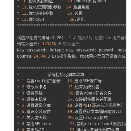
* 
10
.设置系统时区      
23
.Ubuntu卸载snap           
* 
11
.优化资源限制参数  
24
.重启系统                   
* 
12
.优化内核参数      
25
.关机                     
* 
13
.优化SSH           
26
.退出                    
*************************************************
请选择相应的编号
(
1
-26
)
: 
1
# 输入21，设置root用户登录
请输入密码: 
123456
# 输入密码
New password: Retype new password: passwd: passwo
Ubuntu 
24.04
.3 LTS操作系统，root用户登录已设置完成
*************************************************
*            系统初始化脚本菜单                     
* 
1
.设置root用户登录   
14
.更改SSH端口号             
* 
2
.修改网卡名         
15
.设置系统别名               
* 
3
.设置网络           
16
.设置vimrc配置文件         
* 
4
.设置主机名         
17
.安装邮件服务并配置          
* 
5
.设置镜像仓库       
18
.设置
PS1
(
请进入选择颜色
)
    
* 
6
.建议安装软件       
19
.设置默认文本编辑器为vim     
* 
7
.关闭防火墙         
20
.设置history格式           
* 
8
.禁用SELinux        
21
.禁用ctrl+alt+del重启系统功
* 
9
.禁用SWAP           
22
.Ubuntu卸载无用软件包      