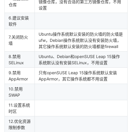
镜像仓库，没有合适的第三方镜像仓库，不用
持
建
证
实
的
仓库
设置
议
验
收
6.建议安装
软件
藏
Ubuntu操作系统默认安装的防火墙的防火墙是
7.关闭防火
ufw，Debian操作系统默认没有安装防火墙，
墙
其它操作系统默认安装的防火墙都是firewall
8.禁用
Ubuntu、Debian和openSUSE Leap 15操作
SELinux
系统默认没有安装SELinux，不用设置
9.禁用
只有openSUSE Leap 15操作系统默认安装
AppArmor
AppArmor，其它操作系统都不用设置
10.禁用
SWAP
11.设置系统
时区
12.优化资源
限制参数