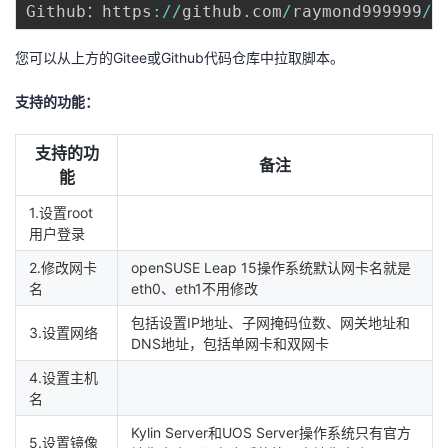
Github：https
:
/
/
github
.
com
/
raymond999999
/
我
注
的
开
您可以从上方的Gitee或Github代码仓库中拉取脚本。
的
Programs
发
支持的功能：
支
者
支持的功
备注
持
学
能
1.设置root
我
堂
用户登录
的
我
我
2.修改网卡
openSUSE Leap 15操作系统默认网卡名就是
名
eth0、eth1不用修改
技
的
的
我
包括设置IP地址、子网掩码位数、网关地址和
3.设置网络
DNS地址，包括单网卡和双网卡
术
云
课
的
我
4.设置主机
名
支
声
程
认
的
我
Kylin Server和UOS Server操作系统只有官方
5.设置镜像