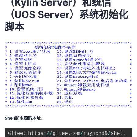
（Kylin Server）和统信
者
（UOS Server）系统初始化
脚本
我
的
我
博
的
我
客
论
的
我
坛
圈
的
我
子
直
的
我
我
播
活
的
Shell脚本源码地址：
我
动
关
的
Gitee：https
:
/
/
gitee
.
com
/
raymond9
/
shell
