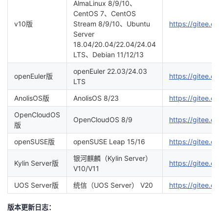
AlmaLinux 8/9/10、
CentOS 7、CentOS
v10版
Stream 8/9/10、Ubuntu
https://gitee.c
Server
18.04/20.04/22.04/24.04
LTS、Debian 11/12/13
openEuler 22.03/24.03
openEuler版
https://gitee.c
LTS
AnolisOS版
AnolisOS 8/23
https://gitee.c
OpenCloudOS
OpenCloudOS 8/9
https://gitee.
版
openSUSE版
openSUSE Leap 15/16
https://gitee.
银河麒麟（Kylin Server）
Kylin Server版
https://gitee.c
V10/V11
UOS Server版
统信（UOS Server） V20
https://gitee.c
版本更新日志：