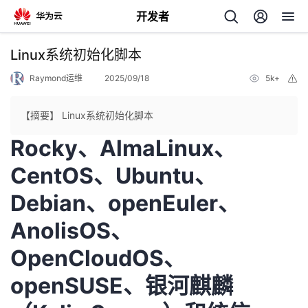
开发者
返
Linux系统初始化脚本
回
Raymond运维
2025/09/18
5k+
举
报
【摘要】 Linux系统初始化脚本
Rocky、AlmaLinux、
个
CentOS、Ubuntu、
Debian、openEuler、
我
人
AnolisOS、
的
主
OpenCloudOS、
开
页
openSUSE、银河麒麟
发