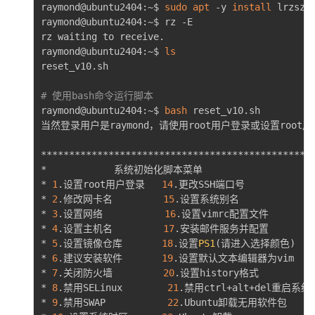
raymond@ubuntu2404:~$ 
sudo
apt
 -y 
install
 lrzsz

raymond@ubuntu2404:~$ rz -E

rz waiting to receive.

raymond@ubuntu2404:~$ 
ls
reset_v10.sh

# 使用bash命令运行脚本
raymond@ubuntu2404:~$ 
bash
 reset_v10.sh 

当然登录用户是raymond，请使用root用户登录或设置root用
*************************************************
*            系统初始化脚本菜单                     
* 
1
.设置root用户登录   
14
.更改SSH端口号             
* 
2
.修改网卡名         
15
.设置系统别名               
* 
3
.设置网络           
16
.设置vimrc配置文件         
* 
4
.设置主机名         
17
.安装邮件服务并配置          
* 
5
.设置镜像仓库       
18
.设置
PS1
(
请进入选择颜色
)
    
* 
6
.建议安装软件       
19
.设置默认文本编辑器为vim     
* 
7
.关闭防火墙         
20
.设置history格式           
* 
8
.禁用SELinux        
21
.禁用ctrl+alt+del重启系统功
* 
9
.禁用SWAP           
22
.Ubuntu卸载无用软件包      