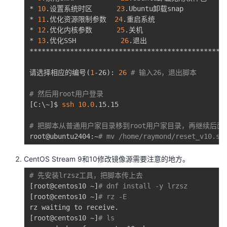
* 
10
.设置系统时区      
23
.Ubuntu卸载snap           
* 
11
.优化资源限制参数  
24
.重启系统                   
* 
12
.优化内核参数      
25
.关机                     
* 
13
.优化SSH           
26
.退出                    
*************************************************
请选择相应的编号
(
1
-26
)
: 
26
# 输入26，退出脚本
# 然后用root用户登录
[
C:
\
~
]
$ 
ssh
10.0
.15.15

# 把脚本从普通用户家目录移到root用户家目录，再继续后面
root@ubuntu2404:~
# mv /home/raymond/reset_v10.sh
CentOS Stream 9和10修改镜像源需要注意的地方。
# 先安装lrzsz工具，把脚本传上去
[
root@centos10 ~
]
# dnf install -y lrzsz
[
root@centos10 ~
]
# rz -E
[
root@centos10 ~
]
# ls