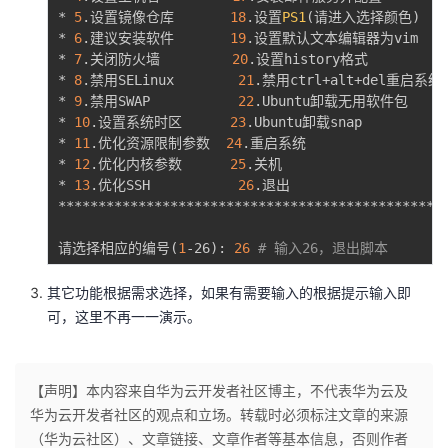
* 
5
.设置镜像仓库       
18
.设置
PS1
(
请进入选择颜色
)
    
* 
6
.建议安装软件       
19
.设置默认文本编辑器为vim     
* 
7
.关闭防火墙         
20
.设置history格式           
* 
8
.禁用SELinux        
21
.禁用ctrl+alt+del重启系统功
* 
9
.禁用SWAP           
22
.Ubuntu卸载无用软件包      
* 
10
.设置系统时区      
23
.Ubuntu卸载snap           
* 
11
.优化资源限制参数  
24
.重启系统                   
* 
12
.优化内核参数      
25
.关机                     
* 
13
.优化SSH           
26
.退出                    
*************************************************
请选择相应的编号
(
1
-26
)
: 
26
# 输入26，退出脚本
其它功能根据需求选择，如果有需要输入的根据提示输入即
可，这里不再一一演示。
【声明】本内容来自华为云开发者社区博主，不代表华为云及
华为云开发者社区的观点和立场。转载时必须标注文章的来源
（华为云社区）、文章链接、文章作者等基本信息，否则作者