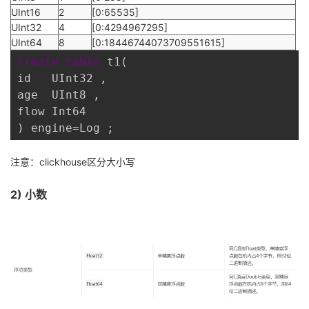
UInt16
2
[0:65535]
UInt32
4
[0:4294967295]
UInt64
8
[0:18446744073709551615]
create
table
 t1(
id   UInt32 , 
age  UInt8 , 
flow Int64 
) engine=Log ; 
注意：clickhouse区分大小写
2) 小数