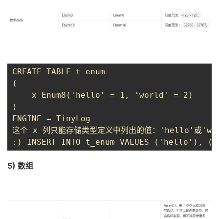
CREATE TABLE t_enum
(
    x Enum8('hello' = 1, 'world' = 2)
)
ENGINE = TinyLog
这个 x 列只能存储类型定义中列出的值：'hello'或'wo
:) INSERT INTO t_enum VALUES ('hello'), ('
5) 数组