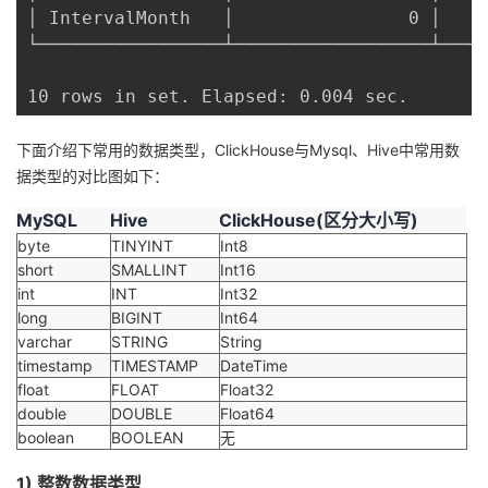
│ IntervalMonth   │                0 │    
我
注
的
开
└─────────────────┴──────────────────┴────
的
Programs
发
10 rows in set. Elapsed: 0.004 sec. 
支
者
下面介绍下常用的数据类型，ClickHouse与Mysql、Hive中常用数
据类型的对比图如下：
持
学
MySQL
Hive
ClickHouse(区分大小写)
我
堂
byte
TINYINT
Int8
short
SMALLINT
Int16
的
我
我
int
INT
Int32
long
BIGINT
Int64
技
的
varchar
STRING
String
的
我
timestamp
TIMESTAMP
DateTime
float
FLOAT
Float32
术
云
课
的
我
double
DOUBLE
Float64
boolean
BOOLEAN
无
支
声
程
认
的
我
1) 整数数据类型