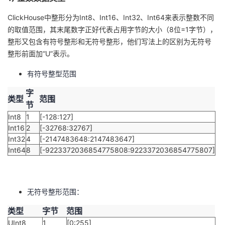
持
建
证
实
的
ClickHouse中整形分为Int8、Int16、Int32、Int64来表示整数不同
议
的取值范围，其末尾数字正好代表占用字节的大小（8位=1字节），
验
收
整形又包含有符号整形和无符号整形，他们写法上的区别为无符号
整形前面加“U”表示。
藏
有符号整型范围
字
类型
范围
节
Int8
1
[-128:127]
Int16
2
[-32768:32767]
Int32
4
[-2147483648:2147483647]
Int64
8
[-9223372036854775808:9223372036854775807]
无符号整形范围：
类型
字节
范围
UInt8
1
[0:255]