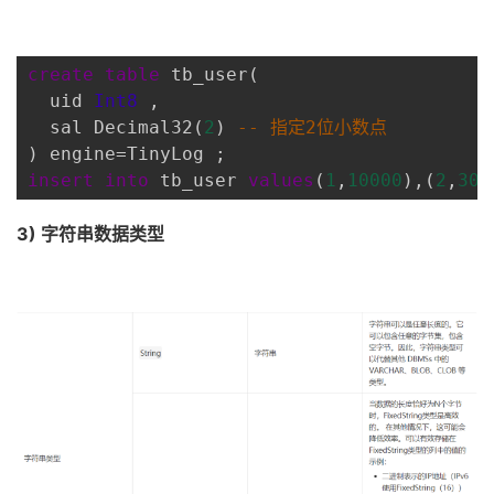
create
table
 tb_user(
  uid 
Int8
 ,
  sal Decimal32(
2
) 
-- 指定2位小数点
) engine=TinyLog ;
insert
into
 tb_user 
values
(
1
,
10000
),(
2
,
300
3) 字符串数据类型