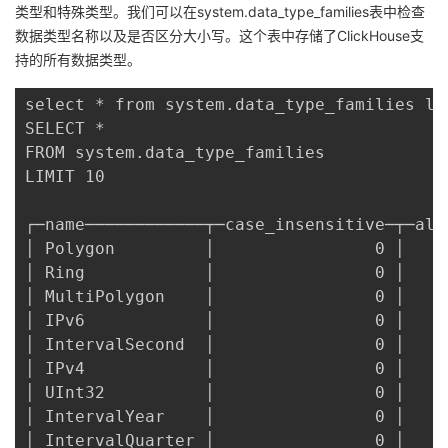
类型和特殊类型。我们可以在system.data_type_families表中检查
者
数据类型名称以及是否区分大小写。这个表中存储了ClickHouse支
持的所有数据类型。
我
select * from system.data_type_families li
SELECT *
的
我
FROM system.data_type_families
LIMIT 10
博
的
我
┌─name────────────┬─case_insensitive─┬─ali
客
论
的
我
│ Polygon         │                0 │    
│ Ring            │                0 │    
坛
圈
的
我
│ MultiPolygon    │                0 │    
│ IPv6            │                0 │    
子
直
的
我
│ IntervalSecond  │                0 │    
│ IPv4            │                0 │    
我
播
活
的
│ UInt32          │                0 │    
│ IntervalYear    │                0 │    
我
动
关
的
│ IntervalQuarter │                0 │    