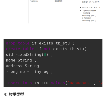
drop
table
 if exists tb_stu ;
create
table
 if 
not
 exists tb_stu(
sid FixedString(
8
) ,
name String ,
address String
) engine = TinyLog ;
insert
into
 tb_stu 
values
(
'aaaaaaaa'
 , 
'zh
4) 枚举类型