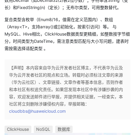
数用Decimal（如Decimal32(2)表2位小数）；字符串含String（变
长）和FixedString(n)（定长）；无布尔类型，可用整数替代。
复合类型含枚举（Enum8/16，值需在定义范围内）、数组
（Array<T>，支持array()或[]初始化，按索引访问）等。 与
MySQL、Hive相比，ClickHouse数据类型更精细，如整数按字节细
分，时间类型为DateTime，需注意类型匹配与大小写问题，建表时
需按需选择适配类型 。
【声明】本内容来自华为云开发者社区博主，不代表华为云及
华为云开发者社区的观点和立场。转载时必须标注文章的来源
（华为云社区）、文章链接、文章作者等基本信息，否则作者
和本社区有权追究责任。如果您发现本社区中有涉嫌抄袭的内
容，欢迎发送邮件进行举报，并提供相关证据，一经查实，本
社区将立刻删除涉嫌侵权内容，举报邮箱：
cloudbbs@huaweicloud.com
ClickHouse
NoSQL
数据库