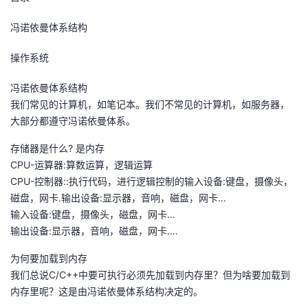
的
Programs
发
者
冯诺依曼体系结构
支
者
操作系统
我
冯诺依曼体系结构
持
学
的
我
我们常⻅的计算机，如笔记本。我们不常⻅的计算机，如服务器，
⼤部分都遵守冯诺依曼体系。
我
堂
博
的
我
存储器是什么? 是内存
的
我
客
论
的
我
我
CPU-运算器:算数运算，逻辑运算
CPU-控制器::执行代码，进行逻辑控制的输入设备:键盘，摄像头，
技
的
坛
圈
的
我
的
我
磁盘，网卡.输出设备:显示器，音响，磁盘，网卡…
输入设备:键盘，摄像头，磁盘，网卡…
术
云
子
直
的
我
课
的
我
输出设备:显示器，音响，磁盘，网卡.…
支
声
播
活
的
程
认
的
我
为何要加载到内存
我们总说C/C++中要可执行必须先加载到内存里？但为啥要加载到
持
建
动
关
证
实
的
内存里呢？这是由冯诺依曼体系结构决定的。