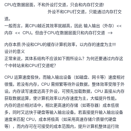
CPU在数据层面，不和外设打交道，只会和内存打交道!
议
注
验
收
外设不和CPU打交道，只能通过内存打交
道。
藏
一般而言，离CPU越近其效率就越高，因此 输入输出（外存）<<
内存 << CPU。但由于CPU在数据层面只和内存打交道 -->
内存本质:外设和CPU的缓存计算机效率，以内存的速度为主!!!
设计的意义
正常来说，其体系结构不应该如下图所设么？为何还要通过内存这
个中转站来和CPU打交道呢？
CPU 运算速度极快，而输入输出设备（如磁盘、网卡等）速度相对
很慢。若没有内存，CPU 需频繁等待外设数据，整体效率受限于外
设。内存读写速度远高于外设，可预先加载数据，CPU 直接从内存
获取数据运算，使计算机效率以内存速度为主，大幅提升性能。
内存的造价相对适中，相比更高速的存储（如寄存器）成本低很
多，同时又远快于硬盘等输入输出设备。若直接提升输入输出设备
速度来匹配 CPU，成本将极高（如采用高速存储介质替代硬盘
等），而内存可在可接受的成本范围内，提升计算机整体运行效