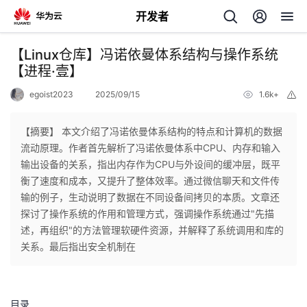
开发者
返
【Linux仓库】冯诺依曼体系结构与操作系统
回
【进程·壹】
egoist2023
2025/09/15
1.6k+
举
报
【摘要】 本文介绍了冯诺依曼体系结构的特点和计算机的数据
流动原理。作者首先解析了冯诺依曼体系中CPU、内存和输入
个
输出设备的关系，指出内存作为CPU与外设间的缓冲层，既平
衡了速度和成本，又提升了整体效率。通过微信聊天和文件传
我
人
输的例子，生动说明了数据在不同设备间拷贝的本质。文章还
探讨了操作系统的作用和管理方式，强调操作系统通过"先描
我
的
主
述，再组织"的方法管理软硬件资源，并解释了系统调用和库的
关系。最后指出安全机制在
我
的
开
页
我
的
开
发
目录