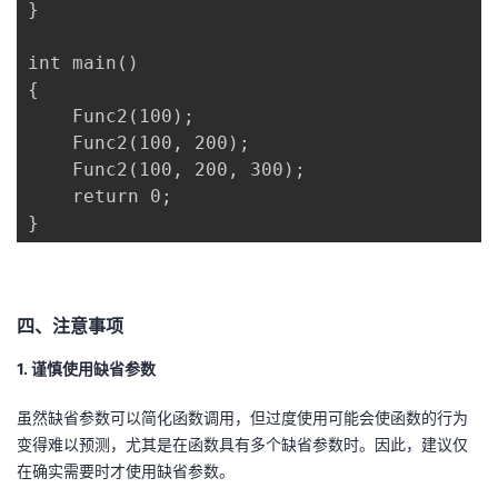
}

{

Func2
(
100
);

Func2
(
100
, 
200
);

Func2
(
100
, 
200
, 
300
);

return
0
;

}
四、注意事项
1. 谨慎使用缺省参数
虽然缺省参数可以简化函数调用，但过度使用可能会使函数的行为
变得难以预测，尤其是在函数具有多个缺省参数时。因此，建议仅
在确实需要时才使用缺省参数。