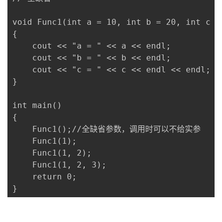
void Func1
(int a = 10, int b = 20, int c =
{

	cout << 
"a = "
 << a << endl;

	cout << 
"b = "
 << b << endl;

	cout << 
"c = "
 << c << endl << endl;

}

{

Func1
();
//全缺省参数，调用时可以不给实参
Func1
(
1
);

Func1
(
1
, 
2
);

Func1
(
1
, 
2
, 
3
);

return
0
;

}