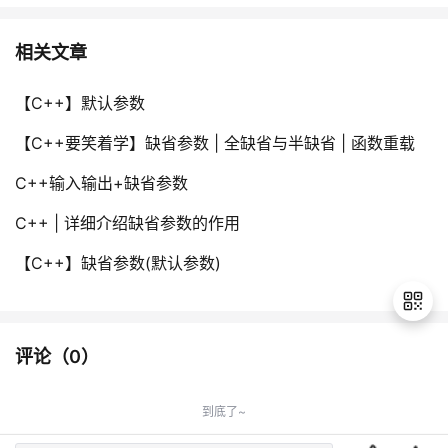
相关文章
【C++】默认参数
【C++要笑着学】缺省参数 | 全缺省与半缺省 | 函数重载
C++输入输出+缺省参数
C++ | 详细介绍缺省参数的作用
【C++】缺省参数(默认参数)
评论（
0
）
退
出
到底了~
登
录