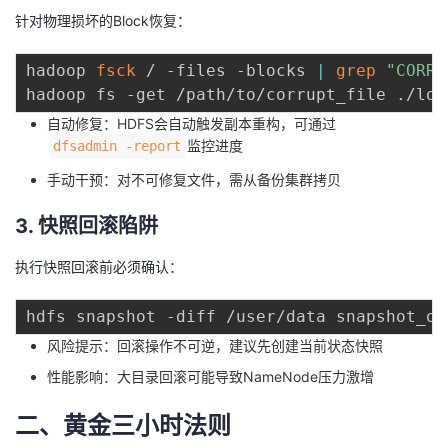
针对物理损坏的Block恢复：
hadoop 
fsck
 / -files -blocks 
|
grep
"CORRU
自动修复：HDFS会自动触发副本重构，可通过
监控进度
dfsadmin -report
手动干预：对不可修复文件，需从备份集群拷贝
3. 快照回滚陷阱
执行快照回滚前必须确认：
hdfs snapshot -diff /user/data snapshot_ol
风险提示：回滚操作不可逆，建议先创建当前状态快照
性能影响：大目录回滚可能导致NameNode压力激增
二、黄金三小时法则