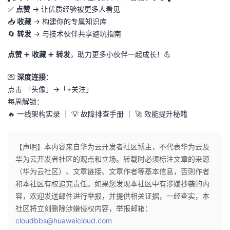
✅
点赞
→ 让优质经验被更多人看见
📥
收藏
→ 构建你的专属知识库
🔄
转发
→ 与技术伙伴共享避坑指南
点赞
➕
收藏
➕
转发
，助力更多小伙伴一起成长！💪
💌
深度连接
：
点击 「头像」→「+关注」
每周解锁：
🔥 一线架构实录 ｜ 💡 故障排查手册 ｜ 🚀 效能提升秘籍
【声明】本内容来自华为云开发者社区博主，不代表华为云及
华为云开发者社区的观点和立场。转载时必须标注文章的来源
（华为云社区）、文章链接、文章作者等基本信息，否则作者
和本社区有权追究责任。如果您发现本社区中有涉嫌抄袭的内
容，欢迎发送邮件进行举报，并提供相关证据，一经查实，本
社区将立刻删除涉嫌侵权内容，举报邮箱：
cloudbbs@huaweicloud.com