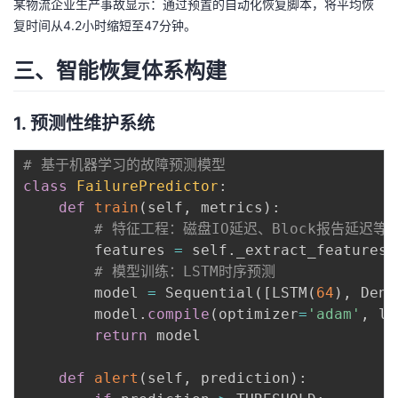
某物流企业生产事故显示：通过预置的自动化恢复脚本，将平均恢
复时间从4.2小时缩短至47分钟。
三、智能恢复体系构建
1. 预测性维护系统
# 基于机器学习的故障预测模型
class
FailurePredictor
:
def
train
(
self
,
 metrics
)
:
# 特征工程：磁盘IO延迟、Block报告延迟等
        features 
=
 self
.
_extract_features
(
# 模型训练：LSTM时序预测
        model 
=
 Sequential
(
[
LSTM
(
64
)
,
 Dens
        model
.
compile
(
optimizer
=
'adam'
,
 lo
return
 model

def
alert
(
self
,
 prediction
)
: