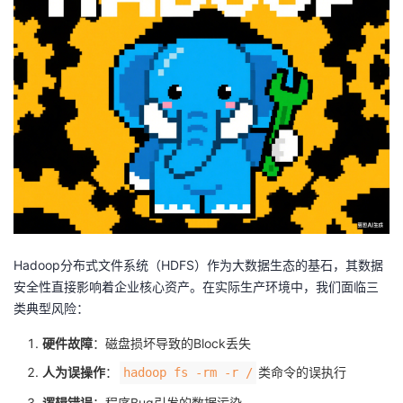
者
我
的
我
博
的
我
客
论
的
我
坛
圈
的
我
Hadoop分布式文件系统（HDFS）作为大数据生态的基石，其数据
安全性直接影响着企业核心资产。在实际生产环境中，我们面临三
子
直
的
我
类典型风险：
我
播
活
的
硬件故障
：磁盘损坏导致的Block丢失
人为误操作
：
类命令的误执行
hadoop fs -rm -r /
我
动
关
的
逻辑错误
：程序Bug引发的数据污染