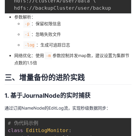
  hdfs://clusterA/user/data 
\
持
建
证
实
的
参数解析：
议
验
收
：保留权限信息
-p
藏
：忽略失败文件
-i
：生成可追踪日志
-log
网络优化：使用
参数控制并发map数，建议设置为集群节
-m
点数的1.5倍
三、增量备份的进阶实践
1. 基于JournalNode的实时捕获
通过订阅NameNode的EditLog流，实现秒级数据同步：
# 伪代码示例
class
EditLogMonitor
: