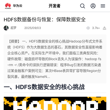
开发者
返
HDFS数据备份与恢复：保障数据安全
回
超梦
2025/09/03
3.7k+
举
报
【摘要】 一、HDFS数据安全的核心挑战Hadoop分布式文件系
统（HDFS）作为大数据生态的基石，其数据安全性直接影响着
企业核心资产。在实际生产环境中，我们面临三类典型风险：
个
硬件故障：磁盘损坏导致的Block丢失人为误操作：hadoop fs
-rm -r /类命令的误执行逻辑错误：程序Bug引发的数据污染通
我
人
过某金融客户案例可见：某次HBase表异常扩容导致Region分
裂风暴，最终触发NameN...
的
主
一、HDFS数据安全的核心挑战
开
页
发