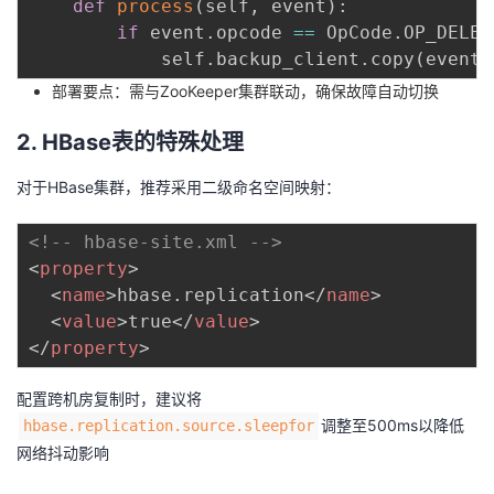
def
process
(
self
,
 event
)
:
if
 event
.
opcode 
==
 OpCode
.
OP_DELET
            self
.
backup_client
.
copy
(
event
.
部署要点：需与ZooKeeper集群联动，确保故障自动切换
2. HBase表的特殊处理
对于HBase集群，推荐采用二级命名空间映射：
<!-- hbase-site.xml -->
<
property
>
<
name
>
hbase.replication
</
name
>
<
value
>
true
</
value
>
</
property
>
配置跨机房复制时，建议将
调整至500ms以降低
hbase.replication.source.sleepfor
网络抖动影响