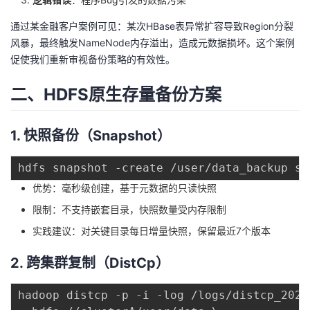
我
注
的
开
通过某金融客户案例可见：某次HBase表异常扩容导致Region分裂
风暴，最终触发NameNode内存溢出，造成元数据损坏。这个案例
的
Programs
发
促使我们重新审视备份策略的有效性。
支
者
二、HDFS原生存量备份方案
持
学
1. 快照备份（Snapshot）
我
堂
的
我
我
优势：毫秒级创建，基于元数据的只读快照
限制：不支持嵌套目录，快照数量受内存限制
技
的
的
我
实践建议：对关键目录每日增量快照，保留最近7个版本
术
云
课
的
我
2. 跨集群复制（DistCp）
支
声
程
认
的
我
hadoop distcp -p -i -log /logs/distcp_2023