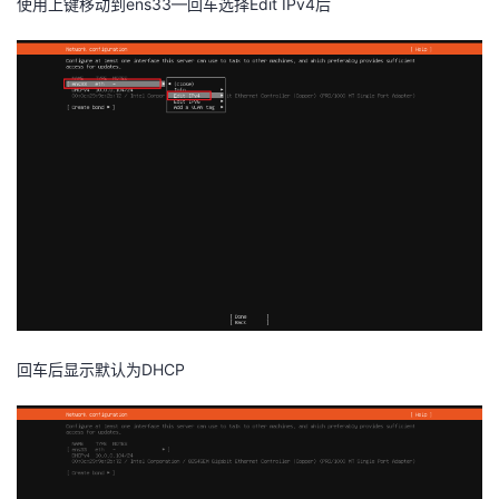
使用上键移动到ens33—回车选择Edit IPv4后
回车后显示默认为DHCP