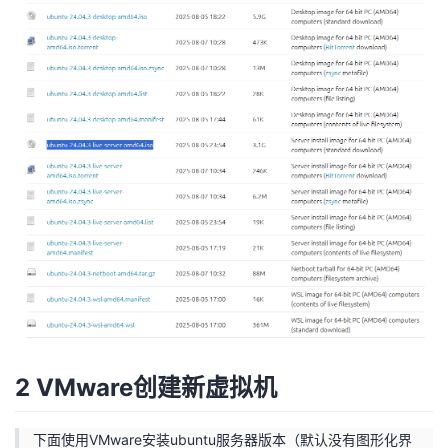
我
注
的
开
的
Programs
发
支
者
持
学
我
堂
的
我
我
技
的
的
我
术
云
课
的
我
2 VMware创建新虚拟机
支
声
程
认
的
我
下面使用VMware安装ubuntu服务器版本（默认没有图形化界