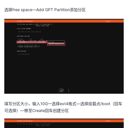
选择free space—Add GPT Partition添加分区
填写分区大小，输入10G—选择ext4格式—选择挂载点/boot（回车
可选择）—移至Create回车创建分区