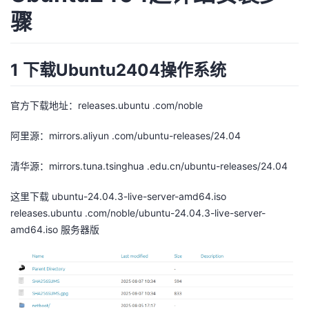
骤
者
我
1 下载Ubuntu2404操作系统
的
我
官方下载地址：releases.ubuntu .com/noble
博
的
我
阿里源：mirrors.aliyun .com/ubuntu-releases/24.04
客
论
的
我
清华源：mirrors.tuna.tsinghua .edu.cn/ubuntu-releases/24.04
坛
圈
的
我
这里下载 ubuntu-24.04.3-live-server-amd64.iso
releases.ubuntu .com/noble/ubuntu-24.04.3-live-server-
子
直
的
我
amd64.iso 服务器版
我
播
活
的
我
动
关
的