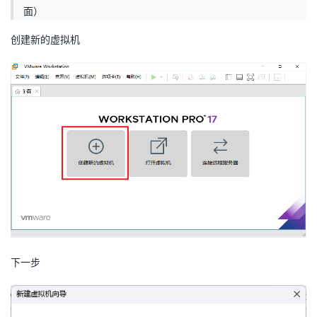
持
建
证
实
的
面）
创建新的虚拟机
议
验
收
藏
下一步