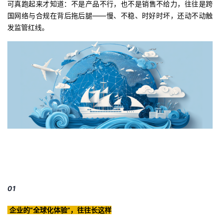
可真跑起来才知道：不是产品不行，也不是销售不给力，往往是跨
国网络与合规在背后拖后腿——慢、不稳、时好时坏，还动不动触
者
发监管红线。
我
的
我
博
的
我
客
论
的
我
坛
圈
的
我
子
直
的
我
我
播
活
的
01
我
动
关
的
企业的“全球化体验”，往往长这样