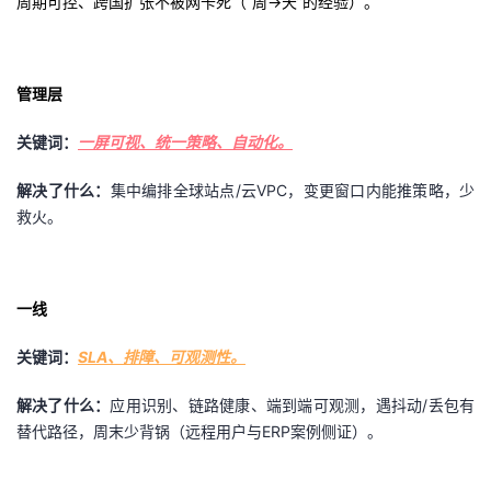
周期可控、跨国扩张不被网卡死（“周→天”的经验）。
管理层
关键词：
一屏可视、统一策略、自动化。
解决了什么：
集中编排全球站点/云VPC，变更窗口内能推策略，少
救火。
一线
关键词：
SLA、排障、可观测性。
解决了什么：
应用识别、链路健康、端到端可观测，遇抖动/丢包有
替代路径，周末少背锅（远程用户与ERP案例侧证）
。