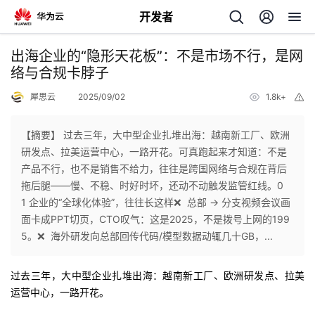
开发者
返
出海企业的“隐形天花板”：不是市场不行，是网
回
络与合规卡脖子
犀思云
2025/09/02
1.8k+
举
报
【摘要】 过去三年，大中型企业扎堆出海：越南新工厂、欧洲
研发点、拉美运营中心，一路开花。可真跑起来才知道：不是
个
产品不行，也不是销售不给力，往往是跨国网络与合规在背后
拖后腿——慢、不稳、时好时坏，还动不动触发监管红线。0
我
人
1 企业的“全球化体验”，往往长这样❌ 总部 → 分支视频会议画
面卡成PPT切页，CTO叹气：这是2025，不是拨号上网的199
的
主
5。❌ 海外研发向总部回传代码/模型数据动辄几十GB，...
开
页
过去三年，大中型企业扎堆出海：越南新工厂、欧洲研发点、拉美
运营中心，一路开花。
发