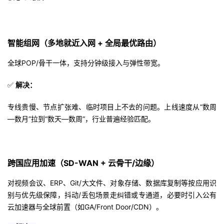
1
智能组网（多地就近入网 + 全局最优路由）
全球POP/骨干一体，支持分钟级接入与弹性带宽。
✅
解决：
专线贵慢、节点扩张难、临时项目上不去的问题。
上线速度从“数周
—数月”拉到“数天—数周”，行业普遍经验匹配。
2
跨国应用加速（SD-WAN + 云骨干/边缘）
对视频会议、ERP、Git/大文件、对象存储、数据库复制等按应用识
别与优先级保障，抖动/丢包场景走纠错或专通道，必要时引入公有
云加速器与全球前置（如GA/Front Door/CDN）。