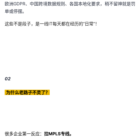
持
建
欧洲GDPR、中国跨境数据规则、各国本地化要求，稍不留神就是罚
证
实
的
单或停摆。
议
验
收
这些不是段子，是一线IT每天都在经历的“日常”！
藏
02
为什么老路子不灵了？
很多企业第一反应：
拉MPLS专线。