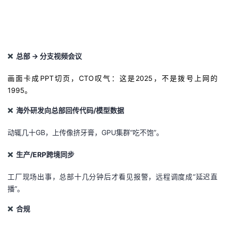
我
注
的
开
的
Programs
发
❌
总部
→
分支视频会议
支
者
画面卡成PPT切页，CTO叹气：这是2025，不是拨号上网的
持
学
1995。
我
堂
❌
海外研发向总部回传代码/模型数据
动辄几十GB，上传像挤牙膏，GPU集群“吃不饱”。
的
我
我
❌
生产/ERP跨境同步
技
的
的
我
工厂现场出事，总部十几分钟后才看见报警，远程调度成“延迟直
术
云
课
的
我
播”。
支
声
程
认
的
我
❌
合规