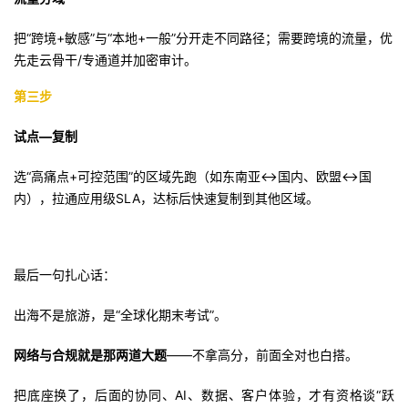
把“跨境+敏感”与“本地+一般”分开走不同路径；需要跨境的流量，优
先走云骨干/专通道并加密审计。
第三步
试点—复制
选“高痛点+可控范围”的区域先跑（如东南亚↔国内、欧盟↔国
内），拉通应用级SLA，达标后快速复制到其他区域。
最后一句扎心话：
出海不是旅游，是“全球化期末考试”。
网络与合规就是那两道大题
——不拿高分，前面全对也白搭。
把底座换了，后面的协同、AI、数据、客户体验，才有资格谈“跃