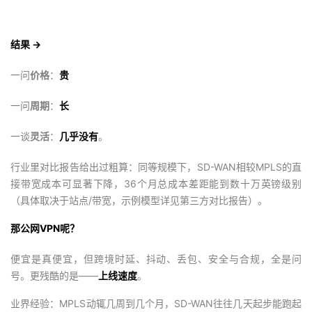
结果
→
一问
价格
：
贵
一问
周期
：
长
一谈
灵活
：
几乎没有
。
行业里对比报告给出过粗算：同等规模下，SD-WAN相较MPLS的直
接带宽成本可显著下降，36个月总成本差距能到数十万英镑级别
（具体取决于站点/带宽，示例模型详见第三方对比报告）。
那公网VPN呢？
便宜是真便宜，但跨境时延、抖动、丢包、安全与合规，全是问
号。更残酷的是——
上线速度
。
业界经验：MPLS动辄几周到几个月，SD-WAN往往几天起步能跑起