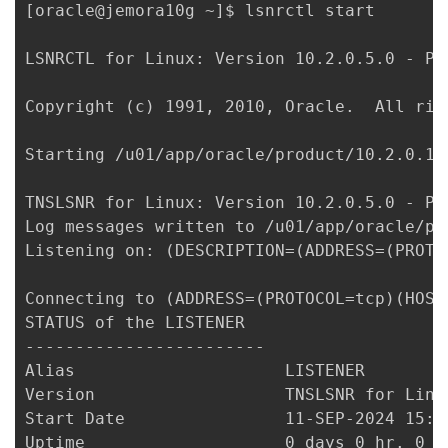
[oracle@jemora10g ~]$ lsnrctl start

LSNRCTL for Linux: Version 10.2.0.5.0 - Pr
Copyright (c) 1991, 2010, Oracle.  All righ
Starting /u01/app/oracle/product/10.2.0.1/
TNSLSNR for Linux: Version 10.2.0.5.0 - Pro
Log messages written to /u01/app/oracle/pr
Listening on: (DESCRIPTION=(ADDRESS=(PROTO
Connecting to (ADDRESS=(PROTOCOL=tcp)(HOST=
STATUS of the LISTENER

------------------------

Alias                     LISTENER

Version                   TNSLSNR for Linu
Start Date                11-SEP-2024 15:11
Uptime                    0 days 0 hr. 0 mi