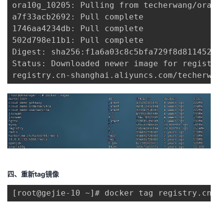
ora10g_10205: Pulling from techerwang/oracl
我
注
的
开
a7f33acb2692: Pull complete 

1746aa4234db: Pull complete 

的
Programs
发
502d798e11b1: Pull complete 

Digest: sha256:f1a6a03c8c5bfa729f8d8114524
支
者
Status: Downloaded newer image for registr
registry.cn-shanghai.aliyuncs.com/techerwa
持
学
我
堂
的
我
我
技
的
的
我
四、重新tag镜像
术
云
课
的
我
[root@gejie-10 ~]# docker tag registry.cn-
支
声
程
认
的
我