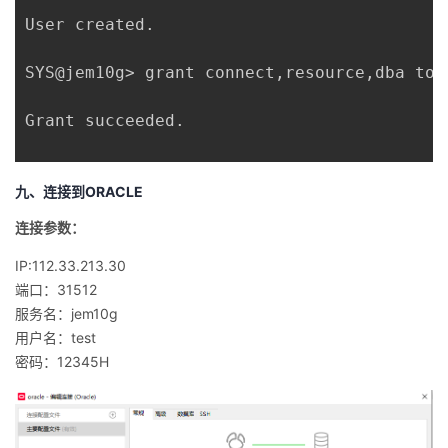
User created.

SYS@jem10g> grant connect,resource,dba to t
Grant succeeded.

九、连接到ORACLE
连接参数：
IP:112.33.213.30
端口：31512
服务名：jem10g
用户名：test
密码：12345H