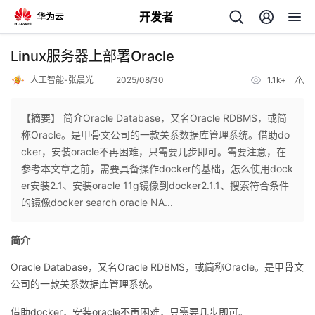
开发者
返
Linux服务器上部署Oracle
回
人工智能-张晨光
2025/08/30
1.1k+
举
报
【摘要】 简介Oracle Database，又名Oracle RDBMS，或简
称Oracle。是甲骨文公司的一款关系数据库管理系统。借助do
cker，安装oracle不再困难，只需要几步即可。需要注意，在
个
参考本文章之前，需要具备操作docker的基础，怎么使用dock
er安装2.1、安装oracle 11g镜像到docker2.1.1、搜索符合条件
我
人
的镜像docker search oracle NA...
的
主
简介
Oracle Database，又名Oracle RDBMS，或简称Oracle。是甲骨文
开
页
公司的一款关系数据库管理系统。
发
借助docker，安装oracle不再困难，只需要几步即可。