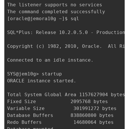
The listener supports no services

The command completed successfully

[oracle@jemora10g ~]$ sql

SQL*Plus: Release 10.2.0.5.0 - Production 
Copyright (c) 1982, 2010, Oracle.  All Righ
Connected to an idle instance.

SYS@jem10g> startup

ORACLE instance started.

Total System Global Area 1157627904 bytes

Fixed Size            2095768 bytes

Variable Size          301991272 bytes

Database Buffers      838860800 bytes

Redo Buffers           14680064 bytes
