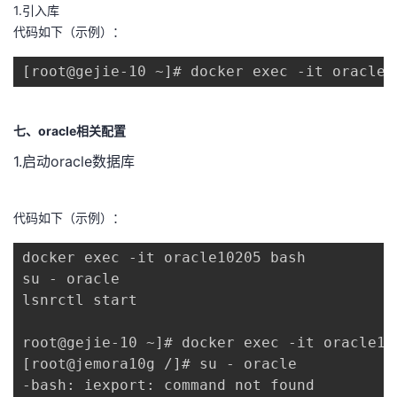
1.引入库
代码如下（示例）：
[root@gejie-10 ~]# docker exec -it oracle1
七、oracle相关配置
1.启动oracle数据库
代码如下（示例）：
docker exec -it oracle10205 bash

su - oracle

lsnrctl start

root@gejie-10 ~]# docker exec -it oracle102
[root@jemora10g /]# su - oracle

-bash: iexport: command not found
