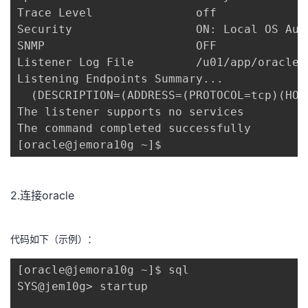
Trace Level               off

Security                  ON: Local OS Auth
SNMP                      OFF

Listener Log File         /u01/app/oracle/
Listening Endpoints Summary...

  (DESCRIPTION=(ADDRESS=(PROTOCOL=tcp)(HOS
The listener supports no services

The command completed successfully

[oracle@jemora10g ~]$ 
2.连接oracle
代码如下（示例）：
[oracle@jemora10g ~]$ sql

SYS@jem10g> startup
