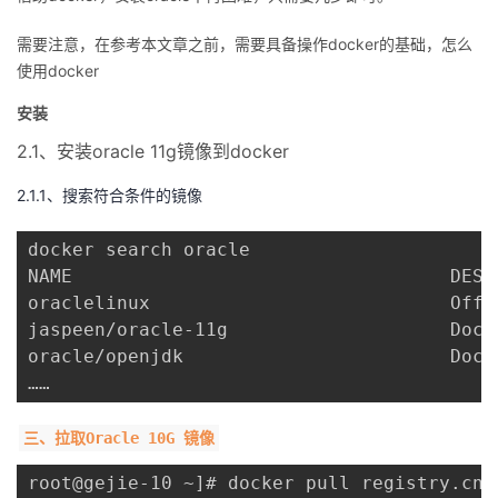
者
需要注意，在参考本文章之前，需要具备操作docker的基础，怎么
使用docker
我
安装
的
我
2.1、安装oracle 11g镜像到docker
2.1.1、搜索符合条件的镜像
博
的
我
docker search oracle 

客
论
的
我
NAME                                  DESC
oraclelinux                           Offi
坛
圈
的
我
jaspeen/oracle-11g                    Dock
oracle/openjdk                        Dock
子
直
的
我
……
我
播
活
的
三、拉取Oracle 10G 镜像
我
动
关
的
root@gejie-10 ~]# docker pull registry.cn-