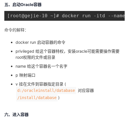
持
建
证
实
的
五、启动Oracle容器
[root@gejie-10 ~]# docker run -itd --name 
议
验
收
命令的解释：
藏
docker run 启动容器的命令
privileged 给这个容器特权，安装oracle可能需要操作需要
root权限的文件或目录
name 给这个容器名一个名字
p 映射端口
v 挂在文件到容器指定目录 (
对应容器
d:/oracleinstall/database
)
/install/database
六、进入容器