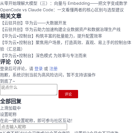
从零开始理解大模型（三）：向量与 Embedding——把文字变成数学
OpenCode vs Claude Code：一文看懂两者的核心区别与选型建议
相关文章
【云驻共创】华为云——大数据开发
【云驻共创】华为云助力加速构建企业数据资产和数据治理生产线
【华为云•控制台】构筑丰富的批量能力，提升配置效率
【华为云•控制台】聚焦用户场景，打造高效、直观、易上手的控制台体
验（汇总篇）
【华为云•控制台】深色模式 为效率与专注而来
评论（
0
）
登录后可评论，请
登录
或
注册
抱歉，系统识别当前为高风险访问，暂不支持该操作
到底了~
评论
全部回复
上滑加载中
设置昵称
在此一键设置昵称，即可参与社区互动！