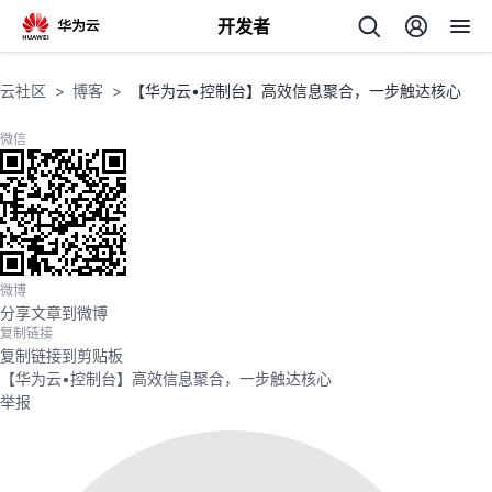
开发者
返
云社区
博客
【华为云•控制台】高效信息聚合，一步触达核心
回
微信
个
微博
分享文章到微博
我
人
复制链接
复制链接到剪贴板
的
主
【华为云•控制台】高效信息聚合，一步触达核心
举报
开
页
发