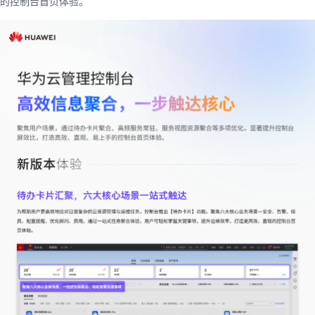
的控制台首页体验。
我
注
的
开
的
Programs
发
支
者
持
学
我
堂
的
我
我
技
的
的
我
术
云
课
的
我
支
声
程
认
的
我