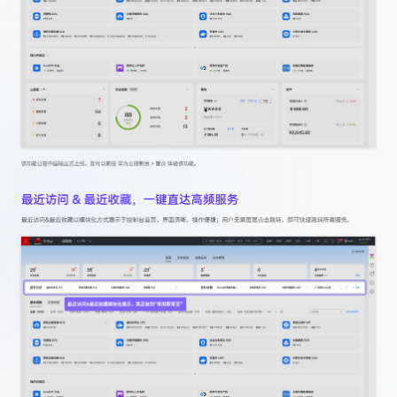
持
建
证
实
的
议
验
收
藏