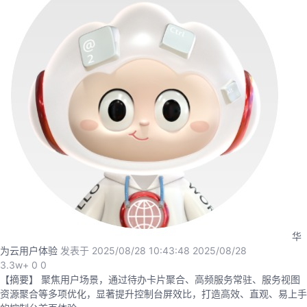
者
我
的
我
博
的
我
客
论
的
我
坛
圈
的
我
子
直
的
我
华
为云用户体验
发表于 2025/08/28 10:43:48
2025/08/28
我
播
活
的
3.3w+
0
0
【摘要】 聚焦用户场景，通过待办卡片聚合、高频服务常驻、服务视图
我
动
关
的
资源聚合等多项优化，显著提升控制台屏效比，打造高效、直观、易上手